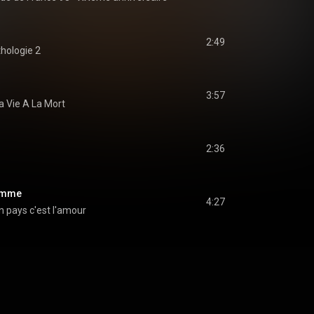
2:49
hologie 2
3:57
a Vie A La Mort
2:36
homme
4:27
 pays c'est l'amour