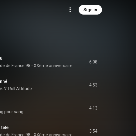
Sign in
ou
6:08
de de France 98 - XXème anniversaire
onné
4:53
k N' Roll Attitude
4:13
g pour sang
 tête
3:54
de de France 98 - XXème anniversaire