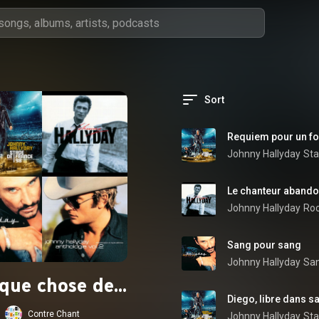
Sort
Requiem pour un f
Johnny Hallyday
Sta
Le chanteur aband
Johnny Hallyday
Roc
Sang pour sang
Johnny Hallyday
San
que chose de...
Diego, libre dans sa
Contre Chant
Johnny Hallyday
Sta