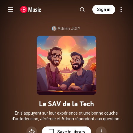
Sign in
Adrien JOLY
Le SAV de la Tech
En s'appuyant sur leur expérience et une bonne couche
d'autodérision, Jérémie et Adrien répondent aux questions
non techniques mais compliquées des gens de la tech: dévs,
tech leads et managers. Au programme: conflits entre
Save to library