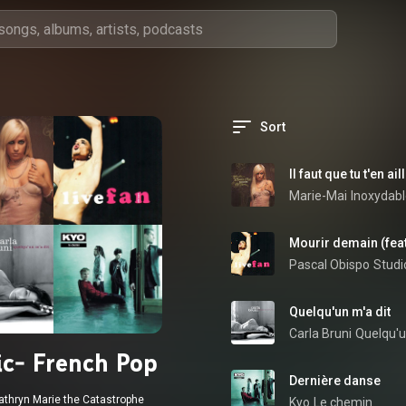
Sort
Il faut que tu t'en ail
Marie-Mai
Inoxydab
Mourir demain (feat
Pascal Obispo
Studi
Quelqu'un m'a dit
Carla Bruni
Quelqu'u
c- French Pop
Dernière danse
athryn Marie the Catastrophe
Kyo
Le chemin