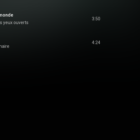
 monde
3:50
s yeux ouverts
4:24
naire