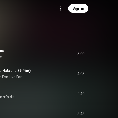
Sign in
les
3:00
le
. Natasha St-Pier)
4:08
o Fan Live Fan
2:49
n m'a dit
3:48