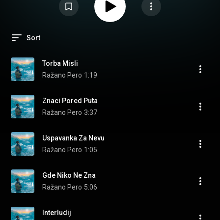
Sort
Torba Misli
Ražano Pero
1:19
Znaci Pored Puta
Ražano Pero
3:37
Uspavanka Za Nevu
Ražano Pero
1:05
Gde Niko Ne Zna
Ražano Pero
5:06
Interludij