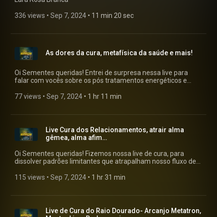
alcançar mais pessoas! Muita gratidão por tão grandiosa
oportunidade de servir! Beijos! Neva (Gabriel RL)
336 views
 • 
Sep 7, 2024
 • 
11 min 20 sec
As dores da cura, metafísica da saúde e mais!
Oi Sementes queridas! Entrei de surpresa nessa live para
falar com vocês sobre os pós tratamentos energéticos e
físicos, encontro anual presencial quando possível, encontro
virtual em breve, respondi perguntas, e fiz uma pequena
77 views
 • 
Sep 7, 2024
 • 
1 hr 11 min
leitura metafísica da nossa saúde. Não esqueçam de enviar
para alguém que sintam que essa live poderá ajudar de
alguma forma, além de curtir o vídeo, pois ajuda a alcançar
mais pessoas! Muita gratidão por tão grandiosa
Live Cura dos Relacionamentos, atrair alma
oportunidade de servir! Beijos! Neva (Gabriel RL)
gêmea, alma afim…
Oi Sementes queridas! Fizemos nossa live de cura, para
dissolver padrões limitantes que atrapalham nosso fluxo de
abundância e prosperidade. Tivemos a presença do Rei
Salomão, Rainha de Sabah e da Deusa da Prosperidade com
115 views
 • 
Sep 7, 2024
 • 
1 hr 31 min
mensagem e força! Minha agenda de Leitura Akáshica e
Mentoria está aberta para atendimentos individuais, quem
desejar marcar o atendimento comigo: Whats: (41) 99164-
1888 Caso por algum motivo não consiga via Whats, entre em
Live de Cura do Raio Dourado- Arcanjo Metatron,
contato pelo e-mail: neva@sementesdasestrelas.com.br