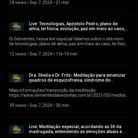
---------------- BANCO ITAÚ (341) Sementes das Estrelas LTDA
Amor e Bênçãos, Neva (Gabriel RL)
18 views
 • 
Sep 7, 2024
 • 
21 min
Chave Pix: 30.215.049/0001-22 Não esqueçam de enviar para
alguém que sintam que essa live poderá ajudar de alguma
forma! Beijos! Neva (Gabriel RL)
Live: Tecnologias, Apóstolo Pedro, plano de
alma, lei física, evolução, paz em meio ao caos,
alma...
Oi Sementes, nessa live especial falamos sobre o site novo
de tecnologias, plano de alma, paz em meio ao caos, lei física,
o que é evoluir?, alma gêmea e relacionamentos. Foi muito
interativa e tivemos a benção final do querido Pai João das
12 views
 • 
Sep 7, 2024
 • 
1 hr 14 min
Cachoeiras (Nosso querido e velho conhecido Apóstolo Pedro
– São Pedro na Igreja Católica). Mais informações sobre ele
no site de Tecnologias:
https://tecnologiasdasestrelas.com.br/​ Deixo aqui o pix para
Dra. Sheila e Dr. Fritz- Meditação para amenizar
quem puder e sentir o chamado para contribuir para
quadros de esquizofrenia, síndrome do
manutenção dos trabalhos: BANCO INTER (077) Sementes
pânico...
das Estrelas LTDA Agência: 0001 (se solicitar dígito, é o 9)
Mais informações/transcrição da meditação:
Conta Corrente: 7938543-5 CNPJ: 30.215.049/0001-22 Chave
https://www.sementesdasestrelas.com.br/2021/03/meditacao-
Pix: bieljaguar@gmail.com BANCO ITAÚ (341) Sementes das
para-amenizar-quadros.html Download em Mp3:
Estrelas LTDA Agência: 3707 Conta Corrente: 28663-3 CNPJ /
https://bit.ly/3crws9G É até onde Jesus me permite ver e
39 views
 • 
Sep 7, 2024
 • 
30 min
Chave Pix: 30.215.049/0001-22 Não esqueçam de enviar para
transmitir. Pela Verdade, nada mais que a Verdade, Em Amor
alguém que sintam que essa live poderá ajudar de alguma
e Bênçãos, Neva (Gabriel RL)
forma! Beijos! Neva (Gabriel RL)
Live: Meditação especial, acordando as 3h da
madrugada, entendendo as emoções atuais e
mais