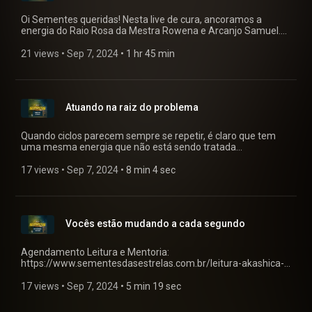
Oi Sementes queridas! Nesta live de cura, ancoramos a
energia do Raio Rosa da Mestra Rowena e Arcanjo Samuel.
Trouxemos energias de cura e realinhamento dos nossos
seres com a pureza do Amor Incondicional que somos. Uma
21 views
 • 
Sep 7, 2024
 • 
1 hr 45 min
mensagem da querida Mestra Rowena e do Arcanjo Samuel
e muito mais! Seminário do Igor: @igormocarzel Jornada
Metatrônica: @cranuidini Muita gratidão por tão grandiosa
oportunidade de servir! Deixo aqui o pix para quem puder e
Atuando na raiz do problema
sentir o chamado para contribuir para manutenção dos
trabalhos: BANCO INTER (077) Sementes das Estrelas LTDA
Chave Pix: bieljaguar@gmail.com ----------------------------
Quando ciclos parecem sempre se repetir, é claro que tem
BANCO ITAÚ (341) Sementes das Estrelas LTDA Chave Pix:
uma mesma energia que não está sendo tratada
30.215.049/0001-22 Não esqueçam de enviar para alguém
objetivamente. Precisamos ir na causa e resolver, não ficar
que sintam que essa live poderá ajudar de alguma forma e
apenas mascarando porque sempre vai voltar até
17 views
 • 
Sep 7, 2024
 • 
8 min 4 sec
também de curtir o vídeo, pois ajuda a alcançar mais
resolvermos.
pessoas! Beijos! Neva (Gabriel RL)
Vocês estão mudando a cada segundo
Agendamento Leitura e Mentoria:
https://www.sementesdasestrelas.com.br/leitura-akashica-
com-neva-gabriel-rl
17 views
 • 
Sep 7, 2024
 • 
5 min 19 sec