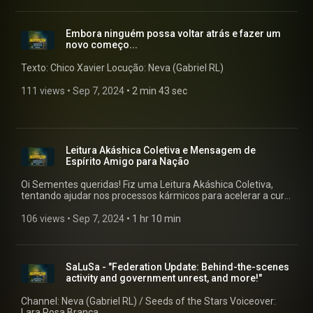
inscrevam, comentem, perguntem! Estaremos selecionando
para episódios futuros. Gratidão!
Embora ninguém possa voltar atrás e fazer um
novo começo...
Texto: Chico Xavier Locução: Neva (Gabriel RL)
111 views
 • 
Sep 7, 2024
 • 
2 min 43 sec
Leitura Akáshica Coletiva e Mensagem de
Espírito Amigo para Nação
Oi Sementes queridas! Fiz uma Leitura Akáshica Coletiva,
tentando ajudar nos processos kármicos para acelerar a cura
e libertação. Falei também sobre nos permitirmos errar, que
errar também faz parte do caminho. E uma mensagem
106 views
 • 
Sep 7, 2024
 • 
1 hr 10 min
emocionante de um Espírito Amigo para a Nação. Minha
agenda de Leitura Akáshica e Mentoria está aberta para
atendimentos individuais, quem desejar marcar o
atendimento comigo: Whats: (41) 99164-1888 Caso por
SaLuSa - "Federation Update: Behind-the-scenes
algum motivo não consiga via Whats, entre em contato pelo
activity and government unrest, and more!"
e-mail: neva@sementesdasestrelas.com.br Não esqueçam
de enviar para alguém que sintam que essa live poderá
Channel: Neva (Gabriel RL) / Seeds of the Stars Voiceover:
ajudar de alguma forma, além de curtir o vídeo, pois ajuda a
Lara Rosa Branca