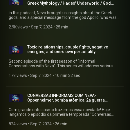
Greek Mythology / Hades' Underworld / God
Apollo...
In this podcast, Neva brought us insights about the Greek
gods, and a special message from the god Apollo, who was
present during the recording.
2.9K views
 • 
Sep 7, 2024
 • 
25 min
Toxic relationships, couple fights, negative
energies, and one's own personality.
Second episode of the first season of "Informal
Conversations with Neva". This series will address various
topics, even those considered controversial, aiming to help
awaken and break paradigms and beliefs. Subscribe,
178 views
 • 
Sep 7, 2024
 • 
10 min 32 sec
comment, ask questions! We will be selecting for future
episodes. Thank you!
CONVERSAS INFORMAIS COM NEVA-
Oppenheimer, bomba atômica, 2a guerra
mundial, etc.
Com grande entusiasmo trazemos essa novidade! Hoje
lançamos o episódio da primeira temporada "Conversas
Informais com Neva". Nessa serie, serão abordados diversos
temas, mesmo aqueles considerados polêmicos, visando
824 views
 • 
Sep 7, 2024
 • 
26 min
auxiliar no despertar e quebra de paradigmas e crenças. Se