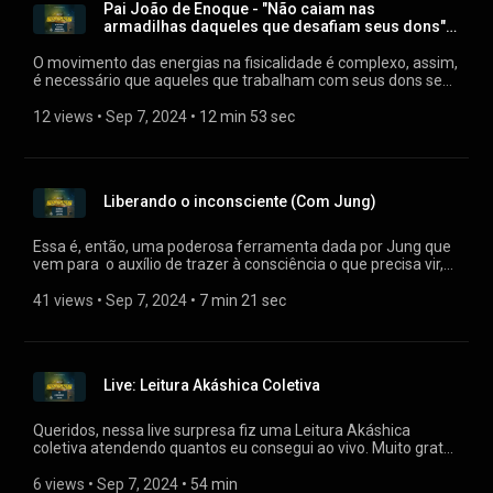
Pai João de Enoque - "Não caiam nas
armadilhas daqueles que desafiam seus dons"
(Neva/Gabriel RL)
O movimento das energias na fisicalidade é complexo, assim,
é necessário que aqueles que trabalham com seus dons se
mantenham ancorados no seu comprometimento divino
para não cair em armadilhas do ego.
12 views
 • 
Sep 7, 2024
 • 
12 min 53 sec
Liberando o inconsciente (Com Jung)
Essa é, então, uma poderosa ferramenta dada por Jung que
vem para o auxílio de trazer à consciência o que precisa vir,
definitivamente. A própria mensagem dele já diz muito sobre
a ação desse comando/ferramenta. É um comando que
41 views
 • 
Sep 7, 2024
 • 
7 min 21 sec
causará alguns movimentos internos, como se fossem um
“sacode” - e isso fará com que venha para fora, para o seu
consciente o que precisa vir para ser curado.
Consequentemente, esse comando também auxiliará no
Live: Leitura Akáshica Coletiva
processo de cura e realinhamento interior. Não há nenhuma
contra indicação na verbalização do Comando; pode fazer
quantas vezes desejar e se sentir confortável. É importante
Queridos, nessa live surpresa fiz uma Leitura Akáshica
que quando começar o Comando termine-o completamente.
coletiva atendendo quantos eu consegui ao vivo. Muito grata
Não o pegue só no começo, no meio, ou no final. É importante
pela oportunidade tão grandiosa!
que se faça a sequência toda (começo, meio e fim). Observe
6 views
 • 
Sep 7, 2024
 • 
54 min