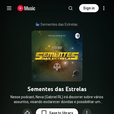
Sign in
Sementes das Estrelas
Sementes das Estrelas
Nesse podcast, Neva (Gabriel RL) irá discorrer sobre vários
assuntos, visando esclarecer dúvidas e possibilitar um
caminhar mais leve e amoroso nesse plano. O objetivo do
Sementes das Estrelas é apoiar a humanidade nesta época
Save to library