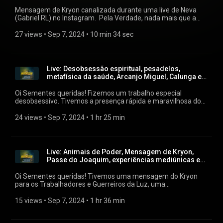
Mensagem de Kryon canalizada durante uma live de Neva
(Gabriel RL) no Instagram. Pela Verdade, nada mais que a
Verdade, Em Amor e Bênçãos, Neva (Gabriel RL)
27 views
 • 
Sep 7, 2024
 • 
10 min 34 sec
Live: Desobsessão espiritual, pesadelos,
metafísica da saúde, Arcanjo Miguel, Calunga e
mais!
Oi Sementes queridas! Fizemos um trabalho especial
desobsessivo. Tivemos a presença rápida e maravilhosa do
Arcanjo Miguel com um “Olá”, a presença também do querido
Calunga com sua metafísica. Falei sobre o trabalho dos
24 views
 • 
Sep 7, 2024
 • 
1 hr 25 min
mentores para nos ajudarem a liberar os carmas e o
significado muitas vezes curador dos “pesadelos”. Respondi
algumas perguntas e mais! Muita gratidão por tão grandiosa
oportunidade de servir! Deixo aqui o pix para quem puder e
Live: Animais de Poder, Mensagem de Kryon,
sentir o chamado para contribuir para manutenção dos
Passe do Joaquim, experiências mediúnicas e
trabalhos: BANCO INTER (077) Sementes das Estrelas LTDA
mais!
Chave Pix: bieljaguar@gmail.com ----------------------------
Oi Sementes queridas! Tivemos uma mensagem do Kryon
BANCO ITAÚ (341) Sementes das Estrelas LTDA Chave Pix:
para os Trabalhadores e Guerreiros da Luz, uma
30.215.049/0001-22 Não esqueçam de enviar para alguém
mensagem/passe magnético do Pai Joaquim para liberar
que sintam que essa live poderá ajudar de alguma forma,
culpa e pesos. Falamos sobre experiências mediúnicas,
15 views
 • 
Sep 7, 2024
 • 
1 hr 36 min
comentar e curtir pois ajuda a alcançar mais pessoas! Beijos!
respondi perguntas e claro, falamos sobre os Animais de
Neva (Gabriel RL)
Poder, Tecnologia já disponível no site!⁣ ⁣ Deixo aqui o pix para