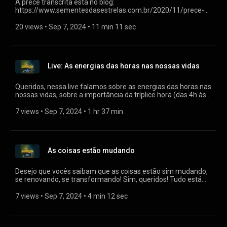
A prece transcrita está no blog:
(Gabriel RL)
https://www.sementesdasestrelas.com.br/2020/11/prece-
cristica-para-os-trabalhadores-e-guerreiros-da-luz-neva-
gabriel-rl.html Pela Verdade, nada mais que a Verdade, Em
20 views
 • 
Sep 7, 2024
 • 
11 min 11 sec
Amor e Bênçãos, Neva (Gabriel RL)
Live: As energias das horas nas nossas vidas
Queridos, nessa live falamos sobre as energias das horas nas
nossas vidas, sobre a importância da tríplice hora (das 4h às
7h). Sobre a percepção de tempo que está diminuindo, as
horas iguais que vemos nos relógios e tivemos a benção do
7 views
 • 
Sep 7, 2024
 • 
1 hr 37 min
querido Pai João de Aruanda. Muito grata por mais essa
oportunidade!⁣
As coisas estão mudando
Desejo que vocês saibam que as coisas estão sim mudando,
se renovando, se transformando! Sim, queridos! Tudo está
mudando para melhor!
7 views
 • 
Sep 7, 2024
 • 
4 min 12 sec