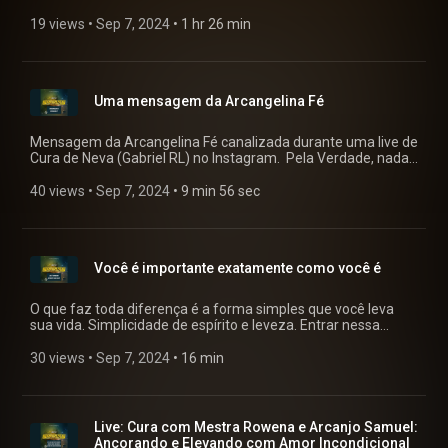
luminosa do Seraphis Bey, Isis, Arcanjo Gabriel e Esperança,
Elohim Claridade e Astréa. Tivemos também a visita e
19 views
 • 
Sep 7, 2024
 • 
1 hr 26 min
benção do nosso querido Pai João de Aruanda. O Luis
também falou das últimas vagas do Curso de Tarot e mais!⁣ ⁣
Muita gratidão por tão grandiosa oportunidade de servir!⁣
Deixo aqui o pix para quem puder e sentir o chamado para
Uma mensagem da Arcangelina Fé
contribuir para manutenção dos trabalhos:⁣ ⁣ BANCO INTER
(077)⁣ Sementes das Estrelas LTDA⁣ Chave Pix:
bieljaguar@gmail.com⁣ ⁣ ----------------------------⁣ ⁣ BANCO ITAÚ
Mensagem da Arcangelina Fé canalizada durante uma live de
(341)⁣ Sementes das Estrelas LTDA⁣ Chave Pix:
Cura de Neva (Gabriel RL) no Instagram. Pela Verdade, nada
30.215.049/0001-22⁣ ⁣ Não esqueçam de enviar para alguém
mais que a Verdade, Em Amor e Bênçãos, Neva (Gabriel RL)
que sintam que essa live poderá ajudar de alguma forma e
40 views
 • 
Sep 7, 2024
 • 
9 min 56 sec
também curtir o vídeo, pois ajuda a alcançar mais pessoas! ⁣
Beijos!⁣ Neva (Gabriel RL)⁣
Você é importante exatamente como você é
O que faz toda diferença é a forma simples que você leva
sua vida. Simplicidade de espírito e leveza. Entrar nessa
sintonia modificará positivamente sua caminhada, tornando-
o uma pessoa mais sensível espiritualmente e
30 views
 • 
Sep 7, 2024
 • 
16 min
extremamente intuitiva.
Live: Cura com Mestra Rowena e Arcanjo Samuel:
Ancorando e Elevando com Amor Incondicional