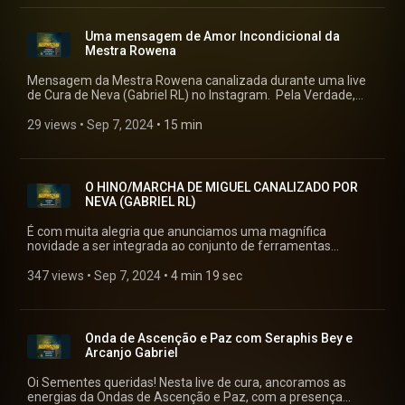
alguma forma. Muito feliz por mais essa oportunidade e
(341) Sementes das Estrelas LTDA Chave Pix:
benção! Respondi algumas perguntas e falamos sobre
30.215.049/0001-22 Beijos! Neva (Gabriel RL)
assuntos como desapego, ansiedade, novos ciclos, e mais!
Uma mensagem de Amor Incondicional da
Não esqueçam de enviar para alguém que sintam que essa
Mestra Rowena
live poderá ajudar de alguma forma, além de curtir o vídeo,
pois ajuda a alcançar mais pessoas! Muita gratidão por tão
Mensagem da Mestra Rowena canalizada durante uma live
grandiosa oportunidade de servir! Deixo aqui o pix para quem
de Cura de Neva (Gabriel RL) no Instagram. Pela Verdade,
puder e sentir o chamado para contribuir para manutenção
nada mais que a Verdade, Em Amor e Bênçãos, Neva (Gabriel
dos trabalhos: BANCO INTER (077) Sementes das Estrelas
RL)
29 views
 • 
Sep 7, 2024
 • 
15 min
LTDA Chave Pix: bieljaguar@gmail.com ----------------------------
BANCO ITAÚ (341) Sementes das Estrelas LTDA Chave Pix:
30.215.049/0001-22 Beijos! Neva (Gabriel RL)
O HINO/MARCHA DE MIGUEL CANALIZADO POR
NEVA (GABRIEL RL)
É com muita alegria que anunciamos uma magnífica
novidade a ser integrada ao conjunto de ferramentas
ascensionais entregues à humanidade pelas canalizações do
Gabriel RL. Assim como a “Vibração da Cristalização” de 2016,
347 views
 • 
Sep 7, 2024
 • 
4 min 19 sec
a nova ferramenta é outro Mantra que Gabriel acabou de
canalizar, e que também veio das Altas Esferas de Luz.
Trata-se de um canto em ritmo de marcha, o “HINO/MARCHA
DE MIGUEL” que, quando entoado, funciona como um potente
Onda de Ascenção e Paz com Seraphis Bey e
gerador de LUZ.
Arcanjo Gabriel
Oi Sementes queridas! Nesta live de cura, ancoramos as
energias da Ondas de Ascenção e Paz, com a presença