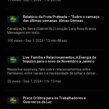
11 views
 • 
Sep 7, 2024
 • 
1 hr 20 min
Um chamado para o melhor para suas vidas, respondi
perguntas e fizemos uma linda meditação da gratidão! Muito
grata por mais essa oportunidade! Amo muito vocês! Por
favor, compartilhem essa live, enviem para aqueles que
Relatório da Frota Prateada – “Sobre o cansaço
acham que precisam ouvi-la! Neva (Gabriel RL)
das últimas semanas. Almas Gêmeas.
Atualização de ...
Canalização: Neva (Gabriel RL) Locução: Lara Rosa Branca
Mensagem em texto:
https://www.sementesdasestrelas.com.br/2020/12/relatorio-
da-frota-prateada-sobre-o-cansaco-das-ultimas-semanas-
100 views
 • 
Sep 7, 2024
 • 
13 min 48 sec
neva-gabriel-rl.html
Live: Família e Relacionamentos, A Energia de
Impulso para o novo de Novembro a Janeiro
Nessa live surpresa, falei sobre relacionamentos entre
familiares, entre casais e a necessidade de soltar e deixar
cada um ser como deseja ser. Falei também sobre uma
grande energia de impulso que estamos entrando agora em
20 views
 • 
Sep 7, 2024
 • 
1 hr 13 min
novembro (2020) até o final de janeiro de 2021, onde se você
confiar e começar a soltar tudo que precisa soltar, começará
a entrar em uma nova frequência e sua vida vai começar a
"andar" mais harmoniosamente. Estavam presentes na live
Prece Crística para os Trabalhadores e
Saint Germain, Pai Joaquim de Enoque e Pai João de
Guerreiros da Luz
Aruanda. (Pelo menos os que vi). Muito grata pela
oportunidade mais uma vez Sementes! Amo vocês! Neva