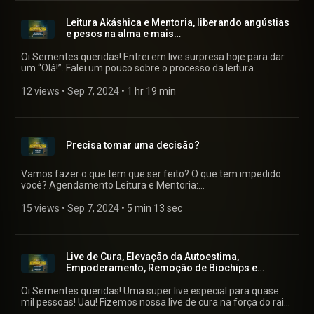
Leitura Akáshica e Mentoria, liberando angústias
e pesos na alma e mais…
Oi Sementes queridas! Entrei em live surpresa hoje para dar
um “Olá!”. Falei um pouco sobre o processo da leitura
akáshica e mentoria, liberamos alguns pesos energéticos.
Falei sobre porque sentimos as vezes angústias e pesos na
12 views
 • 
Sep 7, 2024
 • 
1 hr 19 min
alma. Nosso trabalho no plano espiritual para ajudar as almas
perdidas, respondi perguntas e mais! Agendamento Leitura e
Mentoria: https://www.sementesdasestrelas.com.br/leitura-
akashica-com-neva-gabriel-rl Muita gratidão por tão
Precisa tomar uma decisão?
grandiosa oportunidade de servir! Deixo aqui o pix para quem
puder e sentir o chamado para contribuir para manutenção
dos trabalhos: BANCO INTER (077) Sementes das Estrelas
Vamos fazer o que tem que ser feito? O que tem impedido
LTDA Chave Pix: bieljaguar@gmail.com ----------------------------
você? Agendamento Leitura e Mentoria:
BANCO ITAÚ (341) Sementes das Estrelas LTDA Chave Pix:
https://www.sementesdasestrelas.com.br/leitura-akashica-
30.215.049/0001-22 Não esqueçam de enviar para alguém
com-neva-gabriel-rl
15 views
 • 
Sep 7, 2024
 • 
5 min 13 sec
que sintam que essa live poderá ajudar de alguma forma e
curtir o vídeo, pois ajuda a alcançar mais pessoas! Beijos!
Neva (Gabriel RL)
Live de Cura, Elevação da Autoestima,
Empoderamento, Remoção de Biochips e
mensagem da Fé
Oi Sementes queridas! Uma super live especial para quase
mil pessoas! Uau! Fizemos nossa live de cura na força do raio
azul do Arcanjo Miguel e Arcangelina Fé. Trouxemos todas as