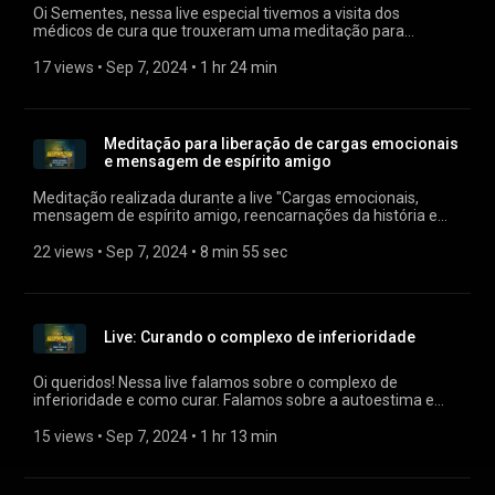
Oi Sementes, nessa live especial tivemos a visita dos
médicos de cura que trouxeram uma meditação para
amenizar os quadros de síndrome do pânico, esquizofrenia e
TOC. Falamos sobre as emoções atuais, as liberações que
17 views
 • 
Sep 7, 2024
 • 
1 hr 24 min
tem ocorrido neste sentido emocional e o porque muitos de
nós estarmos acordando as 3h da madrugada. Deixo aqui o
pix para quem puder e sentir o chamado para contribuir para
manutenção dos trabalhos: BANCO INTER (077) Sementes
Meditação para liberação de cargas emocionais
das Estrelas LTDA Agência: 0001 (se solicitar dígito, é o 9)
e mensagem de espírito amigo
Conta Corrente: 7938543-5 CNPJ: 30.215.049/0001-22 Chave
Pix: bieljaguar@gmail.com BANCO ITAÚ (341) Sementes das
Meditação realizada durante a live "Cargas emocionais,
Estrelas LTDA Agência: 3707 Conta Corrente: 28663-3 CNPJ /
mensagem de espírito amigo, reencarnações da história e
Chave Pix: 30.215.049/0001-22 Não esqueçam de enviar a
mais!"
alguém que sintam que essa live poderá ajudar de alguma
22 views
 • 
Sep 7, 2024
 • 
8 min 55 sec
forma! Beijos! Neva (Gabriel RL)
Live: Curando o complexo de inferioridade
Oi queridos! Nessa live falamos sobre o complexo de
inferioridade e como curar. Falamos sobre a autoestima e
origem galáctica. Falamos também sobre relacionamentos
da nova era e como identificar se você está em um. Muito
15 views
 • 
Sep 7, 2024
 • 
1 hr 13 min
grata de todo meu coração sempre! Bjus Neva (Gabriel RL)