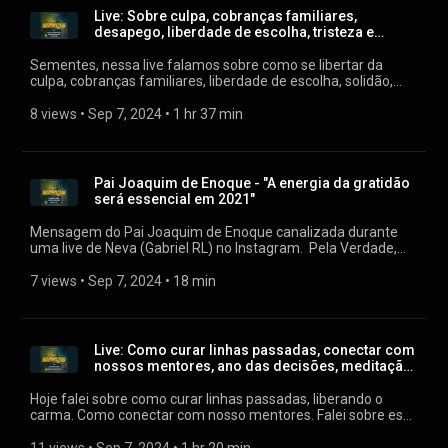
Live: Sobre culpa, cobranças familiares,
desapego, liberdade de escolha, tristeza e
solidão.
Sementes, nessa live falamos sobre como se libertar da
culpa, cobranças familiares, liberdade de escolha, solidão,
tristeza e desapego. Falamos também sobre qual sua
motivação em trabalhar com espiritualidade e respondi
8 views
 • 
Sep 7, 2024
 • 
1 hr 37 min
muitas outras perguntas ao vivo. Muito grata de todo coração
sempre! Gratidão ao Igor Mocarzel Até a próxima! Neva
(Gabriel RL)
Pai Joaquim de Enoque - "A energia da gratidão
será essencial em 2021"
Mensagem do Pai Joaquim de Enoque canalizada durante
uma live de Neva (Gabriel RL) no Instagram. Pela Verdade,
nada mais que a Verdade, Em Amor e Bênçãos, Neva (Gabriel
RL)
7 views
 • 
Sep 7, 2024
 • 
18 min
Live: Como curar linhas passadas, conectar com
nossos mentores, ano das decisões, meditação
da...
Hoje falei sobre como curar linhas passadas, liberando o
carma. Como conectar com nosso mentores. Falei sobre esse
ano ser um ano de decisões onde vocês terão que assumir as
rédeas das suas vidas e definir o que é melhor para vocês.