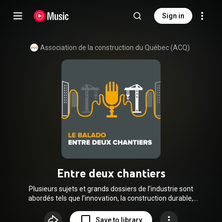
Sign in
Association de la construction du Québec (ACQ)
Entre deux chantiers
Plusieurs sujets et grands dossiers de l’industrie sont
abordés tels que l’innovation, la construction durable,
l’attraction et la rétention du personnel et bien plus encore.
Venez à la rencontre d’entrepreneurs qui se réunissent pour
Save to library