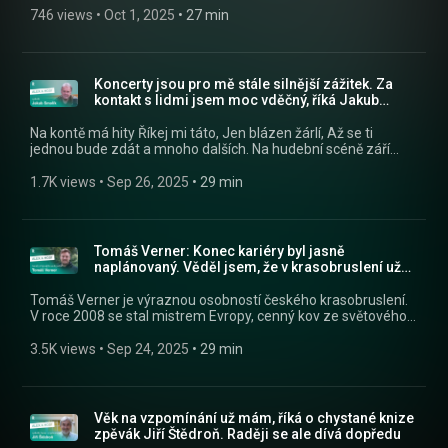
Poslouchejte Alex a host jako podcast v mobilní aplikaci
746 views
 • 
Oct 1, 2025
 • 
27 min
mujRozhlas https://rozhl.as/mujRozhlasAplikace • Alex a
host na mujRozhlas.cz https://www.mujrozhlas.cz/alex-host
» Sledujte nás na Facebooku:
https://www.facebook.com/crostrednicechy
Koncerty jsou pro mě stále silnější zážitek. Za
kontakt s lidmi jsem moc vděčný, říká Jakub
Smolík
Na kontě má hity Říkej mi táto, Jen blázen žárlí, Až se ti
jednou bude zdát a mnoho dalších. Na hudební scéně září
několik desítek let. I po takové době je pro něj radost
vystupovat. „Je to snad ještě silnější zážitek, protože v dnešní
1.7K views
 • 
Sep 26, 2025
 • 
29 min
době sociálních sítí, mě ten kontakt s lidmi opravdu těší. Když
se dnes natočí písnička, jde hned na Spotify. Ale to moje
generace moc nepoužívá. Oni si pořád radši pustí písničku na
cédéčku, která se díkybohu na koncertech prodávají. Já jim to
Tomáš Verner: Konec kariéry byl jasně
potom podepisuju a napíšu jim tam i věnování. Mají něco v
naplánovaný. Věděl jsem, že v krasobruslení už
ruce, není to imaginární. Jsem za to moc vděčný. A když pak
přesluhuju
na koncertech zpívají, tak to je pro muzikanta největší
Tomáš Verner je výraznou osobností českého krasobruslení.
odměna.“ » Poslouchejte Alex a host jako podcast v mobilní
V roce 2008 se stal mistrem Evropy, cenný kov ze světového
aplikaci mujRozhlas https://rozhl.as/mujRozhlasAplikace •
šampionátu mu opakovaně o kousek unikl. Jak to prožíval a
Alex a host na mujRozhlas.cz
co dělá teď? » Poslouchejte Alex a host jako podcast v mobilní
3.5K views
 • 
Sep 24, 2025
 • 
29 min
https://www.mujrozhlas.cz/alex-host » Sledujte nás na
aplikaci mujRozhlas https://rozhl.as/mujRozhlasAplikace •
Facebooku: https://www.facebook.com/crostrednicechy
Alex a host na mujRozhlas.cz
https://www.mujrozhlas.cz/alex-host » Sledujte nás na
Facebooku: https://www.facebook.com/crostrednicechy
Věk na vzpomínání už mám, říká o chystané knize
zpěvák Jiří Štědroň. Raději se ale dívá dopředu