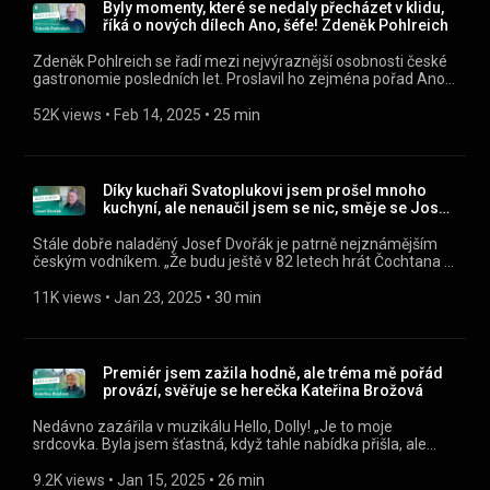
Sledujte nás na Facebooku:
Byly momenty, které se nedaly přecházet v klidu,
https://www.facebook.com/ceskyrozhlasregion
říká o nových dílech Ano, šéfe! Zdeněk Pohlreich
Zdeněk Pohlreich se řadí mezi nejvýraznější osobnosti české
gastronomie posledních let. Proslavil ho zejména pořad Ano,
šéfe!, kterým provázel devět let a který se od března vrací na
obrazovky. „Už točíme, máme skoro celou sérii. Natáčíme
52K views
 • 
Feb 14, 2025
 • 
25 min
zase všude možně po celé republice. Většinou si ale vybíráme
menší města,“ přibližuje obávaný šéfkuchař. Je rád, že se
pořad vrací. „Když to někomu za to stojí, proč bych se do toho
ringu nevrátil. Ale už jsem pán v letech, tak jsem asi mírnější,
Díky kuchaři Svatoplukovi jsem prošel mnoho
ale byly momenty, které se nedaly přecházet v klidu.“
kuchyní, ale nenaučil jsem se nic, směje se Josef
Poslouchejte Alex a host jako podcast v mobilní aplikaci
Dvořák
mujRozhlas https://rozhl.as/mujRozhlasAplikace • Alex a
Stále dobře naladěný Josef Dvořák je patrně nejznámějším
host na mujRozhlas.cz https://www.mujrozhlas.cz/alex-host
českým vodníkem. „Že budu ještě v 82 letech hrát Čochtana v
» Sledujte nás na Facebooku:
Divotvorným hrnci, to jsem si nepředstavoval ani ve snu,“ říká
https://www.facebook.com/ceskyrozhlasregion
v pořadu Alex a host. Velké role měl také v seriálech
11K views
 • 
Jan 23, 2025
 • 
30 min
Nemocnice na kraji města, Cirkus Humberto nebo Návštěvníci.
Legendární je jeho Svatopluk Kuřátko v seriálu Rozpaky
kuchaře Svatopluka, od jehož vysílání letos uplyne už 40 let.
Poslouchejte Alex a host jako podcast v mobilní aplikaci
Premiér jsem zažila hodně, ale tréma mě pořád
mujRozhlas https://rozhl.as/mujRozhlasAplikace • Alex a
provází, svěřuje se herečka Kateřina Brožová
host na mujRozhlas.cz https://www.mujrozhlas.cz/alex-host
» Sledujte nás na Facebooku:
Nedávno zazářila v muzikálu Hello, Dolly! „Je to moje
https://www.facebook.com/ceskyrozhlasregion
srdcovka. Byla jsem šťastná, když tahle nabídka přišla, ale
podmínky nebyly úplně jednoduchý,“ říká známá herečka v
pořadu Alex a host. Poslouchejte Alex a host jako podcast v
9.2K views
 • 
Jan 15, 2025
 • 
26 min