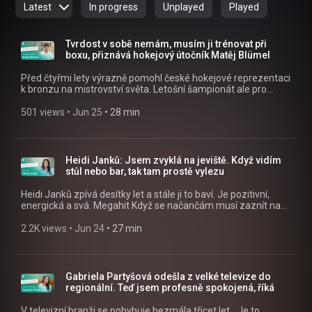
Latest
In progress
Unplayed
Played
Tvrdost v sobě nemám, musím ji trénovat při
boxu, přiznává hokejový útočník Matěj Blümel
Před čtyřmi lety výrazně pomohl české hokejové reprezentaci
k bronzu na mistrovství světa. Letošní šampionát ale pro
Matěje Blümela tak radostný nebyl. Přesto si zápasy s velkou
podporou fanoušků užíval. » Poslouchejte Alex a host jako
501 views
 • 
Jun 25
 • 
28 min
podcast v mobilní aplikaci mujRozhlas
https://rozhl.as/mujRozhlasAplikace • Alex a host na
mujRozhlas.cz https://www.mujrozhlas.cz/alex-host »
Sledujte nás na Facebooku:
Heidi Janků: Jsem zvyklá na jeviště. Když vidím
https://www.facebook.com/crostrednicechy
stůl nebo bar, tak tam prostě vylezu
Heidi Janků zpívá desítky let a stále ji to baví. Je pozitivní,
energická a svá. Megahit Když se načančám musí zaznít na
každém koncertě. Vydala se i na hereckou dráhu. Kde ji
můžete vidět? » Poslouchejte Alex a host jako podcast v
2.2K views
 • 
Jun 24
 • 
27 min
mobilní aplikaci mujRozhlas
https://rozhl.as/mujRozhlasAplikace • Alex a host na
mujRozhlas.cz https://www.mujrozhlas.cz/alex-host »
Sledujte nás na Facebooku:
Gabriela Partyšová odešla z velké televize do
https://www.facebook.com/crostrednicechy
regionální. Teď jsem profesně spokojená, říká
V televizní branži se pohybuje bezmála třicet let. „Je to