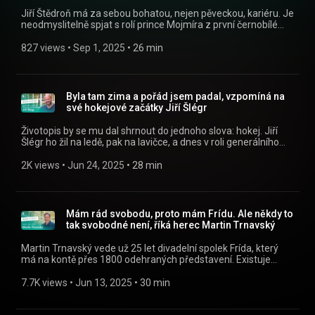
Jiří Štědroň má za sebou bohatou, nejen pěveckou, kariéru. Je
neodmyslitelně spjat s rolí prince Mojmíra z první černobílé
Popelky a je také autorem řady knih. » Poslouchejte Alex a
host jako podcast v mobilní aplikaci mujRozhlas
827 views
 • 
Sep 1, 2025
 • 
26 min
https://rozhl.as/mujRozhlasAplikace • Alex a host na
mujRozhlas.cz https://www.mujrozhlas.cz/alex-host »
Sledujte nás na Facebooku:
https://www.facebook.com/crostrednicechy
Byla tam zima a pořád jsem padal, vzpomíná na
své hokejové začátky Jiří Šlégr
Životopis by se mu dal shrnout do jednoho slova: hokej. Jiří
Šlégr ho žil na ledě, pak na lavičce, a dnes v roli generálního
manažera národního týmu. Když ho vidíte mluvit o hře, kterou
hrál i miloval, je to jako byste poslouchali kapitána, který stále
2K views
 • 
Jun 24, 2025
 • 
28 min
velí, jen už nedrží hokejku. „Kdykoli koukám na hokej, chtělo by
se mi skočit na led,“ přiznává bez rozpaků. Tělo už mu to ale
nedovolí. A přesto—nebo právě proto—zůstává s týmem a
bojuje jinak: za sestavu, za pohodu v kabině, za dobrou
Mám rád svobodu, proto mám Frídu. Ale někdy to
výstroj. Poslouchejte Alex a host jako podcast v mobilní
tak svobodné není, říká herec Martin Trnavský
aplikaci mujRozhlas https://rozhl.as/mujRozhlasAplikace •
Alex a host na mujRozhlas.cz
Martin Trnavský vede už 25 let divadelní spolek Frída, který
https://www.mujrozhlas.cz/alex-host » Sledujte nás na
má na kontě přes 1800 odehraných představení. Existuje
Facebooku: https://www.facebook.com/crostrednicechy
dokonce hra, která s nimi jde od počátku. Inovacím se
nevyhnula. „Začínali jsme s hrou Sex, drogy, rokenrol, a ta s
7.7K views
 • 
Jun 13, 2025
 • 
30 min
námi jde celou dobu. Kdysi měla dvě a půl hodiny.
Samozřejmě tenkrát to fungovalo trošku jinak, protože jsme