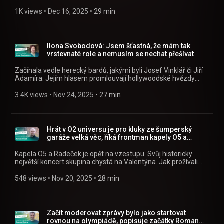
porotcem oblíbeného rozhlasové pořadu Pochoutkový rok.
Kdy mají šéfkuchaři nejvíc práce? Kdo u Paulusů vaří na
1K views
 • 
Dec 16, 2025
 • 
29 min
Vánoce a kdo peče cukroví? Jak velká rána je přijít o
michelinskou hvězdu? Šel by na silvestrovskou hostinu raději
jako host, nebo kuchař? Baví vařit jeho děti? » Poslouchejte
Alex a host jako podcast v mobilní aplikaci mujRozhlas
Ilona Svobodová: Jsem šťastná, že mám tak
https://rozhl.as/mujRozhlasAplikace • Alex a host na
vrstevnaté role a nemusím se nechat přešívat
mujRozhlas.cz https://www.mujrozhlas.cz/alex-host »
Sledujte nás na Facebooku:
Začínala vedle herecký bardů, jakými byli Josef Vinklář či Jiří
https://www.facebook.com/crostrednicechy
Adamíra. Jejím hlasem promlouvají hollywoodské hvězdy
jako Michelle Pfeiffer, Demi Moore či Sharon Stone. Už dvacet
let je v seriálu Ulice Jitkou Farskou. » Poslouchejte Alex a host
3.4K views
 • 
Nov 24, 2025
 • 
27 min
jako podcast v mobilní aplikaci mujRozhlas
https://rozhl.as/mujRozhlasAplikace • Alex a host na
mujRozhlas.cz https://www.mujrozhlas.cz/alex-host »
Sledujte nás na Facebooku:
Hrát v O2 universu je pro kluky ze šumperský
https://www.facebook.com/crostrednicechy
garáže velká věc, říká frontman kapely O5 a
Radeček
Kapela O5 a Radeček je opět na vzestupu. Svůj historicky
největší koncert skupina chystá na Valentýna. Jak prožívali
svoje pády, která písnička je zachránila a kdo jim dal další
šanci? » Poslouchejte Alex a host jako podcast v mobilní
548 views
 • 
Nov 20, 2025
 • 
28 min
aplikaci mujRozhlas https://rozhl.as/mujRozhlasAplikace •
Alex a host na mujRozhlas.cz
https://www.mujrozhlas.cz/alex-host » Sledujte nás na
Facebooku: https://www.facebook.com/crostrednicechy
Začít moderovat zprávy bylo jako startovat
rovnou na olympiádě, popisuje začátky Roman