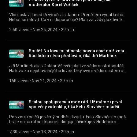
moderátor Karel Voříšek
Vloni oslavil hned tři výročí a s Janem Přeučilem vydal knihu
Nebát se mluvit. Co v ní doporučuje? Platí za vždy pozitivně
naladěného člověka. Umí se vůbec někdy rozčílit?
Poslouchejte Alex a host jako podcast v mobilní aplikaci
2.6K views
 • 
Nov 26, 2024
 • 
29 min
mujRozhlas https://rozhl.as/mujRozhlasAplikace • Alex a
host na mujRozhlas.cz https://www.mujrozhlas.cz/alex-host
» Sledujte nás na Facebooku:
https://www.facebook.com/ceskyrozhlasregion
Soutěž Na lovu mi přinesla novou chuť do života.
Rád lidem něco předávám, říká Jiří Martínek
Jiří Martínek alias Doktor Vševěd platí ve vědomostní soutěži
Na lovu za nejobávanějšího lovce. Díky svým vědomostem už
připravil mnoho soutěžících o výhru. „Lidé se mě bojí více než
ostatních lovců, ale dělají chybu. Všichni moji kolegové jsou
16K views
 • 
Nov 21, 2024
 • 
29 min
totiž bedny,“ říká v pořadu Alex a host. Poslouchejte Alex a
host jako podcast v mobilní aplikaci mujRozhlas
https://rozhl.as/mujRozhlasAplikace • Alex a host na
mujRozhlas.cz https://www.mujrozhlas.cz/alex-host »
S tátou spolupracuju moc rád. Už máme i první
Sledujte nás na Facebooku:
společný videoklip, říká Felix Slováček mladší
https://www.facebook.com/ceskyrozhlasregion
Po vzoru rodičů je věrný hudbě i divadlu. Felix Slováček mladší
hraje na saxofon i klarinet, diriguje, účinkuje v Hudebním
divadle Karlín a chystá desku, kde chce výhradně jen zpívat.
„Rád bych natočil desku jen pěveckou, sólovou. Byl by tam
7.3K views
 • 
Nov 13, 2024
 • 
29 min
velký symfonický orchestr, do některých věcí bych vzal i Big