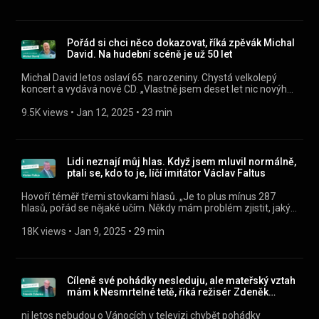
mobilní aplikaci mujRozhlas
https://rozhl.as/mujRozhlasAplikace • Alex a host na
mujRozhlas.cz https://www.mujrozhlas.cz/alex-host »
Sledujte nás na Facebooku:
Pořád si chci něco dokazovat, říká zpěvák Michal
https://www.facebook.com/ceskyrozhlasregion
David. Na hudební scéně je už 50 let
Michal David letos oslaví 65. narozeniny. Chystá velkolepý
koncert a vydává nové CD. „Vlastně jsem deset let nic novýho
nevydal. Byly to remaky nebo funky verze mých písniček.“
Poslouchejte Alex a host jako podcast v mobilní aplikaci
9.5K views
 • 
Jan 12, 2025
 • 
23 min
mujRozhlas https://rozhl.as/mujRozhlasAplikace • Alex a
host na mujRozhlas.cz https://www.mujrozhlas.cz/alex-host
» Sledujte nás na Facebooku:
https://www.facebook.com/ceskyrozhlasregion
Lidi neznají můj hlas. Když jsem mluvil normálně,
ptali se, kdo to je, líčí imitátor Václav Faltus
Hovoří téměř třemi stovkami hlasů. „Je to plus mínus 287
hlasů, pořád se nějaké učím. Někdy mám problém zjistit, jaký
hlas je ten můj,“ směje se vyhledávaný imitátor v pořadu Alex
a host. Na rozhovor přijel vlakem. „Mám to rád, tam se snadno
18K views
 • 
Jan 9, 2025
 • 
29 min
zapovídáte. Já třeba přistoupím do kupé a zeptám se hlasem
Oldřicha Nového, jestli je zde volné místo,“ usmívá se. „Nebo
když jdu nakoupit a pronesu něco ve frontě nebo u pokladny.
Rád vyhledávám tyhle situace, já na to vyloženě čekám. Lidé
Cíleně své pohádky nesleduju, ale mateřský vztah
se zasmějí. Při dnešním shonu je to takový zklidnění. A to mě
mám k Nesmrtelné tetě, říká režisér Zdeněk
děsně baví.“ Poslouchejte Alex a host jako podcast v mobilní
Zelenka
aplikaci mujRozhlas https://rozhl.as/mujRozhlasAplikace •
ni letos nebudou o Vánocích v televizi chybět pohádky