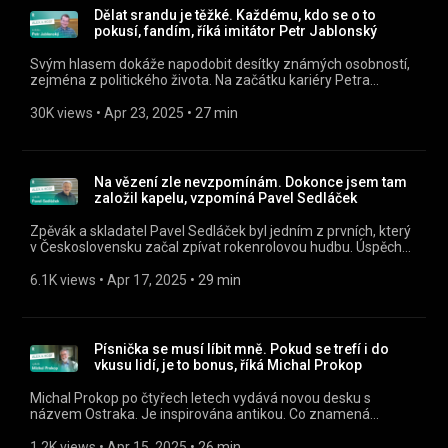
mujRozhlas https://rozhl.as/mujRozhlasAplikace • Alex a
Dělat srandu je těžké. Každému, kdo se o to
host na mujRozhlas.cz https://www.mujrozhlas.cz/alex-host
pokusí, fandím, říká imitátor Petr Jablonský
» Sledujte nás na Facebooku:
https://www.facebook.com/crostrednicechy
Svým hlasem dokáže napodobit desítky známých osobností,
zejména z politického života. Na začátku kariéry Petra
Jablonského stál obdiv k legendárním českým komikům. S
jedním z nich, Luďkem Sobotou, pravidelně vystupuje.
30K views
 • 
Apr 23, 2025
 • 
27 min
Poslouchejte Alex a host jako podcast v mobilní aplikaci
mujRozhlas https://rozhl.as/mujRozhlasAplikace • Alex a
host na mujRozhlas.cz https://www.mujrozhlas.cz/alex-host
» Sledujte nás na Facebooku:
Na vězení zle nevzpomínám. Dokonce jsem tam
https://www.facebook.com/ceskyrozhlasregion
založil kapelu, vzpomíná Pavel Sedláček
Zpěvák a skladatel Pavel Sedláček byl jedním z prvních, který
v Československu začal zpívat rokenrolovou hudbu. Úspěch
zažil v Semaforu, měl velmi blízko k Evě Pilarové, vystudoval
řadu škol a oborů, a nedávno dokonce vydal kuchařku. „Dělal
6.1K views
 • 
Apr 17, 2025
 • 
29 min
jsem to velmi poctivě a dal do toho spoustu svého,“ říká v
pořadu Alex a host. Poslouchejte Alex a host jako podcast v
mobilní aplikaci mujRozhlas
https://rozhl.as/mujRozhlasAplikace • Alex a host na
Písnička se musí líbit mně. Pokud se trefí i do
mujRozhlas.cz https://www.mujrozhlas.cz/alex-host »
vkusu lidí, je to bonus, říká Michal Prokop
Sledujte nás na Facebooku:
https://www.facebook.com/ceskyrozhlasregion
Michal Prokop po čtyřech letech vydává novou desku s
názvem Ostraka. Je inspirována antikou. Co znamená
nevšední název? O textech hodně přemýšlí. „Mám problém,
když je to takhle zásadní jako Ostraka, jestli to vůbec můžu
1.2K views
 • 
Apr 15, 2025
 • 
26 min