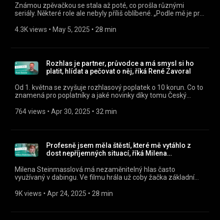
Známou zpěvačkou se stala až poté, co prošla různými
seriály. Některé role ale nebyly příliš oblíbené. „Podle mě je pro
zpěvačku největší chyba, když přijme negativní roli v seriálu,
který se vysílá třeba dvakrát týdně. Jde to proti tomu, aby byla
4.3K views
 • 
May 5, 2025
 • 
28 min
sympatická.“ Poslouchejte Alex a host jako podcast v mobilní
aplikaci mujRozhlas https://rozhl.as/mujRozhlasAplikace •
Alex a host na mujRozhlas.cz
https://www.mujrozhlas.cz/alex-host » Sledujte nás na
Rozhlas je partner, průvodce a má smysl si ho
Facebooku: https://www.facebook.com/crostrednicechy
platit, hlídat a pečovat o něj, říká René Zavoral
Od 1. května se zvyšuje rozhlasový poplatek o 10 korun. Co to
znamená pro poplatníky a jaké novinky díky tomu Český
rozhlas připravuje? Čím připomene 80. výročí druhé světové
války? Poslouchejte Alex a host jako podcast v mobilní
764 views
 • 
Apr 30, 2025
 • 
32 min
aplikaci mujRozhlas https://rozhl.as/mujRozhlasAplikace •
Alex a host na mujRozhlas.cz
https://www.mujrozhlas.cz/alex-host » Sledujte nás na
Facebooku: https://www.facebook.com/crostrednicechy
Profesně jsem měla štěstí, které mě vytáhlo z
dost nepříjemných situací, říká Milena
Steinmasslová
Milena Steinmasslová má nezaměnitelný hlas často
využívaný v dabingu. Ve filmu hrála už coby žačka základní
školy, a to rovnou pod taktovkou Karla Kachyni. Vloni si
odnesla sošku Českého lva za nejlepší herecký výkon ve
9K views
 • 
Apr 24, 2025
 • 
28 min
vedlejší roli. „Na cenu jsem vůbec nepomýšlela. Po nominaci
jsem ale byla nezřízeně šťastná,“ říká v pořadu Alex a host.
Poslouchejte Alex a host jako podcast v mobilní aplikaci