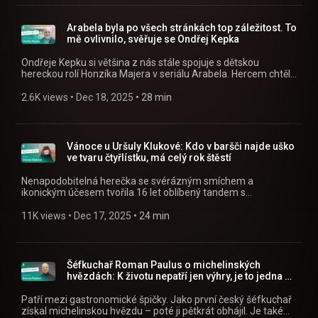
Poslouchejte Alex a host jako podcast v mobilní aplikaci
mujRozhlas https://rozhl.as/mujRozhlasAplikace • Alex a
host na mujRozhlas.cz https://www.mujrozhlas.cz/alex-host
Arabela byla po všech stránkách top záležitost. To
» Sledujte nás na Facebooku:
mě ovlivnilo, svěřuje se Ondřej Kepka
https://www.facebook.com/crostrednicechy
Ondřeje Kepku si většina z nás stále spojuje s dětskou
hereckou rolí Honzíka Majera v seriálu Arabela. Hercem chtěl
být odmala. Na vánoční svátky si pro posluchače připravil
speciální pořad Hvězdné Vánoce s Ondřejem Kepkou. Na co a
2.6K views
 • 
Dec 18, 2025
 • 
28 min
na koho se můžete těšit? » Poslouchejte Alex a host jako
podcast v mobilní aplikaci mujRozhlas
https://rozhl.as/mujRozhlasAplikace • Alex a host na
mujRozhlas.cz https://www.mujrozhlas.cz/alex-host »
Vánoce u Uršuly Klukové: Kdo v baršči najde uško
Sledujte nás na Facebooku:
ve tvaru čtyřlístku, má celý rok štěstí
https://www.facebook.com/crostrednicechy
Nenapodobitelná herečka se svérázným smíchem a
ikonickým účesem tvořila 16 let oblíbený tandem s
Miloslavem Šimkem. Už řadu let je pravidelným hostem v
rozhlasové Humoriádě. Jak se chystá na Vánoce? »
11K views
 • 
Dec 17, 2025
 • 
24 min
Poslouchejte Alex a host jako podcast v mobilní aplikaci
mujRozhlas https://rozhl.as/mujRozhlasAplikace • Alex a
host na mujRozhlas.cz https://www.mujrozhlas.cz/alex-host
» Sledujte nás na Facebooku:
Šéfkuchař Roman Paulus o michelinských
https://www.facebook.com/crostrednicechy
hvězdách: K životu nepatří jen výhry, je to jedna z
disciplín
Patří mezi gastronomické špičky. Jako první český šéfkuchař
získal michelinskou hvězdu – poté ji pětkrát obhájil. Je také