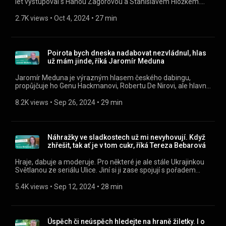
let vystupoval s Hanou Zagorovou a Stanislavem Hložkem.
Pak se trhnul a jeho sólová kariéra byla a stále je úspěšná.
Nedávno představil svůj nový videoklip a chystá několik
2.7K views
 • 
Oct 4, 2024
 • 
27 min
koncertů. » Poslouchejte Alex a host jako podcast v mobilní
aplikaci mujRozhlas https://rozhl.as/mujRozhlasAplikace •
Alex a host na mujRozhlas.cz
https://www.mujrozhlas.cz/alex-host » Sledujte nás na
Poirota bych dneska nadabovat nezvládnul, hlas
Facebooku: https://www.facebook.com/ceskyrozhlasregion
už mám jinde, říká Jaromír Meduna
Jaromír Meduna je výrazným hlasem českého dabingu,
propůjčuje ho Genu Hackmanovi, Robertu De Nirovi, ale hlavně
slavnému detektivovi Herculu Poirotovi. „Posledního Poirota
jsem daboval před deseti lety, teď už se mi hodně změnil
8.2K views
 • 
Sep 26, 2024
 • 
29 min
hlas,“ říká v pořadu Alex a host. » Poslouchejte Alex a host
jako podcast v mobilní aplikaci mujRozhlas
https://rozhl.as/mujRozhlasAplikace • Alex a host na
mujRozhlas.cz https://www.mujrozhlas.cz/alex-host »
Náhražky ve sladkostech už mi nevyhovují. Když
Sledujte nás na Facebooku:
zhřešit, tak ať je v tom cukr, říká Tereza Bebarová
https://www.facebook.com/ceskyrozhlasregion
Hraje, dabuje a moderuje. Pro některé je ale stále Ukrajinkou
Světlanou ze seriálu Ulice. Jiní si ji zase spojují s pořadem
Peče celá země. Herečka si drží štíhlou postavu, tak se ani
nechce věřit, že všechny sladkosti v soutěži Peče celá země
5.4K views
 • 
Sep 12, 2024
 • 
28 min
zvládne ochutnat. „Určitě ochutnávám, ale opravdu jen málo a
jen doporučené výrobky. A dám si jen sousto. Ale neřeším
postavu, spíš řeším vnitřní morál. Mě ta moje askeze vlastně
trochu baví,“ říká Tereza Bebarová, která nastavila tělu nový
Úspěch či neúspěch hledejte na hraně žiletky. I o