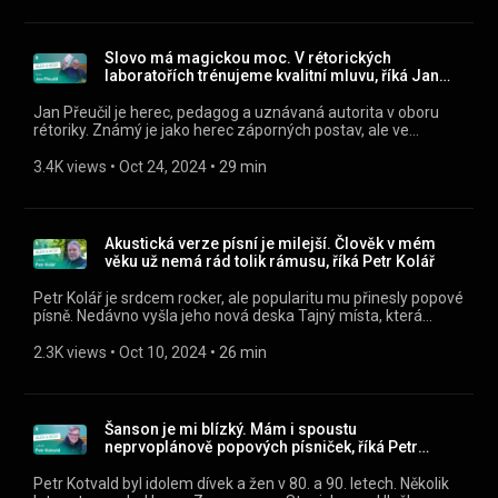
Band táty (Felixe Slováčka – pozn. red.). To by si jednak
zasloužilo a jednak je to přirozený. Měla by to být vlastní
tvorba, ale i převzatá. Chci udělat výběr a jak jsem
Slovo má magickou moc. V rétorických
perfekcionista, tak to pořád měním. Musím s tím být
laboratořích trénujeme kvalitní mluvu, říká Jan
spokojený. Tak snad se v roce 2025 všichni dočkáme,“ usmívá
Přeučil
se Felix Slováček mladší. Poslouchejte Alex a host jako
Jan Přeučil je herec, pedagog a uznávaná autorita v oboru
podcast v mobilní aplikaci mujRozhlas
rétoriky. Známý je jako herec záporných postav, ale ve
https://rozhl.as/mujRozhlasAplikace • Alex a host na
skutečnosti je zábavným vypravěčem, milým člověkem a
mujRozhlas.cz https://www.mujrozhlas.cz/alex-host »
rozeným gentlemanem s noblesním vystupováním a
3.4K views
 • 
Oct 24, 2024
 • 
29 min
Sledujte nás na Facebooku:
typickým kloboukem. „Klobouků mám přesně tolik, kolik je mi
https://www.facebook.com/ceskyrozhlasregion
let,“ směje se. » Poslouchejte Alex a host jako podcast v
mobilní aplikaci mujRozhlas
https://rozhl.as/mujRozhlasAplikace • Alex a host na
Akustická verze písní je milejší. Člověk v mém
mujRozhlas.cz https://www.mujrozhlas.cz/alex-host »
věku už nemá rád tolik rámusu, říká Petr Kolář
Sledujte nás na Facebooku:
https://www.facebook.com/ceskyrozhlasregion
Petr Kolář je srdcem rocker, ale popularitu mu přinesly popové
písně. Nedávno vyšla jeho nová deska Tajný místa, která
vznikla na popud úspěchu stejnojmenného turné, které
absolvoval v loňském roce a které pokračuje díky zájmu
2.3K views
 • 
Oct 10, 2024
 • 
26 min
posluchačů i letos. Koncerty probíhají především v kostelech.
„Děláme to formou takové pokorné zábavy,“ říká v pořadu
Alex a host. » Poslouchejte Alex a host jako podcast v mobilní
aplikaci mujRozhlas https://rozhl.as/mujRozhlasAplikace •
Šanson je mi blízký. Mám i spoustu
Alex a host na mujRozhlas.cz
neprvoplánově popových písniček, říká Petr
https://www.mujrozhlas.cz/alex-host » Sledujte nás na
Kotvald
Facebooku: https://www.facebook.com/ceskyrozhlasregion
Petr Kotvald byl idolem dívek a žen v 80. a 90. letech. Několik