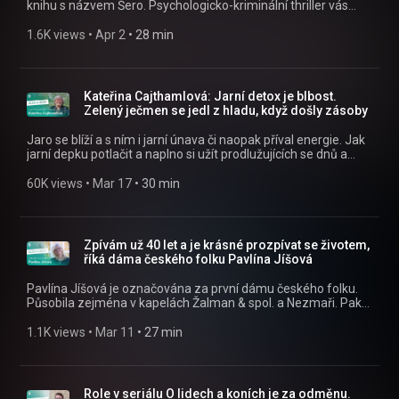
knihu s názvem Šero. Psychologicko-kriminální thriller vás
mujRozhlas.cz https://www.mujrozhlas.cz/alex-host »
zavede do zrádné­ho prostředí seznamovacích aplikací. Jak
Sledujte nás na Facebooku:
kniha vznikala a má ještě čas na fotografování? »
1.6K views
 • 
Apr 2
 • 
28 min
https://www.facebook.com/crostrednicechy
Poslouchejte Alex a host jako podcast v mobilní aplikaci
mujRozhlas https://rozhl.as/mujRozhlasAplikace • Alex a
host na mujRozhlas.cz https://www.mujrozhlas.cz/alex-host
» Sledujte nás na Facebooku:
Kateřina Cajthamlová: Jarní detox je blbost.
https://www.facebook.com/crostrednicechy
Zelený ječmen se jedl z hladu, když došly zásoby
Jaro se blíží a s ním i jarní únava či naopak příval energie. Jak
jarní depku potlačit a naplno si užít prodlužujících se dnů a
slunečních paprsků? Radí dnešní host Kateřina Cajthamlová. »
Poslouchejte Alex a host jako podcast v mobilní aplikaci
60K views
 • 
Mar 17
 • 
30 min
mujRozhlas https://rozhl.as/mujRozhlasAplikace • Alex a
host na mujRozhlas.cz https://www.mujrozhlas.cz/alex-host
» Sledujte nás na Facebooku:
https://www.facebook.com/crostrednicechy
Zpívám už 40 let a je krásné prozpívat se životem,
říká dáma českého folku Pavlína Jíšová
Pavlína Jíšová je označována za první dámu českého folku.
Působila zejména v kapelách Žalman & spol. a Nezmaři. Pak
se vydala na sólovou dráhu. Mezitím jí vyrostla dcera a
nedávno spolu natočily album. » Poslouchejte Alex a host jako
1.1K views
 • 
Mar 11
 • 
27 min
podcast v mobilní aplikaci mujRozhlas
https://rozhl.as/mujRozhlasAplikace • Alex a host na
mujRozhlas.cz https://www.mujrozhlas.cz/alex-host »
Sledujte nás na Facebooku:
Role v seriálu O lidech a koních je za odměnu.