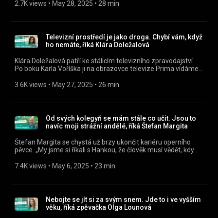
Alex a host. Umělecký směr prý nabíral už v dětství. „Už
2.7K views
 • 
May 28, 2025
 • 
28 min
odmalička jsem cítil potřebu sdělovat příběhy, protože mi
přišlo, že v naší společnosti je trend, že se nějaké věci cítí, ale
neříkají se ostatním. Ti lidé pak zatrpknou, nechají si ty emoce
pro sebe, a pak se to může vyvinout v nějakou nemoc nebo
Televizní prostředí je jako droga. Chybí vám, když
těžkou událost. Jsou z toho taky deprese a podobně.“
ho nemáte, říká Klára Doležalová
Klára Doležalová patří ke stálicím televizního zpravodajství.
Po boku Karla Voříška ji na obrazovce televize Prima vídáme
už 12 let. Moderátorské zkušenosti však nabírala i v pořadu O
poklad Anežky České. Poslouchejte Alex a host jako podcast v
3.6K views
 • 
May 27, 2025
 • 
26 min
mobilní aplikaci mujRozhlas
https://rozhl.as/mujRozhlasAplikace • Alex a host na
mujRozhlas.cz https://www.mujrozhlas.cz/alex-host »
Sledujte nás na Facebooku:
Od svých kolegyň se mám stále co učit. Jsou to
https://www.facebook.com/crostrednicechy
navíc moji strážní andělé, říká Štefan Margita
Štefan Margita se chystá už brzy ukončit kariéru operního
pěvce. „My jsme si říkali s Hankou, že člověk musí vědět, kdy
má odejít. Hanka mi tehdy říkala – myslíš, že budeme mít tu
sílu? A já jí řekl, že určitě. Rozhodl jsem se tedy, že udělám
7.4K views
 • 
May 6, 2025
 • 
23 min
poslední operní premiéru, a sice v Národním divadle.“
Poslouchejte Alex a host jako podcast v mobilní aplikaci
mujRozhlas https://rozhl.as/mujRozhlasAplikace • Alex a
host na mujRozhlas.cz https://www.mujrozhlas.cz/alex-host
Nebojte se jít si za svým snem. Jde to i ve vyšším
» Sledujte nás na Facebooku:
věku, říká zpěvačka Olga Lounová
https://www.facebook.com/crostrednicechy