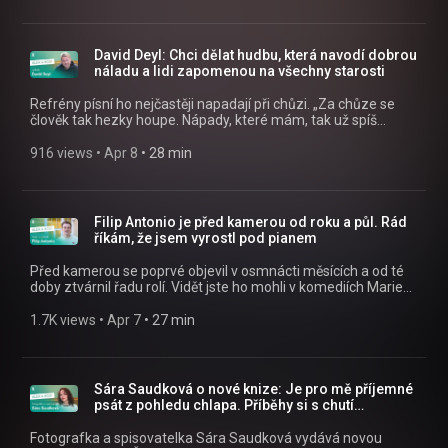
chystá v pražském Fóru Karlín 24. června, na který připadá i
den jejích narozenin. „Bude jiný, co se týká skladby hostů. V
duetu se mnou zazpívá Pepa Vojtek z kapely Kabát. Hráli
jsme spolu v muzikálech, tak tam dáme nějakou písničku,“
David Deyl: Chci dělat hudbu, která navodí dobrou
odtajňuje zpěvačka. » Poslouchejte Alex a host jako podcast v
náladu a lidi zapomenou na všechny starosti
mobilní aplikaci mujRozhlas
https://rozhl.as/mujRozhlasAplikace • Alex a host na
Refrény písní ho nejčastěji napadají při chůzi. „Za chůze se
mujRozhlas.cz https://www.mujrozhlas.cz/alex-host »
člověk tak hezky houpe. Nápady, které mám, tak už spíš
Sledujte nás na Facebooku:
vylepšuju a dopisuju. Inspirativní je to z Brandýsa do
https://www.facebook.com/crostrednicechy
Čelákovic, ale taky rád chodím v lese.“ » Poslouchejte Alex a
916 views
 • 
Apr 8
 • 
28 min
host jako podcast v mobilní aplikaci mujRozhlas
https://rozhl.as/mujRozhlasAplikace • Alex a host na
mujRozhlas.cz https://www.mujrozhlas.cz/alex-host »
Sledujte nás na Facebooku:
Filip Antonio je před kamerou od roku a půl. Rád
https://www.facebook.com/crostrednicechy
říkám, že jsem vyrostl pod pianem
Před kamerou se poprvé objevil v osmnácti měsících a od té
doby ztvárnil řadu rolí. Vidět jste ho mohli v komediích Marie
Poledňákové Líbáš jako Bůh nebo Líbáš jako ďábel. V hlavní
roli teď exceluje v muzikálu Snowboarďáci podle kultovní
1.7K views
 • 
Apr 7
 • 
27 min
filmové komedie Karla Janáka. Filip Antonio pochází z
umělecké rodiny, jeho maminkou je operetní pěvkyně a
herečka Dita Hořínková. „Rád říkám, že jsem vyrostl pod
pianem. Maminka doma učila svoje žáky, tak jsem poslouchal.
Sára Saudková o nové knize: Je pro mě příjemné
Hudba mě doprovází úplně odmalinka, proto jsem k ní asi
psát z pohledu chlapa. Příběhy si s chutí
začal inklinovat.“ » Poslouchejte Alex a host jako podcast v
vymýšlím
mobilní aplikaci mujRozhlas
Fotografka a spisovatelka Sára Saudková vydává novou
https://rozhl.as/mujRozhlasAplikace • Alex a host na