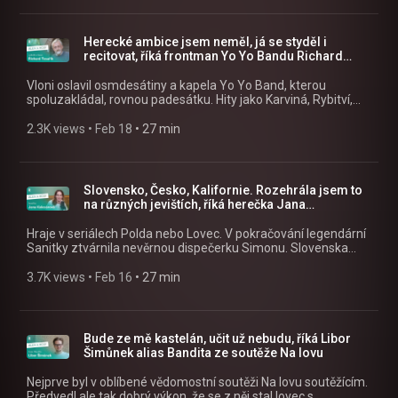
https://www.facebook.com/crostrednicechy
aplikaci mujRozhlas https://rozhl.as/mujRozhlasAplikace •
Alex a host na mujRozhlas.cz
https://www.mujrozhlas.cz/alex-host » Sledujte nás na
Herecké ambice jsem neměl, já se styděl i
Facebooku: https://www.facebook.com/crostrednicechy
recitovat, říká frontman Yo Yo Bandu Richard
Tesařík
Vloni oslavil osmdesátiny a kapela Yo Yo Band, kterou
spoluzakládal, rovnou padesátku. Hity jako Karviná, Rybitví,
Jedem do Afriky či Kladno dál dělá radost fanouškům. „Rybitví
musíme zahrát vždycky, teprve potom můžeme slézt z pódia.
2.3K views
 • 
Feb 18
 • 
27 min
Ale jsem za to rád. Kdo to má,“ říká s úsměvem Richard
Tesařík. Oslavy po zdravotních problémech dohání letos. »
Poslouchejte Alex a host jako podcast v mobilní aplikaci
mujRozhlas https://rozhl.as/mujRozhlasAplikace • Alex a
Slovensko, Česko, Kalifornie. Rozehrála jsem to
host na mujRozhlas.cz https://www.mujrozhlas.cz/alex-host
na různých jevištích, říká herečka Jana
» Sledujte nás na Facebooku:
Kolesárová
https://www.facebook.com/crostrednicechy
Hraje v seriálech Polda nebo Lovec. V pokračování legendární
Sanitky ztvárnila nevěrnou dispečerku Simonu. Slovenska
herečka Jana Kolesárová je hojně obsazovaná v Česku.
Rodinný život však žije v Americe, kde začala psát i texty. Svůj
3.7K views
 • 
Feb 16
 • 
27 min
život dělí mezi Slovensko, Česko a Kalifornii. Herectví
vystudovala na Slovensku a hrála i ve slovenském Národním
divadle. Pak ale zamířila do Spojených států amerických.
„Rozehrála jsem to na různých jevištích. Potom se osud nějak
Bude ze mě kastelán, učit už nebudu, říká Libor
otočil a moje cesty vedly jinak.“ » Poslouchejte Alex a host
Šimůnek alias Bandita ze soutěže Na lovu
jako podcast v mobilní aplikaci mujRozhlas
https://rozhl.as/mujRozhlasAplikace • Alex a host na
Nejprve byl v oblíbené vědomostní soutěži Na lovu soutěžícím.
mujRozhlas.cz https://www.mujrozhlas.cz/alex-host »
Předvedl ale tak dobrý výkon, že se z něj stal lovec s