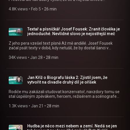
Sledujte nás na Facebooku:
přezdívkou Bandita. „Od emocí jsem se musel oprostit,“ říká
https://www.facebook.com/crostrednicechy
Libor Šimůnek, kterého čeká i nové zaměstnání. »
4.8K views
 • 
Feb 5
 • 
26 min
Poslouchejte Alex a host jako podcast v mobilní aplikaci
mujRozhlas https://rozhl.as/mujRozhlasAplikace • Alex a
host na mujRozhlas.cz https://www.mujrozhlas.cz/alex-host
» Sledujte nás na Facebooku:
Textař a písničkář Josef Fousek: Zranit člověka je
https://www.facebook.com/crostrednicechy
jednoduché. Nevlídné slovo je nejostřejší meč
Z jeho pera vzešel text písně Až mě andělé. Josef Fousek
začal psát texty v době, kdy netušil, že by dostal šanci v
divadle Semafor. Jedna z prvních písní, se kterou vystoupil,
byla Píseň o volovi. „Když jsem poprvé přijel do Semaforu, tak
34K views
 • 
Jan 28
 • 
28 min
to byl neúspěch jako hrom. Byl jsem nervózní, chtěl jsem
odejít, ale pak se to rozjelo. Pokaždé jsem tam šel s velkou
trémou.“ » Poslouchejte Alex a host jako podcast v mobilní
aplikaci mujRozhlas https://rozhl.as/mujRozhlasAplikace •
Jan Kříž o Biografu láska 2: Zjistil jsem, že
Alex a host na mujRozhlas.cz
vytvořit na divadle druhý díl je oříšek
https://www.mujrozhlas.cz/alex-host » Sledujte nás na
Facebooku: https://www.facebook.com/crostrednicechy
Rodiče mu zakázali studovat konzervatoř, navzdory tomu se
stal úspěšným zpěvákem, hercem, režisérem a scénografem.
Chystá pokračování muzikálu Biograf láska a bezmála deset
let je členem uskupení 4 Tenoři. » Poslouchejte Alex a host
1.3K views
 • 
Jan 21
 • 
28 min
jako podcast v mobilní aplikaci mujRozhlas
https://rozhl.as/mujRozhlasAplikace • Alex a host na
mujRozhlas.cz https://www.mujrozhlas.cz/alex-host »
Sledujte nás na Facebooku:
Hudba je něco mezi nebem a zemí. Nedá se jen
https://www.facebook.com/crostrednicechy