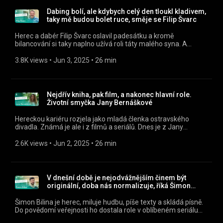
byli mladí a nadšení. Teď už to musíme hrát s větším
odstupem vzhledem k tomu, o čem představení je. Některé
Dabing bolí, ale kdybych celý den tloukl kladivem,
věci už by v dnešní době a našem věku byly trapný."
taky mě budou bolet ruce, směje se Filip Švarc
Poslouchejte Alex a host jako podcast v mobilní aplikaci
mujRozhlas https://rozhl.as/mujRozhlasAplikace • Alex a
Herec a dabér Filip Švarc oslavil padesátku a kromě
host na mujRozhlas.cz https://www.mujrozhlas.cz/alex-host
bilancování si taky naplno užívá roli táty malého syna. A
» Sledujte nás na Facebooku:
přiznává, že s věkem se mění také jeho priority. „Neříkám, že
https://www.facebook.com/crostrednicechy
mě ta padesátka semlela, ale zasáhla mě. Začnete zvažovat,
3.8K views
 • 
Jun 3, 2025
 • 
26 min
co stojí za vaši energii a co už ne,“ říká Filip Švarc, který k nám
z filmového plátna promlouvá jako Marty v animovaném
filmu Madagaskar, je hlasem SuperStar a také českým
představitelem Ashtona Kutchera. Poslouchejte Alex a host
Nejdřív kniha, pak film, a nakonec hlavní role.
jako podcast v mobilní aplikaci mujRozhlas
Životní smyčka Jany Bernáškové
https://rozhl.as/mujRozhlasAplikace • Alex a host na
mujRozhlas.cz https://www.mujrozhlas.cz/alex-host »
Hereckou kariéru rozjela jako mladá členka ostravského
Sledujte nás na Facebooku:
divadla. Známá je ale i z filmů a seriálů. Dnes je z Jany
https://www.facebook.com/crostrednicechy
Bernáškové také uznávaná spisovatelka se čtyřmi bestsellery
na kontě. Poslouchejte Alex a host jako podcast v mobilní
2.6K views
 • 
Jun 2, 2025
 • 
26 min
aplikaci mujRozhlas https://rozhl.as/mujRozhlasAplikace •
Alex a host na mujRozhlas.cz
https://www.mujrozhlas.cz/alex-host » Sledujte nás na
Facebooku: https://www.facebook.com/crostrednicechy
V dnešní době je nejodvážnějším činem být
originální, doba nás normalizuje, říká Šimon
Bilina
Šimon Bilina je herec, miluje hudbu, píše texty a skládá písně.
Do povědomí veřejnosti ho dostala role v oblíbeném seriálu
Zoo. „Jak dlouho budu ještě točit, ví bůh,“ směje se v pořadu