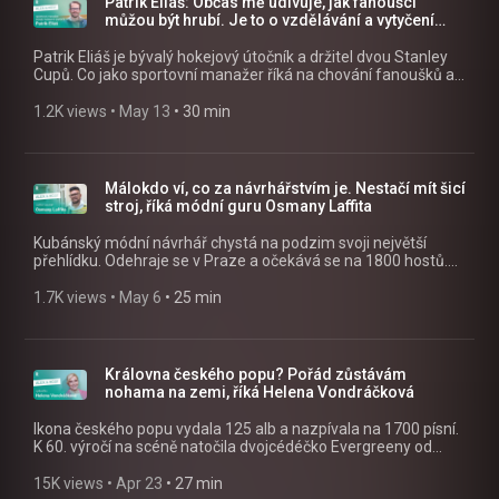
Patrik Eliáš: Občas mě udivuje, jak fanoušci
Sledujte nás na Facebooku:
můžou být hrubí. Je to o vzdělávání a vytyčení
https://www.facebook.com/crostrednicechy
hranic
Patrik Eliáš je bývalý hokejový útočník a držitel dvou Stanley
Cupů. Co jako sportovní manažer říká na chování fanoušků a
jak hodnotí naše šance na mistrovství světa? V pátek startuje
Mistrovství světa v ledním hokeji 2026. Od hráčů ze zámoří
1.2K views
 • 
May 13
 • 
30 min
přišlo hodně omluvenek. „Sezona byla našlapaná. Byla
olympiáda, takže kluky z NHL chápu. Jet na dvě velké akce za
rok je obtížné nejen fyzicky, ale i z hlediska osobního života,“
vysvětluje Patrik Eliáš letošní absence některých hvězd. »
Málokdo ví, co za návrhářstvím je. Nestačí mít šicí
Poslouchejte Alex a host jako podcast v mobilní aplikaci
stroj, říká módní guru Osmany Laffita
mujRozhlas https://rozhl.as/mujRozhlasAplikace • Alex a
host na mujRozhlas.cz https://www.mujrozhlas.cz/alex-host
Kubánský módní návrhář chystá na podzim svoji největší
» Sledujte nás na Facebooku:
přehlídku. Odehraje se v Praze a očekává se na 1800 hostů.
https://www.facebook.com/crostrednicechy
Polovina lístků je už prodaná. „Dřív jsem nikdy neměl lístky v
prodeji, to bylo jen na pozvánky.“ Své kolekce v minulosti
1.7K views
 • 
May 6
 • 
25 min
předvedl v New Yorku, Paříži nebo Miami. » Poslouchejte Alex
a host jako podcast v mobilní aplikaci mujRozhlas
https://rozhl.as/mujRozhlasAplikace • Alex a host na
mujRozhlas.cz https://www.mujrozhlas.cz/alex-host »
Královna českého popu? Pořád zůstávám
Sledujte nás na Facebooku:
nohama na zemi, říká Helena Vondráčková
https://www.facebook.com/crostrednicechy
Ikona českého popu vydala 125 alb a nazpívala na 1700 písní.
K 60. výročí na scéně natočila dvojcédéčko Evergreeny od
interpretů, kteří ji ovlivnili a které obdivovala. Letos
odstartovala turné s názvem Helena Forever. Velký koncert
15K views
 • 
Apr 23
 • 
27 min