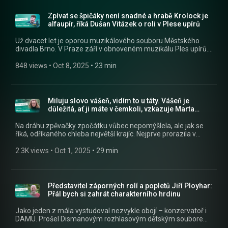
Sledujte nás na Facebooku:
» Sledujte nás na Facebooku:
https://www.facebook.com/crostrednicechy
https://www.facebook.com/crostrednicechy
Zpívat se špičáky není snadné a hrabě Krolock je
alfaupír, říká Dušan Vitázek o roli v Plese upírů
Už dvacet let je oporou muzikálového souboru Městského
divadla Brno. V Praze září v obnoveném muzikálu Ples upírů.
Na premiéře předvedl strhující výkon. » Poslouchejte Alex a
host jako podcast v mobilní aplikaci mujRozhlas
848 views
 • 
Oct 8, 2025
 • 
23 min
https://rozhl.as/mujRozhlasAplikace • Alex a host na
mujRozhlas.cz https://www.mujrozhlas.cz/alex-host »
Sledujte nás na Facebooku:
https://www.facebook.com/crostrednicechy
Miluju slovo vášeň, vidím to u táty. Vášeň je
důležitá, ať ji máte v čemkoli, vzkazuje Marta
Jandová
Na dráhu zpěvačky zpočátku vůbec nepomýšlela, ale jak se
říká, odříkaného chleba největší krajíc. Nejprve prorazila v
Německu s kapelou Die Happy, pak také u nás. S oběma
kapelami plánuje turné. » Poslouchejte Alex a host jako
2.3K views
 • 
Oct 1, 2025
 • 
29 min
podcast v mobilní aplikaci mujRozhlas
https://rozhl.as/mujRozhlasAplikace • Alex a host na
mujRozhlas.cz https://www.mujrozhlas.cz/alex-host »
Sledujte nás na Facebooku:
Představitel záporných rolí a popletů Jiří Ployhar:
https://www.facebook.com/crostrednicechy
Přál bych si zahrát charakterního hrdinu
Jako jeden z mála vystudoval nezvykle obojí – konzervatoř i
DAMU. Prošel Dismanovým rozhlasovým dětským souborem.
„Tam to úplně všechno začalo,“ říká v pořadu Alex a host. »