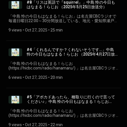
す。 #CBCラジオ #中島怜 #きょうもはなまる
#8⁠⁠「リスは英語で『squirrel』」中島 怜の今日も
はなまる！らじお⁠⁠ （2025年5月25日放送分）
「⁠⁠中島 怜の今日もはなまる！らじお⁠⁠」は名古屋CBCラジオで
毎週日曜日22:00～30分間放送している、地元・愛知県瀬戸市
出身のシンガーソングライター「中島 怜」のラジオ番組で
す。聴いている皆さんが、月曜日からも元気で過ごせるよう
9 views
 • 
Oct 27, 2025
 • 
25 min
に、「はなまる」をあげちゃいます♪ 今回は第八回2025年5月
25日放送分を配信。 ※podcastでは楽曲はカットしていま
す。 #CBCラジオ #中島怜 #きょうもはなまる
#4「くれるんですか？くれないそうです…」中島
怜の今日もはなまる！らじお⁠⁠ （2025年4月27日放
送分）
「⁠⁠中島 怜の今日もはなまる！らじお
(https://hicbc.com/radio/hanamaru/) ⁠⁠」は名古屋CBCラジオ
で毎週日曜日22:00～30分間放送している、地元・愛知県瀬戸
市出身のシンガーソングライター「中島 怜」のラジオ番組で
6 views
 • 
Oct 27, 2025
 • 
20 min
す。聴いている皆さんが、月曜日からも元気で過ごせるよう
に、「はなまる」をあげちゃいます♪ 今回は第四回2025年4月
27日放送分を配信。 ※podcastでは楽曲はカットしていま
す。 #CBCラジオ #中島怜 #きょうもはなまる
#5「アボカドあったら、種取りに行くので言って
ください♪」中島 怜の今日もはなまる！らじお⁠⁠
（2025年5月4日放送分）
「⁠⁠中島 怜の今日もはなまる！らじお
(https://hicbc.com/radio/hanamaru/) ⁠⁠」は名古屋CBCラジオ
で毎週日曜日22:00～30分間放送している、地元・愛知県瀬戸
市出身のシンガーソングライター「中島 怜」のラジオ番組で
9 views
 • 
Oct 27, 2025
 • 
22 min