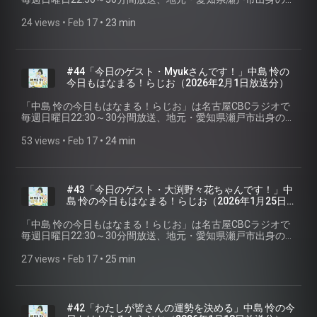
ンガーソングライター「中島 怜」のラジオ番組です。聴いて
いる皆さんが、月曜日からも元気で過ごせるように、「はな
24 views
 • 
Feb 17
 • 
23 min
まる」をあげちゃいます♪ 今回は第四十五回2026年2月8日放
送分を配信。 ※podcastでは楽曲はカットしています。 #CBC
ラジオ #中島怜 #きょうもはなまる
#44「今日のゲスト・Myukさんです！」中島 怜の
今日もはなまる！らじお⁠⁠（2026年2月1日放送分）
「⁠⁠中島 怜の今日もはなまる！らじお⁠⁠」は名古屋CBCラジオで
毎週日曜日22:30～30分間放送、地元・愛知県瀬戸市出身のシ
ンガーソングライター「中島 怜」のラジオ番組です。聴いて
いる皆さんが、月曜日からも元気で過ごせるように、「はな
53 views
 • 
Feb 17
 • 
24 min
まる」をあげちゃいます♪ 今回は第四十四回2026年2月1日放
送分を配信。 ※podcastでは楽曲はカットしています。 #CBC
ラジオ #中島怜 #きょうもはなまる
#43「今日のゲスト・大渕野々花ちゃんです！」中
島 怜の今日もはなまる！らじお⁠⁠（2026年1月25日
放送分）
「⁠⁠中島 怜の今日もはなまる！らじお⁠⁠」は名古屋CBCラジオで
毎週日曜日22:30～30分間放送、地元・愛知県瀬戸市出身のシ
ンガーソングライター「中島 怜」のラジオ番組です。聴いて
いる皆さんが、月曜日からも元気で過ごせるように、「はな
27 views
 • 
Feb 17
 • 
25 min
まる」をあげちゃいます♪ 今回は第四十三回2026年1月25日放
送分を配信。 ※podcastでは楽曲はカットしています。 #CBC
ラジオ #中島怜 #きょうもはなまる
#42「わたしが皆さんの運勢を決める」中島 怜の今