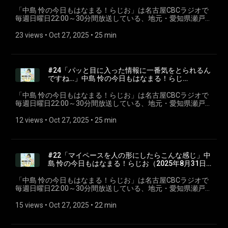
「⁠⁠中島 怜の今日もはなまる！らじお⁠⁠」は名古屋CBCラジオで
毎週日曜日22:00～30分間放送している、地元・愛知県瀬戸市
出身のシンガーソングライター「中島 怜」のラジオ番組で
す。聴いている皆さんが、月曜日からも元気で過ごせるよう
23 views
 • 
Oct 27, 2025
 • 
25 min
に、「はなまる」をあげちゃいます♪ 今回は第二十五回2025
年10月1日放送分を配信。 ※podcastでは楽曲はカットしてい
ます。 #CBCラジオ #中島怜 #きょうもはなまる
#24「パッと目に入った情報に一番気をとられるん
ですね…」中島 怜の今日もはなまる！らじ
お⁠⁠（2025年9月14日放送分）
「⁠⁠中島 怜の今日もはなまる！らじお⁠⁠」は名古屋CBCラジオで
毎週日曜日22:00～30分間放送している、地元・愛知県瀬戸市
出身のシンガーソングライター「中島 怜」のラジオ番組で
す。聴いている皆さんが、月曜日からも元気で過ごせるよう
12 views
 • 
Oct 27, 2025
 • 
25 min
に、「はなまる」をあげちゃいます♪ 今回は第二十四回2025
年9月14日放送分を配信。 ※podcastでは楽曲はカットしてい
ます。 #CBCラジオ #中島怜 #きょうもはなまる
#22「マイペースを人の形にしたらこんな感じ」中
島 怜の今日もはなまる！らじお⁠⁠（2025年8月31日
放送分）
「⁠⁠中島 怜の今日もはなまる！らじお⁠⁠」は名古屋CBCラジオで
毎週日曜日22:00～30分間放送している、地元・愛知県瀬戸市
出身のシンガーソングライター「中島 怜」のラジオ番組で
す。聴いている皆さんが、月曜日からも元気で過ごせるよう
15 views
 • 
Oct 27, 2025
 • 
22 min
に、「はなまる」をあげちゃいます♪ 今回は第二十二回2025
年8月31日放送分を配信。 ※podcastでは楽曲はカットしてい