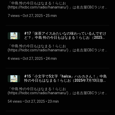
「⁠⁠中島 怜の今日もはなまる！らじお
(https://hicbc.com/radio/hanamaru/) ⁠⁠」は名古屋CBCラジオ
で毎週日曜日22:00～30分間放送している、地元・愛知県瀬戸
市出身のシンガーソングライター「中島 怜」のラジオ番組で
7 views
 • 
Oct 27, 2025
 • 
25 min
す。聴いている皆さんが、月曜日からも元気で過ごせるよう
に、「はなまる」をあげちゃいます♪ 今回は第十六回2025年7
月20日放送分を配信。 ※podcastでは楽曲はカットしていま
す。 #CBCラジオ #中島怜 #きょうもはなまる
#17「抹茶アイスみたいなの味わっているんですけ
ど？」中島 怜の今日もはなまる！らじお⁠⁠ （2025年
7月27日放送分）
「⁠⁠中島 怜の今日もはなまる！らじお
(https://hicbc.com/radio/hanamaru/) ⁠⁠」は名古屋CBCラジオ
で毎週日曜日22:00～30分間放送している、地元・愛知県瀬戸
市出身のシンガーソングライター「中島 怜」のラジオ番組で
4 views
 • 
Oct 27, 2025
 • 
24 min
す。聴いている皆さんが、月曜日からも元気で過ごせるよう
に、「はなまる」をあげちゃいます♪ 今回は第十七回2025年7
月27日放送分を配信。 ※podcastでは楽曲はカットしていま
す。 #CBCラジオ #中島怜 #きょうもはなまる
#15「小文字で5文字『halca』ハルカさん！」中島
怜の今日もはなまる！らじお⁠⁠（2025年7月13日放送
分）
「⁠⁠中島 怜の今日もはなまる！らじお
(https://hicbc.com/radio/hanamaru/) ⁠⁠」は名古屋CBCラジオ
で毎週日曜日22:00～30分間放送している、地元・愛知県瀬戸
市出身のシンガーソングライター「中島 怜」のラジオ番組で
54 views
 • 
Oct 27, 2025
 • 
23 min
す。聴いている皆さんが、月曜日からも元気で過ごせるよう
に、「はなまる」をあげちゃいます♪ 今回は第十五回2025年7
月13日放送分を配信。 ※podcastでは楽曲はカットしていま