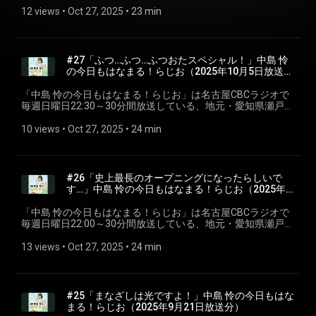
す。聴いている皆さんが、月曜日からも元気で過ごせるよう
12 views
 • 
Oct 27, 2025
 • 
23 min
に、「はなまる」をあげちゃいます♪ 今回は第二十八回2025
年10月12日放送分を配信。 ※podcastでは楽曲はカットして
います。 #CBCラジオ #中島怜 #きょうもはなまる
#27「ふつ…ふつ…ふつおたスペシャル！」中島 怜
の今日もはなまる！らじお⁠⁠（2025年10月5日放送
分）
「⁠⁠中島 怜の今日もはなまる！らじお⁠⁠」は名古屋CBCラジオで
毎週日曜日22:30～30分間放送している、地元・愛知県瀬戸市
出身のシンガーソングライター「中島 怜」のラジオ番組で
す。聴いている皆さんが、月曜日からも元気で過ごせるよう
10 views
 • 
Oct 27, 2025
 • 
24 min
に、「はなまる」をあげちゃいます♪ 今回は第二十七回2025
年10月5日放送分を配信。 ※podcastでは楽曲はカットしてい
ます。 #CBCラジオ #中島怜 #きょうもはなまる
#26「史上最長のオープニングになったらしいで
す…」中島 怜の今日もはなまる！らじお⁠⁠（2025年9
月28日放送分）
「⁠⁠中島 怜の今日もはなまる！らじお⁠⁠」は名古屋CBCラジオで
毎週日曜日22:00～30分間放送している、地元・愛知県瀬戸市
出身のシンガーソングライター「中島 怜」のラジオ番組で
す。聴いている皆さんが、月曜日からも元気で過ごせるよう
13 views
 • 
Oct 27, 2025
 • 
24 min
に、「はなまる」をあげちゃいます♪ 今回は第二十六回2025
年9月28日放送分を配信。 ※podcastでは楽曲はカットしてい
ます。 #CBCラジオ #中島怜 #きょうもはなまる
#25「まなざしは光ですよ！」中島 怜の今日もはな
まる！らじお⁠⁠（2025年9月21日放送分）