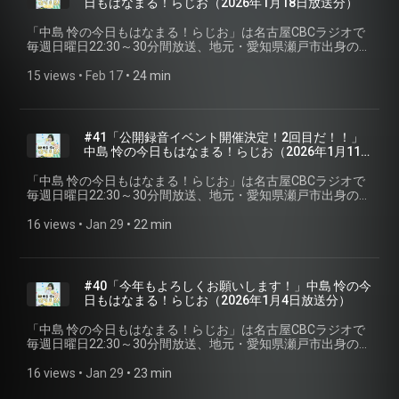
日もはなまる！らじお⁠⁠（2026年1月18日放送分）
「⁠⁠中島 怜の今日もはなまる！らじお⁠⁠」は名古屋CBCラジオで
毎週日曜日22:30～30分間放送、地元・愛知県瀬戸市出身のシ
ンガーソングライター「中島 怜」のラジオ番組です。聴いて
いる皆さんが、月曜日からも元気で過ごせるように、「はな
15 views
 • 
Feb 17
 • 
24 min
まる」をあげちゃいます♪ 今回は第四十二回2026年1月18日放
送分を配信。 ※podcastでは楽曲はカットしています。
#41「公開録音イベント開催決定！2回目だ！！」
中島 怜の今日もはなまる！らじお⁠⁠（2026年1月11
日放送分）
「⁠⁠中島 怜の今日もはなまる！らじお⁠⁠」は名古屋CBCラジオで
毎週日曜日22:30～30分間放送、地元・愛知県瀬戸市出身のシ
ンガーソングライター「中島 怜」のラジオ番組です。聴いて
いる皆さんが、月曜日からも元気で過ごせるように、「はな
16 views
 • 
Jan 29
 • 
22 min
まる」をあげちゃいます♪ 今回は第四十一回2026年1月11日放
送分を配信。 ※podcastでは楽曲はカットしています。 #CBC
ラジオ #中島怜 #きょうもはなまる
#40「今年もよろしくお願いします！」中島 怜の今
日もはなまる！らじお⁠⁠（2026年1月4日放送分）
「⁠⁠中島 怜の今日もはなまる！らじお⁠⁠」は名古屋CBCラジオで
毎週日曜日22:30～30分間放送、地元・愛知県瀬戸市出身のシ
ンガーソングライター「中島 怜」のラジオ番組です。聴いて
いる皆さんが、月曜日からも元気で過ごせるように、「はな
16 views
 • 
Jan 29
 • 
23 min
まる」をあげちゃいます♪ 今回は第四十回2026年1月4日放送