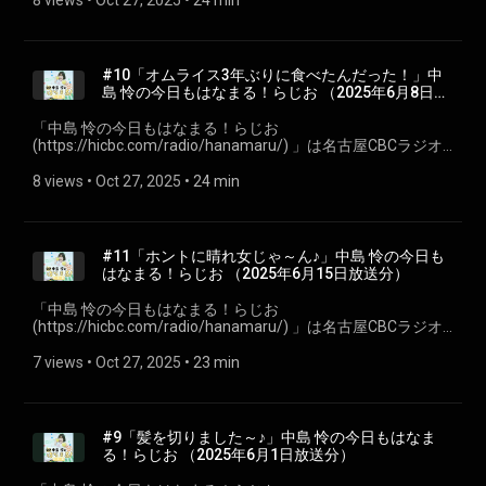
8 views
 • 
Oct 27, 2025
 • 
24 min
す。聴いている皆さんが、月曜日からも元気で過ごせるよう
に、「はなまる」をあげちゃいます♪ 今回は第十二回2025年6
月22日放送分を配信。 ※podcastでは楽曲はカットしていま
す。 #CBCラジオ #中島怜 #きょうもはなまる
#10「オムライス3年ぶりに食べたんだった！」中
島 怜の今日もはなまる！らじお⁠⁠ （2025年6月8日放
送分）
「⁠⁠中島 怜の今日もはなまる！らじお
(https://hicbc.com/radio/hanamaru/) ⁠⁠」は名古屋CBCラジオ
で毎週日曜日22:00～30分間放送している、地元・愛知県瀬戸
市出身のシンガーソングライター「中島 怜」のラジオ番組で
8 views
 • 
Oct 27, 2025
 • 
24 min
す。聴いている皆さんが、月曜日からも元気で過ごせるよう
に、「はなまる」をあげちゃいます♪ 今回は第十回2025年6月
8日放送分を配信。 ※podcastでは楽曲はカットしています。
#CBCラジオ #中島怜 #きょうもはなまる
#11「ホントに晴れ女じゃ～ん♪」中島 怜の今日も
はなまる！らじお⁠⁠ （2025年6月15日放送分）
「⁠⁠中島 怜の今日もはなまる！らじお
(https://hicbc.com/radio/hanamaru/) ⁠⁠」は名古屋CBCラジオ
で毎週日曜日22:00～30分間放送している、地元・愛知県瀬戸
市出身のシンガーソングライター「中島 怜」のラジオ番組で
7 views
 • 
Oct 27, 2025
 • 
23 min
す。聴いている皆さんが、月曜日からも元気で過ごせるよう
に、「はなまる」をあげちゃいます♪ 今回は第十一回2025年6
月15日放送分を配信。 ※podcastでは楽曲はカットしていま
す。 #CBCラジオ #中島怜 #きょうもはなまる
#9「髪を切りました～♪」中島 怜の今日もはなま
る！らじお⁠⁠ （2025年6月1日放送分）