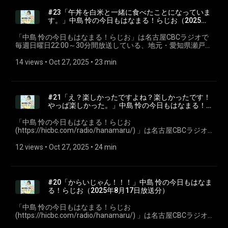
ます。 #CBCラジオ #中島怜 #きょうもはなまる
#23「午丼を白米と一緒に食べたことになっていま
す。」中島 怜の今日もはなまる！らじお⁠⁠（2025年9
月7日放送分）
「⁠⁠中島 怜の今日もはなまる！らじお⁠⁠」は名古屋CBCラジオで
毎週日曜日22:00～30分間放送している、地元・愛知県瀬戸市
出身のシンガーソングライター「中島 怜」のラジオ番組で
す。聴いている皆さんが、月曜日からも元気で過ごせるよう
14 views
 • 
Oct 27, 2025
 • 
23 min
に、「はなまる」をあげちゃいます♪ 今回は第二十三回2025
年9月7日放送分を配信。 ※podcastでは楽曲はカットしてい
ます。 #CBCラジオ #中島怜 #きょうもはなまる
#21「え？楽しかったですよね？楽しかったです！
やっぱ楽しかった。」中島 怜の今日もはなまる！
らじお⁠⁠（2025年8月24日放送分）
「⁠⁠中島 怜の今日もはなまる！らじお
(https://hicbc.com/radio/hanamaru/) ⁠⁠」は名古屋CBCラジオ
で毎週日曜日22:00～30分間放送している、地元・愛知県瀬戸
市出身のシンガーソングライター「中島 怜」のラジオ番組で
12 views
 • 
Oct 27, 2025
 • 
24 min
す。聴いている皆さんが、月曜日からも元気で過ごせるよう
に、「はなまる」をあげちゃいます♪ 今回は第二十一回2025
年8月24日放送分を配信。 ※podcastでは楽曲はカットしてい
ます。 #CBCラジオ #中島怜 #きょうもはなまる
#20「からいじゃん！！！」中島 怜の今日もはなま
る！らじお⁠⁠（2025年8月17日放送分）
「⁠⁠中島 怜の今日もはなまる！らじお
(https://hicbc.com/radio/hanamaru/) ⁠⁠」は名古屋CBCラジオ
で毎週日曜日22:00～30分間放送している、地元・愛知県瀬戸