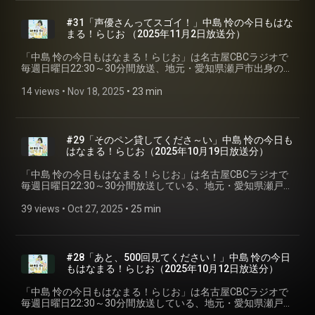
ラジオ #中島怜 #きょうもはなまる
#31「声優さんってスゴイ！」中島 怜の今日もはな
まる！らじお⁠⁠ （2025年11月2日放送分）
「⁠⁠中島 怜の今日もはなまる！らじお⁠⁠」は名古屋CBCラジオで
毎週日曜日22:30～30分間放送、地元・愛知県瀬戸市出身のシ
ンガーソングライター「中島 怜」のラジオ番組です。聴いて
いる皆さんが、月曜日からも元気で過ごせるように、「はな
14 views
 • 
Nov 18, 2025
 • 
23 min
まる」をあげちゃいます♪ 今回は第三十一回2025年11月2日放
送分を配信。 ※podcastでは楽曲はカットしています。 #CBC
ラジオ #中島怜 #きょうもはなまる
#29「そのペン貸してくださ～い」中島 怜の今日も
はなまる！らじお⁠⁠（2025年10月19日放送分）
「⁠⁠中島 怜の今日もはなまる！らじお⁠⁠」は名古屋CBCラジオで
毎週日曜日22:30～30分間放送している、地元・愛知県瀬戸市
出身のシンガーソングライター「中島 怜」のラジオ番組で
す。聴いている皆さんが、月曜日からも元気で過ごせるよう
39 views
 • 
Oct 27, 2025
 • 
25 min
に、「はなまる」をあげちゃいます♪ 今回は第二十九回2025
年10月19日放送分を配信。 ※podcastでは楽曲はカットして
います。 #CBCラジオ #中島怜 #きょうもはなまる
#28「あと、500回見てください！」中島 怜の今日
もはなまる！らじお⁠⁠（2025年10月12日放送分）
「⁠⁠中島 怜の今日もはなまる！らじお⁠⁠」は名古屋CBCラジオで
毎週日曜日22:30～30分間放送している、地元・愛知県瀬戸市
出身のシンガーソングライター「中島 怜」のラジオ番組で