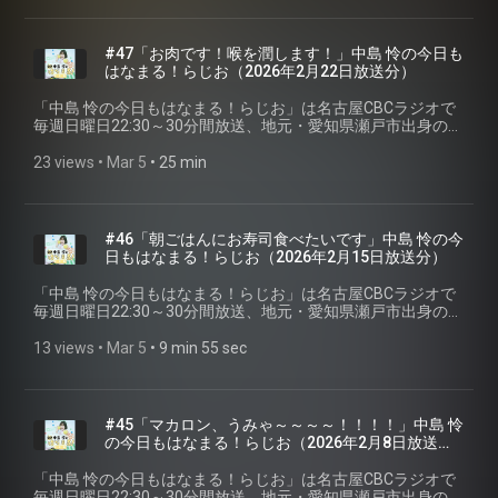
送分を配信。 ※podcastでは楽曲はカットしています。 #CBC
ラジオ #中島怜 #きょうもはなまる
#47「お肉です！喉を潤します！」中島 怜の今日も
はなまる！らじお⁠⁠（2026年2月22日放送分）
「⁠⁠中島 怜の今日もはなまる！らじお⁠⁠」は名古屋CBCラジオで
毎週日曜日22:30～30分間放送、地元・愛知県瀬戸市出身のシ
ンガーソングライター「中島 怜」のラジオ番組です。聴いて
いる皆さんが、月曜日からも元気で過ごせるように、「はな
23 views
 • 
Mar 5
 • 
25 min
まる」をあげちゃいます♪ 今回は第四十七回2026年2月22日放
送分を配信。 ※podcastでは楽曲はカットしています。 #CBC
ラジオ #中島怜 #きょうもはなまる
#46「朝ごはんにお寿司食べたいです」中島 怜の今
日もはなまる！らじお⁠⁠（2026年2月15日放送分）
「⁠⁠中島 怜の今日もはなまる！らじお⁠⁠」は名古屋CBCラジオで
毎週日曜日22:30～30分間放送、地元・愛知県瀬戸市出身のシ
ンガーソングライター「中島 怜」のラジオ番組です。聴いて
いる皆さんが、月曜日からも元気で過ごせるように、「はな
13 views
 • 
Mar 5
 • 
9 min 55 sec
まる」をあげちゃいます♪ 今回は第四十六回2026年2月15日放
送分を配信。 ※podcastでは楽曲はカットしています。 #CBC
ラジオ #中島怜 #きょうもはなまる
#45「マカロン、うみゃ～～～～！！！！」中島 怜
の今日もはなまる！らじお⁠⁠（2026年2月8日放送
分）
「⁠⁠中島 怜の今日もはなまる！らじお⁠⁠」は名古屋CBCラジオで
毎週日曜日22:30～30分間放送、地元・愛知県瀬戸市出身のシ