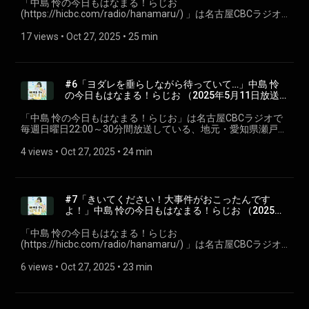
「⁠⁠中島 怜の今日もはなまる！らじお⁠⁠
(https://hicbc.com/radio/hanamaru/) 」は名古屋CBCラジオ
で毎週日曜日22:00～30分間放送している、地元・愛知県瀬戸
市出身のシンガーソングライター「中島 怜」のラジオ番組で
17 views
 • 
Oct 27, 2025
 • 
25 min
す。聴いている皆さんが、月曜日からも元気で過ごせるよう
に、「はなまる」をあげちゃいます♪ 今回は第九回2025年6月
1日放送分を配信。 ※podcastでは楽曲はカットしています。
#CBCラジオ #中島怜 #きょうもはなまる
#6「ヨダレを垂らしながら待っていて…」中島 怜
の今日もはなまる！らじお⁠⁠ （2025年5月11日放送
分）
「⁠⁠中島 怜の今日もはなまる！らじお⁠⁠」は名古屋CBCラジオで
毎週日曜日22:00～30分間放送している、地元・愛知県瀬戸市
出身のシンガーソングライター「中島 怜」のラジオ番組で
す。聴いている皆さんが、月曜日からも元気で過ごせるよう
4 views
 • 
Oct 27, 2025
 • 
24 min
に、「はなまる」をあげちゃいます♪ 今回は第六回2025年5月
11日放送分を配信。 ※podcastでは楽曲はカットしていま
す。 #CBCラジオ #中島怜 #きょうもはなまる
#7「きいてください！大事件がおこったんです
よ！」中島 怜の今日もはなまる！らじお⁠⁠ （2025年
5月18日放送分）
「⁠⁠中島 怜の今日もはなまる！らじお
(https://hicbc.com/radio/hanamaru/) ⁠⁠」は名古屋CBCラジオ
で毎週日曜日22:00～30分間放送している、地元・愛知県瀬戸
市出身のシンガーソングライター「中島 怜」のラジオ番組で
6 views
 • 
Oct 27, 2025
 • 
23 min
す。聴いている皆さんが、月曜日からも元気で過ごせるよう
に、「はなまる」をあげちゃいます♪ 今回は第七回2025年5月
18日放送分を配信。 ※podcastでは楽曲はカットしていま