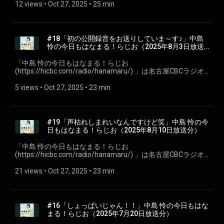
市出身のシンガーソングライター「中島 怜」のラジオ番組で
12 views
 • 
Oct 27, 2025
 • 
25 min
す。聴いている皆さんが、月曜日からも元気で過ごせるよう
に、「はなまる」をあげちゃいます♪ 今回は第二十回2025年8
月17日放送分を配信。 ※podcastでは楽曲はカットしていま
す。 #CBCラジオ #中島怜 #きょうもはなまる
#18「初の公開録音をお送りしていま～す♪」中島
怜の今日もはなまる！らじお⁠⁠（2025年8月3日放送
分）
「⁠⁠中島 怜の今日もはなまる！らじお
(https://hicbc.com/radio/hanamaru/) ⁠⁠」は名古屋CBCラジオ
で毎週日曜日22:00～30分間放送している、地元・愛知県瀬戸
市出身のシンガーソングライター「中島 怜」のラジオ番組で
5 views
 • 
Oct 27, 2025
 • 
23 min
す。聴いている皆さんが、月曜日からも元気で過ごせるよう
に、「はなまる」をあげちゃいます♪ 今回は第十八回2025年8
月3日放送分を配信。 ※podcastでは楽曲はカットしていま
す。 #CBCラジオ #中島怜 #きょうもはなまる
#19「声枯れしまれいなんですけど笑」中島 怜の今
日もはなまる！らじお⁠⁠（2025年8月10日放送分）
「⁠⁠中島 怜の今日もはなまる！らじお
(https://hicbc.com/radio/hanamaru/) ⁠⁠」は名古屋CBCラジオ
で毎週日曜日22:00～30分間放送している、地元・愛知県瀬戸
市出身のシンガーソングライター「中島 怜」のラジオ番組で
21 views
 • 
Oct 27, 2025
 • 
23 min
す。聴いている皆さんが、月曜日からも元気で過ごせるよう
に、「はなまる」をあげちゃいます♪ 今回は第十九回2025年8
月10日放送分を配信。 ※podcastでは楽曲はカットしていま
す。 #CBCラジオ #中島怜 #きょうもはなまる
#16「しょっぱいじゃん！！」中島 怜の今日もはな
まる！らじお⁠⁠（2025年7月20日放送分）