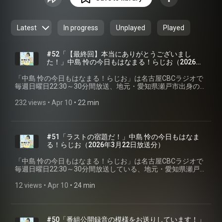
うに、「はなまる」をあげちゃいます♪
#CBCラジオ
#中島怜
#きょうもはなまる
※podcastでは楽曲はカットし
ています。
Latest
In progress
Unplayed
Played
#52「【最終回】本当にありがとうございまし
た！」中島 怜の今日もはなまる！らじお⁠⁠（2026年3
月29日放送分）
「⁠⁠中島 怜の今日もはなまる！らじお⁠⁠」は名古屋CBCラジオで
毎週日曜日22:30～30分間放送、地元・愛知県瀬戸市出身のシ
ンガーソングライター「中島 怜」のラジオ番組です。聴いて
いる皆さんが、月曜日からも元気で過ごせるように、「はな
232 views
 • 
Apr 10
 • 
22 min
まる」をあげちゃいます♪ 今回は最終回、第五十二回2026年3
月29日放送分を配信。 ※podcastでは楽曲はカットしていま
す。 #CBCラジオ #中島怜 #きょうもはなまる
#51「ラストの宿題だ！」中島 怜の今日もはなま
る！らじお⁠⁠（2026年3月22日放送分）
「⁠⁠中島 怜の今日もはなまる！らじお⁠⁠」は名古屋CBCラジオで
毎週日曜日22:30～30分間放送している、地元・愛知県瀬戸市
出身のシンガーソングライター「中島 怜」のラジオ番組で
す。聴いている皆さんが、月曜日からも元気で過ごせるよう
12 views
 • 
Apr 10
 • 
24 min
に、「はなまる」をあげちゃいます♪ 今回は第五十一回2026
年3月22日放送分を配信。 ※podcastでは楽曲はカットしてい
ます。 #CBCラジオ #中島怜 #きょうもはなまる
#50「番組公開録音の模様をお送りしています！」