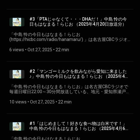
す。聴いている皆さんが、月曜日からも元気で過ごせるよう
に、「はなまる」をあげちゃいます♪ 今回は第五回2025年5月
4日放送分を配信。 ※podcastでは楽曲はカットしています。
#CBCラジオ #中島怜 #きょうもはなまる
#3「PTAじゃなくて・・・DHAだ！」中島 怜の今
日もはなまる！らじお⁠⁠ （2025年4月20日放送分）
「⁠⁠中島 怜の今日もはなまる！らじお
(https://hicbc.com/radio/hanamaru/) ⁠⁠」は名古屋CBCラジオ
で毎週日曜日22:00～30分間放送している、地元・愛知県瀬戸
市出身のシンガーソングライター「中島 怜」のラジオ番組で
6 views
 • 
Oct 27, 2025
 • 
22 min
す。聴いている皆さんが、月曜日からも元気で過ごせるよう
に、「はなまる」をあげちゃいます♪ 今回は第三回2025年4月
20日放送分を配信。 ※podcastでは楽曲はカットしていま
す。 #CBCラジオ #中島怜 #きょうもはなまる
#2「マンゴーミルクを飲みながら愛知に来ました
♪」中島 怜の今日もはなまる！らじお⁠⁠ （2025年4月
13日放送分）
「⁠⁠中島 怜の今日もはなまる！らじお⁠⁠」は名古屋CBCラジオで
毎週日曜日22:00～30分間放送している、地元・愛知県瀬戸市
出身のシンガーソングライター「中島 怜」のラジオ番組で
す。聴いている皆さんが、月曜日からも元気で過ごせるよう
10 views
 • 
Oct 27, 2025
 • 
22 min
に、「はなまる」をあげちゃいます♪ 今回は第二回2025年4月
13日放送分を配信。 ※podcastでは楽曲はカットしていま
す。 #CBCラジオ #中島怜 #きょうもはなまる
#1⁠⁠「はじめまして！好きな食べ物は白米です！」
中島 怜の今日もはなまる！らじお⁠⁠ （2025年4月6日
放送分）
「⁠中島 怜の今日もはなまる！らじお