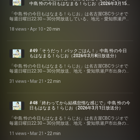
中島 怜の今日もはなまる！らじお⁠⁠（2026年3月15
日放送分）
「⁠⁠中島 怜の今日もはなまる！らじお⁠⁠」は名古屋CBCラジオで
毎週日曜日22:30～30分間放送している、地元・愛知県瀬戸市
出身のシンガーソングライター「中島 怜」のラジオ番組で
す。聴いている皆さんが、月曜日からも元気で過ごせるよう
18 views
 • 
Apr 10
 • 
20 min
に、「はなまる」をあげちゃいます♪ 今回は第五十回2026年3
月15日放送分を配信。 ※podcastでは楽曲はカットしていま
す。 #CBCラジオ #中島怜 #きょうもはなまる
#49「そうだっ！ パックごはん！」中島 怜の今日
もはなまる！らじお⁠⁠（2026年3月8日放送分）
「⁠⁠中島 怜の今日もはなまる！らじお⁠⁠」は名古屋CBCラジオで
毎週日曜日22:30～30分間放送、地元・愛知県瀬戸市出身のシ
ンガーソングライター「中島 怜」のラジオ番組です。聴いて
いる皆さんが、月曜日からも元気で過ごせるように、「はな
31 views
 • 
Mar 21
 • 
22 min
まる」をあげちゃいます♪ 今回は第四十九回2026年3月8日放
送分を配信。 ※podcastでは楽曲はカットしています。 #CBC
ラジオ #中島怜 #きょうもはなまる
#48「終わってから結構怠惰な感じで」中島 怜の今
日もはなまる！らじお⁠⁠（2026年3月1日放送分）
「⁠⁠中島 怜の今日もはなまる！らじお⁠⁠」は名古屋CBCラジオで
毎週日曜日22:30～30分間放送、地元・愛知県瀬戸市出身のシ
ンガーソングライター「中島 怜」のラジオ番組です。聴いて
いる皆さんが、月曜日からも元気で過ごせるように、「はな
11 views
 • 
Mar 21
 • 
22 min
まる」をあげちゃいます♪ 今回は第四十八回2026年3月1日放