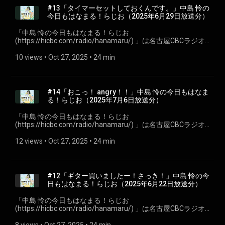
す。 #CBCラジオ #中島怜 #きょうもはなまる
#13「タイマーセットしておくんです。」中島 怜の
今日もはなまる！らじお⁠⁠（2025年6月29日放送分）
「⁠⁠中島 怜の今日もはなまる！らじお
(https://hicbc.com/radio/hanamaru/) ⁠⁠」は名古屋CBCラジオ
で毎週日曜日22:00～30分間放送している、地元・愛知県瀬戸
市出身のシンガーソングライター「中島 怜」のラジオ番組で
10 views
 • 
Oct 27, 2025
 • 
24 min
す。聴いている皆さんが、月曜日からも元気で過ごせるよう
に、「はなまる」をあげちゃいます♪ 今回は第十三回2025年6
月29日放送分を配信。 ※podcastでは楽曲はカットしていま
す。 #CBCラジオ #中島怜 #きょうもはなまる
#14「おこっ！ angry！！」中島 怜の今日もはなま
る！らじお⁠⁠（2025年7月6日放送分）
「⁠⁠中島 怜の今日もはなまる！らじお
(https://hicbc.com/radio/hanamaru/) ⁠⁠」は名古屋CBCラジオ
で毎週日曜日22:00～30分間放送している、地元・愛知県瀬戸
市出身のシンガーソングライター「中島 怜」のラジオ番組で
12 views
 • 
Oct 27, 2025
 • 
24 min
す。聴いている皆さんが、月曜日からも元気で過ごせるよう
に、「はなまる」をあげちゃいます♪ 今回は第十四回2025年7
月6日放送分を配信。 ※podcastでは楽曲はカットしていま
す。 #CBCラジオ #中島怜 #きょうもはなまる
#12「ギター買いましたー！さっき！」中島 怜の今
日もはなまる！らじお⁠⁠（2025年6月22日放送分）
「⁠⁠中島 怜の今日もはなまる！らじお⁠⁠
(https://hicbc.com/radio/hanamaru/) 」は名古屋CBCラジオ
で毎週日曜日22:00～30分間放送している、地元・愛知県瀬戸
市出身のシンガーソングライター「中島 怜」のラジオ番組で