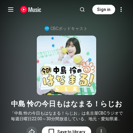
Sign in
CBCポッドキャスト
中島 怜の今日もはなまる！らじお
「⁠中島 怜の今日もはなまる！らじお⁠」は名古屋CBCラジオで
毎週日曜日
22:00
～30分間放送している、地元・愛知県瀬戸
市出身のシンガーソングライター「中島 怜」のラジオ番組
です。聴いている皆さんが、月曜日からも元気で過ごせるよ
Save to library