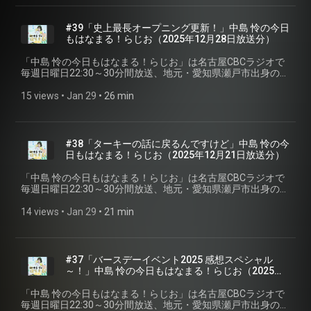
分を配信。 ※podcastでは楽曲はカットしています。 #CBCラ
ジオ #中島怜 #きょうもはなまる
#39「史上最長オープニング更新！」中島 怜の今日
もはなまる！らじお⁠⁠（2025年12月28日放送分）
「⁠⁠中島 怜の今日もはなまる！らじお⁠⁠」は名古屋CBCラジオで
毎週日曜日22:30～30分間放送、地元・愛知県瀬戸市出身のシ
ンガーソングライター「中島 怜」のラジオ番組です。聴いて
いる皆さんが、月曜日からも元気で過ごせるように、「はな
15 views
 • 
Jan 29
 • 
26 min
まる」をあげちゃいます♪ 今回は第三十九回2025年12月28日
放送分を配信。 ※podcastでは楽曲はカットしています。
#CBCラジオ #中島怜 #きょうもはなまる
#38「ターキーの話に戻るんですけど」中島 怜の今
日もはなまる！らじお⁠⁠（2025年12月21日放送分）
「⁠⁠中島 怜の今日もはなまる！らじお⁠⁠」は名古屋CBCラジオで
毎週日曜日22:30～30分間放送、地元・愛知県瀬戸市出身のシ
ンガーソングライター「中島 怜」のラジオ番組です。聴いて
いる皆さんが、月曜日からも元気で過ごせるように、「はな
14 views
 • 
Jan 29
 • 
21 min
まる」をあげちゃいます♪ 今回は第三十八回2025年12月21日
放送分を配信。 ※podcastでは楽曲はカットしています。
#CBCラジオ #中島怜 #きょうもはなまる
#37「バースデーイベント2025 感想スペシャル
～！」中島 怜の今日もはなまる！らじお⁠⁠（2025年
12月14日放送分）
「⁠⁠中島 怜の今日もはなまる！らじお⁠⁠」は名古屋CBCラジオで
毎週日曜日22:30～30分間放送、地元・愛知県瀬戸市出身のシ