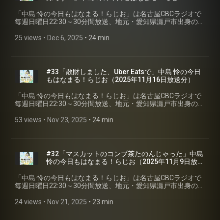
お⁠⁠（2025年11月23日放送分）
「⁠⁠中島 怜の今日もはなまる！らじお⁠⁠」は名古屋CBCラジオで
毎週日曜日22:30～30分間放送、地元・愛知県瀬戸市出身のシ
ンガーソングライター「中島 怜」のラジオ番組です。聴いて
いる皆さんが、月曜日からも元気で過ごせるように、「はな
25 views
 • 
Dec 6, 2025
 • 
24 min
まる」をあげちゃいます♪ 今回は第三十四回2025年11月23日
放送分を配信。 ※podcastでは楽曲はカットしています。
#CBCラジオ #中島怜 #きょうもはなまる
#33「散財しました、Uber Eatsで」中島 怜の今日
もはなまる！らじお⁠⁠（2025年11月16日放送分）
「⁠⁠中島 怜の今日もはなまる！らじお⁠⁠」は名古屋CBCラジオで
毎週日曜日22:30～30分間放送、地元・愛知県瀬戸市出身のシ
ンガーソングライター「中島 怜」のラジオ番組です。聴いて
いる皆さんが、月曜日からも元気で過ごせるように、「はな
53 views
 • 
Nov 23, 2025
 • 
24 min
まる」をあげちゃいます♪ 今回は第三十三回2025年11月16日
放送分を配信。 ※podcastでは楽曲はカットしています。
#CBCラジオ #中島怜 #きょうもはなまる
#32「マスカットのコンブ茶たのんじゃった」中島
怜の今日もはなまる！らじお⁠⁠（2025年11月9日放送
分）
「⁠⁠中島 怜の今日もはなまる！らじお⁠⁠」は名古屋CBCラジオで
毎週日曜日22:30～30分間放送、地元・愛知県瀬戸市出身のシ
ンガーソングライター「中島 怜」のラジオ番組です。聴いて
いる皆さんが、月曜日からも元気で過ごせるように、「はな
24 views
 • 
Nov 21, 2025
 • 
23 min
まる」をあげちゃいます♪ 今回は第三十二回2025年11月9日放
送分を配信。 ※podcastでは楽曲はカットしています。 #CBC