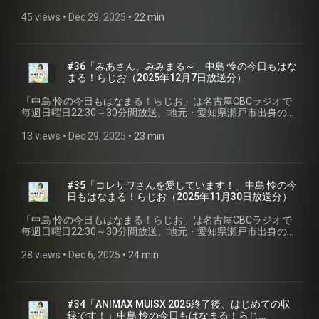
ンガーソングライター「中島 怜」のラジオ番組です。聴いて
いる皆さんが、月曜日からも元気で過ごせるように、「はな
45 views
 • 
Dec 29, 2025
 • 
22 min
まる」をあげちゃいます♪ 今回は第三十七回2025年12月14日
放送分を配信。 ※podcastでは楽曲はカットしています。
#CBCラジオ #中島怜 #きょうもはなまる
#36「みあさん、みみまる～」中島 怜の今日もはな
まる！らじお⁠⁠（2025年12月7日放送分）
「⁠⁠中島 怜の今日もはなまる！らじお⁠⁠」は名古屋CBCラジオで
毎週日曜日22:30～30分間放送、地元・愛知県瀬戸市出身のシ
ンガーソングライター「中島 怜」のラジオ番組です。聴いて
いる皆さんが、月曜日からも元気で過ごせるように、「はな
13 views
 • 
Dec 29, 2025
 • 
23 min
まる」をあげちゃいます♪ 今回は第三十六回2025年12月7日放
送分を配信。 ※podcastでは楽曲はカットしています。
#35「コレサワさんを愛しています！」中島 怜の今
日もはなまる！らじお⁠⁠（2025年11月30日放送分）
「⁠⁠中島 怜の今日もはなまる！らじお⁠⁠」は名古屋CBCラジオで
毎週日曜日22:30～30分間放送、地元・愛知県瀬戸市出身のシ
ンガーソングライター「中島 怜」のラジオ番組です。聴いて
いる皆さんが、月曜日からも元気で過ごせるように、「はな
28 views
 • 
Dec 6, 2025
 • 
24 min
まる」をあげちゃいます♪ 今回は第三十五回2025年11月30日
放送分を配信。 ※podcastでは楽曲はカットしています。
#CBCラジオ #中島怜 #きょうもはなまる
#34「ANIMAX MUISX 2025終了後、はじめての収
録です！」中島 怜の今日もはなまる！らじ