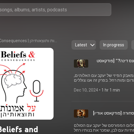
Beliefs & Consequences | על אמונות ותוצאותיהן
Latest
In progress
 באונס דינה?״ [פודקאסט
מאבק הפיזי של יעקב עם האלוהים,
דום ומות רחל. בפרק זה אנו צוללים
קרא – האם חז״ל באמת האשימו את
אלימות מינית נגדן? ואיך פרשנים
Dec 10, 2024
 • 
1 hr 1 min
לאורך הדורות התמודדו עם המורכבות האתית של האירועים הללו? זה פרק שלא תרצו לפספס
ם את החלום המפורסם של יעקב עם הסולם
Beliefs and
יות עם לבן, שמכר את בנותיו רחל