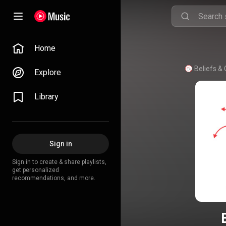
Home
Explore
Library
Sign in
Sign in to create & share playlists,
get personalized
recommendations, and more.