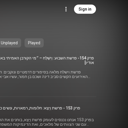
Sign in
Unplayed
Played
פרק 154- פרשת השבוע: וַיִּשְׁלַח – ״מי הקורבן האמיתי
אודיו]
פרשת וישלח מלאה בסיפורים דרמטיים ונוקבים: ה
האירועים הקשים סביב דינה ושכם בן חמור, עשיו אבי א
לתוך אחד הסיפורים המרתקים והבעייתיים ביותר במ
דינה במה שנעשה לה? מה הייתה עמדת התורה כלפי נשים ו
אם אתם מתעניינים במקרא, בפמיניזם יהודי, ובשאלות נוקבות על דת וחברה.
פרק 153 - פרשת וַיֵּצֵא: חלומות, רמאויות, ונשים כסחורה [פודקאסט אודיו]
בפרק 153 אנחנו נכנסים לעומק פרשת וַיֵּצֵא, בוחני
עם שני הצוותים של מלאכים, ואת הדינמיקות המשפחת