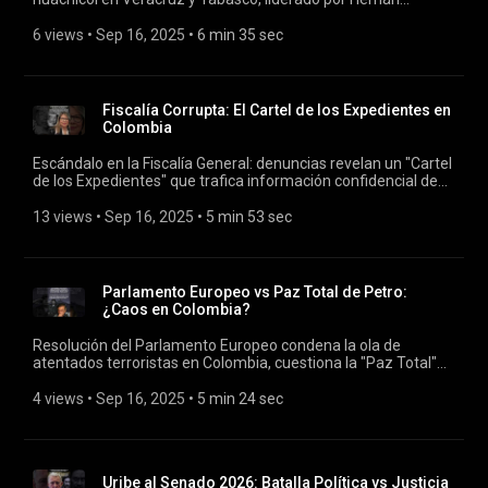
Bermúdez Requena, exsecretario de Seguridad de Adán
Augusto López (aliado de AMLO). Revelaciones de MCCI
6 views
 • 
Sep 16, 2025
 • 
6 min 35 sec
muestran que el gobierno de AMLO sabía desde 2020 de su
mini-refinería clandestina y nexos con megaproyectos como
Dos Bocas y Tren Maya. Implicaciones de corrupción, CJNG y
crisis en Morena.
Fiscalía Corrupta: El Cartel de los Expedientes en
Colombia
Escándalo en la Fiscalía General: denuncias revelan un "Cartel
de los Expedientes" que trafica información confidencial de
casos de alto perfil, como lavado de activos y narcotráfico,
por hasta 200 millones de pesos vía USB. El Modelo Único de
13 views
 • 
Sep 16, 2025
 • 
5 min 53 sec
Investigación Financiera (Muif) de Luz Adriana Camargo
facilitó filtraciones, comprometiendo la justicia. Análisis de
implicaciones políticas y riesgos para Colombia.
Parlamento Europeo vs Paz Total de Petro:
¿Caos en Colombia?
Resolución del Parlamento Europeo condena la ola de
atentados terroristas en Colombia, cuestiona la "Paz Total"
de Gustavo Petro por avivar violencia política y expansión de
disidencias FARC, ELN y Clan del Golfo. Analizamos el impacto
4 views
 • 
Sep 16, 2025
 • 
5 min 24 sec
en la democracia, la respuesta furiosa de Petro y el riesgo de
abismo social ante 2026.
Uribe al Senado 2026: Batalla Política vs Justicia