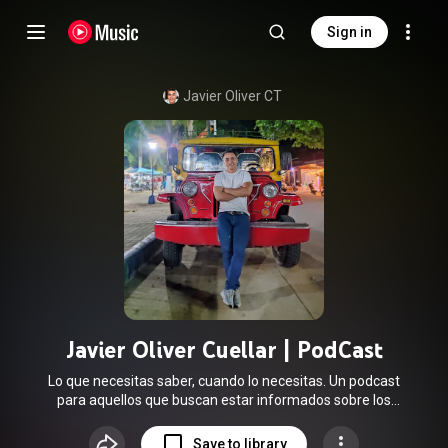
Sign in
Javier Oliver CT
Javier Oliver Cuellar | PodCast
Lo que necesitas saber, cuando lo necesitas. Un podcast
para aquellos que buscan estar informados sobre los
sucesos más relevantes de la política, economía, sociedad y
cultura.
Save to library