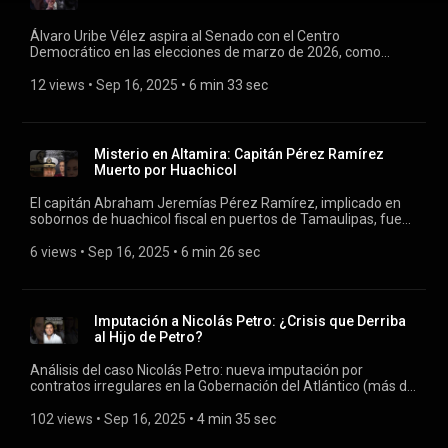
Álvaro Uribe Vélez aspira al Senado con el Centro
Democrático en las elecciones de marzo de 2026, como
número 25 en lista cerrada, si no hay impedimentos
judiciales. Analizamos obstáculos por su condena en primera
12 views
 • 
Sep 16, 2025
 • 
6 min 33 sec
instancia (12 años por soborno y fraude), apelación
pendiente y polarización con el uribismo vs petrismo.
Implicaciones para el Congreso y la democracia colombiana.
Misterio en Altamira: Capitán Pérez Ramírez
Muerto por Huachicol
El capitán Abraham Jeremías Pérez Ramírez, implicado en
sobornos de huachicol fiscal en puertos de Tamaulipas, fue
hallado muerto el 8 de septiembre de 2025 en Altamira,
presuntamente por suicidio. Análisis del caso: red de
6 views
 • 
Sep 16, 2025
 • 
6 min 26 sec
corrupción con Marina y aduanas, detenciones de 14
personas, implicaciones políticas y ramificaciones en el
crimen organizado.
Imputación a Nicolás Petro: ¿Crisis que Derriba
al Hijo de Petro?
Análisis del caso Nicolás Petro: nueva imputación por
contratos irregulares en la Gobernación del Atlántico (más de
$3.000 millones no ejecutados) y presunta interferencia en la
Fiscalía. ¿Cómo estos escándalos por corrupción y falsedad
102 views
 • 
Sep 16, 2025
 • 
4 min 35 sec
en documentos podrían escalar la crisis política y amenazar