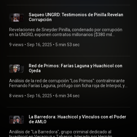
riesgos para extradiciones y seguridad regional. Petro
defiende esfuerzos con 600 toneladas incautadas.
Saqueo UNGRD: Testimonios de Pinilla Revelan
Corrupción
Revelaciones de Sneyder Pinilla, condenado por corrupción
en la UNGRD, exponen contratos millonarios ($380 mil
millones) direccionados a congresistas como Martha Peralta
y Julio Chagüi para comprar apoyo político a reformas de
9 views
 • 
Sep 16, 2025
 • 
5 min 53 sec
Petro. Incluye desvíos como carrotanques ($46.800 millones)
y desaparición de documentos clave. Análisis de redes de
poder y manipulación en gestión de desastres.
Red de Primos: Farías Laguna y Huachicol con
Ojeda
Análisis de la red de corrupción "Los Primos": contralmirante
Fernando Farías Laguna, prófugo con ficha roja de Interpol, y
su hermano Manuel Roberto (detenido), sobrinos políticos de
exsecretario de Marina Rafael Ojeda, encabezaban tráfico de
8 views
 • 
Sep 16, 2025
 • 
6 min 34 sec
combustible en aduanas mexicanas. Sobornos, nepotismo,
lavado de dinero y asesinato de denunciante en 2024.
Implicaciones para la Semar y el erario (pérdidas por 177 mil
millones anuales).
La Barredora: Huachicol y Vínculos con el Poder
de AMLO
Análisis de "La Barredora", grupo criminal dedicado al
huachicol en Veracruz y Tabasco, liderado por Hernán