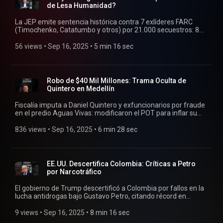
de Lesa Humanidad?
La JEP emite sentencia histórica contra 7 exlíderes FARC
(Timochenko, Catatumbo y otros) por 21.000 secuestros: 8
años de sanciones restaurativas sin cárcel, solo restricciones
y trabajos sociales. Análisis de implicaciones para víctimas,
56 views
 • 
Sep 16, 2025
 • 
5 min 16 sec
que exigen verdad y reparación, y el proceso de paz en
Colombia, cuestionando si esto avanza la reconciliación o
erosiona la justicia transicional.
Robo de $40 Mil Millones: Trama Oculta de
Quintero en Medellín
Fiscalía imputa a Daniel Quintero y exfuncionarios por fraude
en el predio Aguas Vivas: modificaron el POT para inflar su
valor de $2.700 a $48.000 millones, intentando pagar $40.500
millones vía compraventa irregular. Análisis de corrupción
836 views
 • 
Sep 16, 2025
 • 
6 min 28 sec
transversal entre política, administración y privados, con
implicaciones para su candidatura 2026.
EE.UU. Descertifica Colombia: Críticas a Petro
por Narcotráfico
El gobierno de Trump descertificó a Colombia por fallos en la
lucha antidrogas bajo Gustavo Petro, citando récord en
cultivos de coca y acuerdos con narcogrupos. Aunque se
mantiene financiamiento vital por intereses nacionales,
9 views
 • 
Sep 16, 2025
 • 
8 min 16 sec
genera tensiones bilaterales, críticas de Rubio y Salazar, y