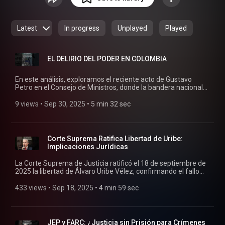
Latest
In progress
Unplayed
Played
EL DELIRIO DEL PODER EN COLOMBIA
En este análisis, exploramos el reciente acto de Gustavo
Petro en el Consejo de Ministros, donde la bandera nacional
fue reemplazada por una palestina. Este gesto refleja un
grave desplazamiento de los símbolos constitucionales,
9 views
 • 
Sep 30, 2025
 • 
5 min 32 sec
poniendo en peligro las bases democráticas de Colombia.
Javier Oliver Cuéllar analiza las implicaciones de este acto
para la política, la sociedad y las instituciones del país.
Corte Suprema Ratifica Libertad de Uribe:
Implicaciones Jurídicas
La Corte Suprema de Justicia ratificó el 18 de septiembre de
2025 la libertad de Álvaro Uribe Vélez, confirmando el fallo
del Tribunal Superior de Bogotá que rev321ocó su detención
domiciliaria por falta de motivación clara en la sentencia de
433 views
 • 
Sep 18, 2025
 • 
4 min 59 sec
primera instancia (12 años por soborno y fraude procesal).
Análisis de implicaciones para su apelación, la polarización
política y la presunción de inocencia en Colombia.
JEP y FARC: ¿Justicia sin Prisión para Crímenes