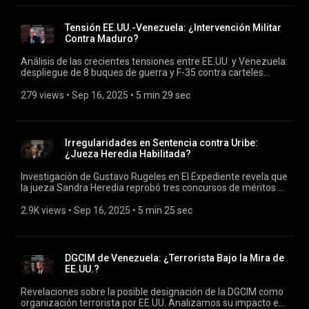
la estabilidad del gobierno de Gustavo Petro?
Tensión EE.UU.-Venezuela: ¿Intervención Militar
Contra Maduro?
Análisis de las crecientes tensiones entre EE.UU. y Venezuela:
despliegue de 8 buques de guerra y F-35 contra carteles
como Tren de Aragua y Cartel de los Soles, acusados de
liderados por Maduro. Implicaciones para su régimen, la
279 views
 • 
Sep 16, 2025
 • 
5 min 29 sec
región y la posible escalada militar.
Irregularidades en Sentencia contra Uribe:
¿Jueza Heredia Habilitada?
Investigación de Gustavo Rugeles en El Expediente revela que
la jueza Sandra Heredia reprobó tres concursos de méritos y
su provisionalidad excedió límites legales, cuestionando la
validez de su condena a Álvaro Uribe por manipulación de
2.9K views
 • 
Sep 16, 2025
 • 
5 min 25 sec
testigos. Análisis de implicaciones jurídicas y posibles
nulidades.
DGCIM de Venezuela: ¿Terrorista Bajo la Mira de
EE.UU.?
Revelaciones sobre la posible designación de la DGCIM como
organización terrorista por EE.UU. Analizamos su impacto en