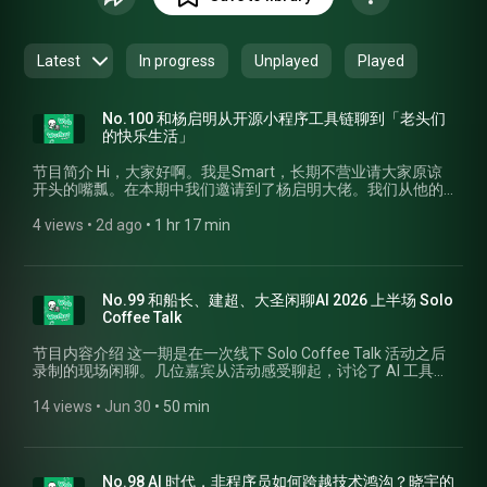
Latest
In progress
Unplayed
Played
No.100 和杨启明从开源小程序工具链聊到「老头们
的快乐生活」
节目简介 Hi，大家好啊。我是Smart，长期不营业请大家原谅
开头的嘴瓢。在本期中我们邀请到了杨启明大佬。我们从他的
创业与开源经历聊起，讨论小程序开发为何仍值得为原生渲染
投入，也聊了 AI 如何改变跨端框架、后台系统、测试门禁和工
4 views
 • 
2d ago
 • 
1 hr 17 min
程师的工作方式。 节目后半段，杨启明还分享了把 Tailwind
CSS 生态带进小程序的起点、对原子化样式的理解，以及短视
频账号「老头们的快乐生活」如何把一线开发的经历做成内
容。 第 100 期特殊活动。欢迎在评论区认真聊聊你的感受或看
No.99 和船长、建超、大圣闲聊AI 2026 上半场 Solo
法，我们会送出一本书。 时间轴 01:28 大会分享：把 AI 带入小
Coffee Talk
程序开发工具链 02:40 从实习、创业到全栈式补齐技术栈 05:11
如何进入开源社区，早期的 C# 与 Serverless 贡献 07:25
节目内容介绍 这一期是在一次线下 Solo Coffee Talk 活动之后
Serverless 社区的人与项目：孙远高、anycodes、朱峰、谢扬
录制的现场闲聊。几位嘉宾从活动感受聊起，讨论了 AI 工具从
14:42 从小程序出发做多端：为什么不沿用 Web 的思路 16:39
程序员圈层扩散到产品经理、自媒体、学生、家长和普通脑力
渐进式与零运行时：工具链可以怎样接入原生小程序 23:59 AI
工作者之后，带来的新焦虑、新机会和新商业形态。 节目里重
14 views
 • 
Jun 30
 • 
50 min
让跨端开发更轻，框架还需要提供什么价值 35:22 为什么把
点聊到了几个话题： • 为什么现在大家不只关心“哪个工具更
Tailwind CSS 生态带进小程序 37:19 原子化 CSS 的价值：提高
强”，更关心 AI 能不能真实解决问题 • 国内外 AI 产品付费习惯
代码的信息密度，也更适合人和 AI 阅读 41:11 什么是高潜人
和商业化环境的差异 • 独立开发者、OPC、自媒体、知识付
才，及 anycodes 的开源与 AI 产品经历 43:02 Serverless 的理
费、AI 视频创作等路径是否还能赚钱 • 几位嘉宾最近真正高频
No.98 AI 时代，非程序员如何跨越技术鸿沟？晓宇的
想与现实：交付门槛仍在普通用户面前 44:18 工具链还有哪些