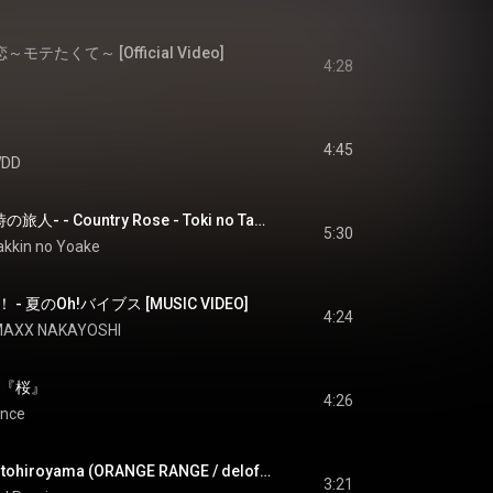
～モテたくて～ [Official Video]
4:28
4:45
DD
カントリーローズ -時の旅人- - Country Rose - Toki no Tabibito-
5:30
akkin no Yoake
夏のOh!バイブス [MUSIC VIDEO]
4:24
MAXX NAKAYOSHI
 『桜』
4:26
ence
O・P・P・A・I (naotohiroyama (ORANGE RANGE / delofamilia) remix) - O.P.P.A.I (naotohiroyama (ORANGE RANGE / delofamilia) remix)
3:21