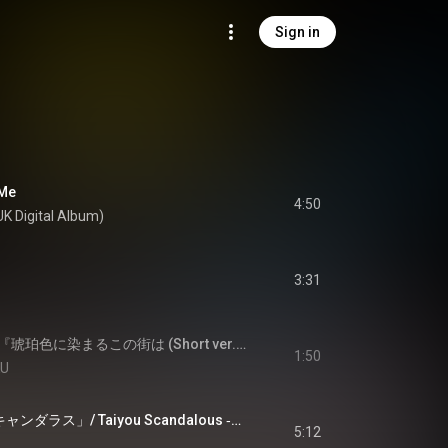
Sign in
Me
4:50
K Digital Album)
3:31
HOME MADE 家族 『琥珀色に染まるこの街は (Short ver.)』
1:50
KU
SCANDAL 「太陽スキャンダラス」/ Taiyou Scandalous ‐Music Video
5:12