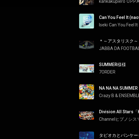
kankakupiero
O.P.P.
Iseki
Can You Feel I
＊～アスタリスク～ - *
JABBA DA FOOTBAL
SUMMER様様
7ORDER
NA NA NA SUMMER 
Crazy:B
 & 
Division All Stars
Channelヒプノシ
タピオカとパンケー