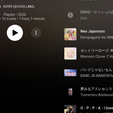
E/delofanilia)
SUPER ((ECHO)) LABEL
s [2009-2023]
DISH// - サイショの恋
Playlist
 • 
2026
Dish
•
16 tracks
•
1 hour, 1 minute
Neo Japonism
Dempagumi. Inc
WW
Momoiro Clover Z
H
バンドじゃないもん！ - 
BAND JA NAIMON! 
夢みるアドレセンス
Yumemiru Adolesc