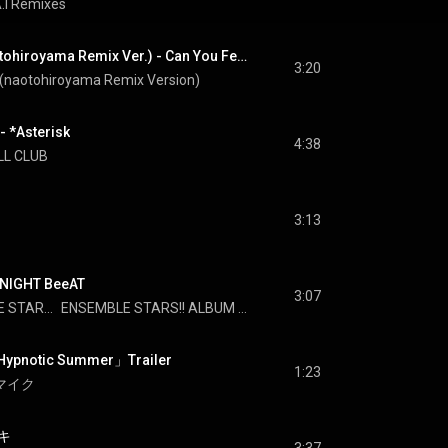
A.I Remixes
Can You Feel It (naotohiroyama Remix Ver.) - Can You Feel It (naotohiroyama Remix Version)
3:20
t (naotohiroyama Remix Version)
Asterisk
4:38
L CLUB
3:13
NIGHT BeeAT
3:07
ENSEMBLE STARS!!
ENSEMBLE STARS!! ALBUM SERIES TRIP Crazy:B
「Hypnotic Summer」Trailer
1:23
スマイク
キ