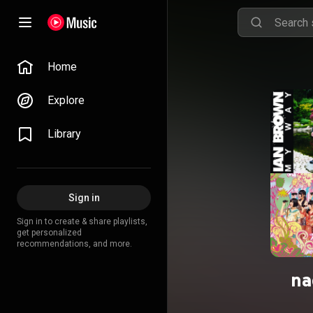
Home
Explore
Library
Sign in
Sign in to create & share playlists,
get personalized
recommendations, and more.
na