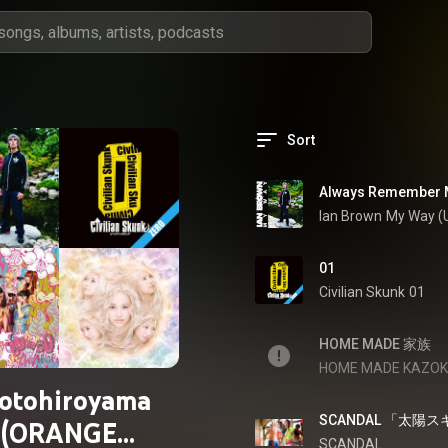
Sort
Always Remember 
Ian Brown
My Way (U
01
Civilian Skunk
01
HOME MADE KAZO
otohiroyama
(ORANGE
SCANDAL