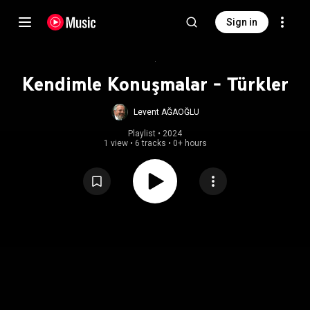
Sign in
Kendimle Konuşmalar - Türkler
Levent AĞAOĞLU
Playlist
 • 
2024
1 view
•
6 tracks
•
0+ hours