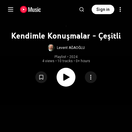
Sign in
Kendimle Konuşmalar - Çeşitli
Levent AĞAOĞLU
Playlist
 • 
2024
4 views
•
10 tracks
•
0+ hours