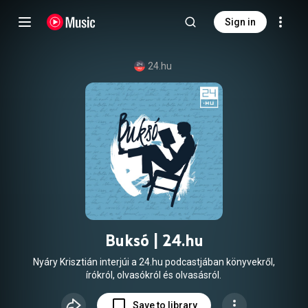
Sign in
24.hu
Buksó | 24.hu
Nyáry Krisztián interjúi a 24.hu podcastjában könyvekről,
írókról, olvasókról és olvasásról.
Save to library