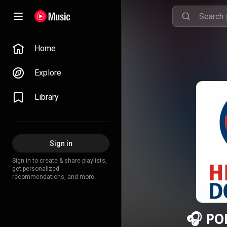
Home
Explore
Library
Sign in
Sign in to create & share playlists,
get personalized
recommendations, and more.
🎧 PO