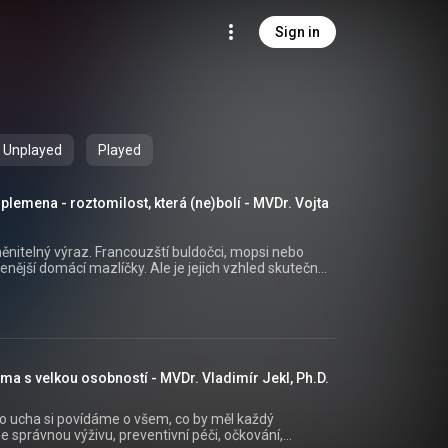
Sign in
Unplayed
Played
plemena - roztomilost, která (ne)bolí - MVDr. Vojta
měnitelný výraz. Francouzští buldočci, mopsi nebo
enější domácí mazlíčky. Ale je jejich vzhled skutečně
plemen očima veterinárních lékařů. Proč byla tato
votní komplikace s sebou jejich anatomie přináší?
á jeho vyšetření a proč některé evropské země
5:40 Je chrápání i u psa normální? 06:42 Přehřívání
lma s velkou osobností - MVDr. Vladimír Jekl, Ph.D.
50 Co je to BOAS? 16:00 Anestezie u
8 Měli bychom tato plemena chovat? 26:35 Omezení
t? ------------------------------------
do ucha si povídáme o všem, co by měl každý
--------------------- 👉 Sledujte nás na
e správnou výživu, preventivní péči, očkování,