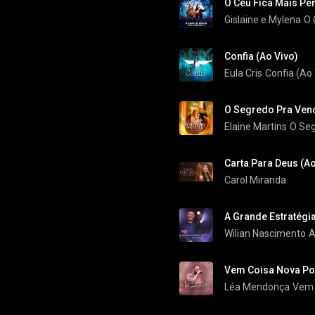
O Céu Fica Mais Per
Gislaine e Mylena
O 
Confia (Ao Vivo)
Eula Cris
Confia (Ao 
O Segredo Pra Venc
Elaine Martins
O Seg
Carta Para Deus (Ao
Carol Miranda
A Grande Estratégia
Wilian Nascimento
A
Vem Coisa Nova Por
Léa Mendonça
Vem 