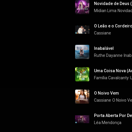
Novidade de Deus (
Midian Lima
Novidad
O Leão e o Cordeiro
Cassiane
Inabalável
Ruthe Dayanne
Inab
Uma Coisa Nova (Ao
Família Cavalcanty
U
O Noivo Vem
Cassiane
O Noivo V
Porta Aberta Por De
Léa Mendonça