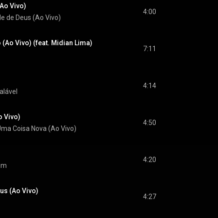
Ao Vivo)
4:00
e de Deus (Ao Vivo)
 (Ao Vivo) (feat. Midian Lima)
7:11
4:14
alável
 Vivo)
4:50
ma Coisa Nova (Ao Vivo)
4:20
em
us (Ao Vivo)
4:27