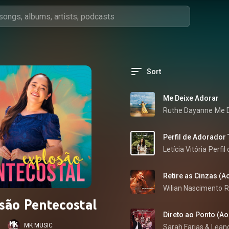
Sort
Me Deixe Adorar
Ruthe Dayanne
Me D
Perfil de Adorador
Letícia Vitória
Perfil
Retire as Cinzas (A
Wilian Nascimento
R
são Pentecostal
Direto ao Ponto (Ao
MK MUSIC
Sarah Farias
 & 
Lean