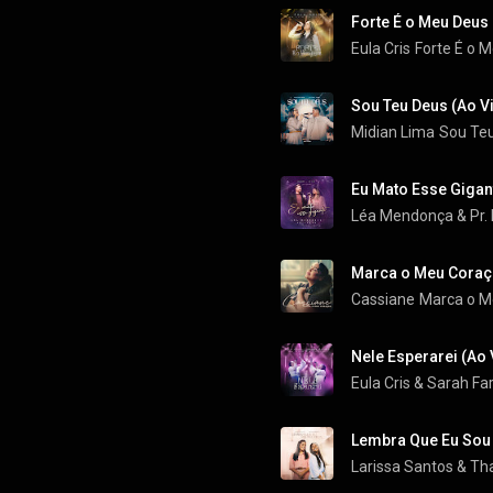
Forte É o Meu Deus 
Eula Cris
Forte É o 
Sou Teu Deus (Ao Vi
Midian Lima
Sou Teu
Eu Mato Esse Gigan
Léa Mendonça
 & 
Pr.
Marca o Meu Cora
Cassiane
Marca o M
Nele Esperarei (Ao 
Eula Cris
 & 
Sarah Far
Lembra Que Eu Sou
Larissa Santos
 & 