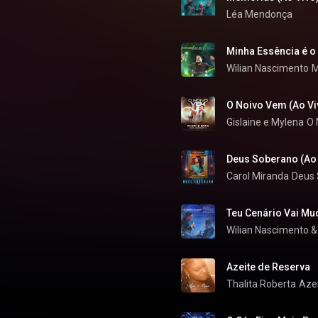
Léa Mendonça
Minha Essência é o 
Wilian Nascimento
O Noivo Vem (Ao Vi
Gislaine e Mylena
O 
Deus Soberano (Ao 
Carol Miranda
Deus 
Teu Cenário Vai Mu
Wilian Nascimento
 &
Azeite de Reserva
Thalita Roberta
Aze