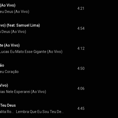
(Ao Vivo)
4:21
Meu Deus (Ao Vivo)
vo) (feat. Samuel Lima)
4:54
 Deus (Ao Vivo)
te (Ao Vivo)
4:12
 Lucas
Eu Mato Esse Gigante (Ao Vivo)
ção
4:50
eu Coração
Vivo)
4:06
ias
Nele Esperarei (Ao Vivo)
 Teu Deus
4:45
Thalita Roberta
Lembra Que Eu Sou Teu Deus