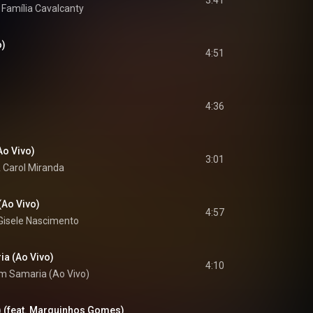
3:41
 
Família Cavalcanty
o)
4:51
4:36
Ao Vivo)
3:01
 
Carol Miranda
(Ao Vivo)
4:57
Gisele Nascimento
a (Ao Vivo)
4:10
m Samaria (Ao Vivo)
 (feat. Marquinhos Gomes)