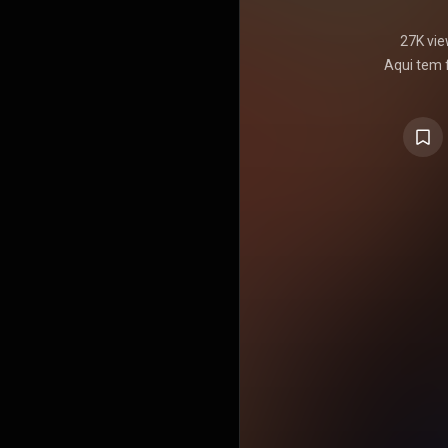
27K vi
Aqui tem f