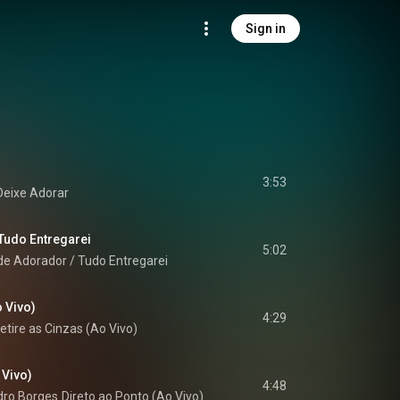
Sign in
3:53
eixe Adorar
 Tudo Entregarei
5:02
 de Adorador / Tudo Entregarei
o Vivo)
4:29
etire as Cinzas (Ao Vivo)
 Vivo)
4:48
dro Borges
Direto ao Ponto (Ao Vivo)