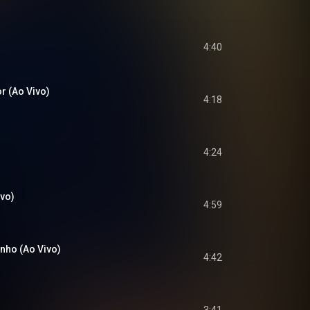
4:40
r (Ao Vivo)
4:18
4:24
vo)
4:59
nho (Ao Vivo)
4:42