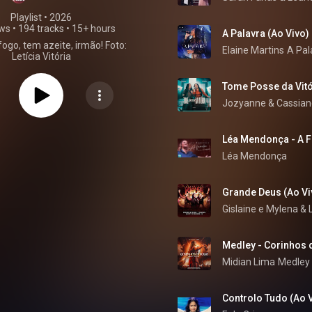
Playlist
 • 
2026
ews
•
194 tracks
•
15+ hours
A Palavra (Ao Vivo)
ogo, tem azeite, irmão! Foto:
Elaine Martins
A Pal
Letícia Vitória
Tome Posse da Vitó
Jozyanne
 & 
Cassian
Léa Mendonça
Grande Deus (Ao Vi
Gislaine e Mylena
 & 
Midian Lima
Controlo Tudo (Ao 