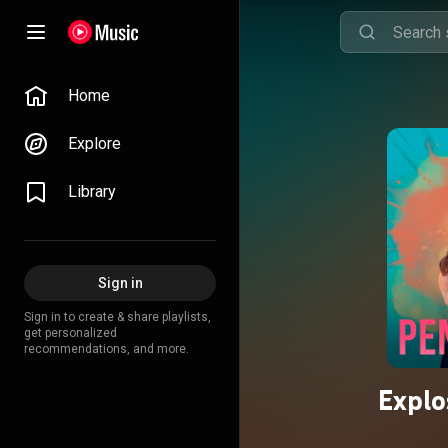
Home
Explore
Library
Sign in
Sign in to create & share playlists,
get personalized
recommendations, and more.
Explo