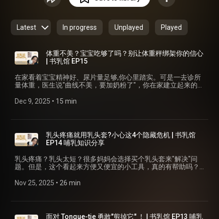
妈找到喂养的信心 🤝 用专业知识支持母乳喂养之路 💡 帮助您
在育儿路上做出明智选择 内容改编自国际权威母乳喂养著
作，融入本地妈妈的实际需求，让深奥的医学知识变得平易近
Latest
In progress
Unplayed
Played
人。 欢迎订阅，与我们一起探索母乳喂养的奥秘！ 主持人：
Lily Yeoh - 前国际认证泌乳顾问 (IBCLC 2011-2021) - 马来西
亚华人哺乳社群 Anggugu 的创办人 - 十多年母乳喂养咨询经
体重不美？宝宝吃够了吗？别让体重秤绑架你的信心
验 新集数每周三更新
| 书乳馆 EP15
在家看着宝宝精神好、尿片量足够,你心里踏实。可是一去诊所
量体重，医生说"曲线不美，要加奶粉了"，你在家建立起来的信
心瞬间被击碎。如果你有过这种经验，这一集就是为你准备的
定心丸。 📖 本集重点: 为什么医生把体重增长当成"第一诫命"?
Dec 9, 2025
 • 
15 min
每天长26克 vs 30克——真的会脑损伤吗? 量体重不是治疗方案:
医生应该教你什么? 9%体重下降引发的恐慌vs两周后的成功 生
长曲线的真相:从25%升到35%还被要求停母乳? 百分位到底是
什么意思?为什么总有人在3%? 如何问医生对的问题,理清真实
乳头疼痛就用乳头套?小心这4个隐藏危机 | 书乳馆
状况 观察下巴停顿(chin pause)比看秤更重要 📚 本集讨论书籍:
EP14 哺乳知识分享
《What Doctors Don't Know About Breastfeeding》 作者: Dr.
Jack Newman & Andrea Polokova 第14章: Is the Baby Getting
乳头疼痛？乳头太短？很多妈妈会选择买个乳头套来"解决"问
Enough to Eat? ⏱️ 章节时间轴: 00:00 开场:诊所的"不及格分数"
题。但是，这个看起来方便又便宜的小工具，真的有帮助吗？
00:57 欢迎回来 + 今日主题 01:15 新生儿体重 vs 成长期体重问
在这一集,我要跟你分享Dr. Jack Newman在《What Doctors
题 01:54 体重是医生的第一诫命 03:43 量体重不是治疗方案
Don't Know About Breastfeeding》第13章里,对乳头套非常严
Nov 25, 2025
 • 
26 min
05:12 奶瓶不是解决方案 06:19 真实案例:9%体重下降的恐慌
厉的观点。他甚至认为：乳头套应该被禁止使用！为什么？？
08:47 生长曲线的误用 10:18 百分位到底是什么?(听不懂的看这
今天你会学到: ✅ 乳头套如何改变宝宝的吸吮方式(提示:它把乳
里!) 11:00 25%→35%还被停母乳的案例 11:56 如何问医生对的
房变成奶瓶) ✅ 使用乳头套的4大隐藏危机:奶量下降、宝宝上
问题 13:14 观察宝宝在乳房上的表现 14:19 结语 + 下集预告(晚
瘾、掩盖真正问题、皮肤过敏 ✅ 为什么"扁平乳头"、"凹陷乳
面对 Tongue-tie 勇敢"剪掉它" ！ | 书乳馆 EP13 哺乳
发性奶量减少) 💡 Dr. Newman金句: "光是量体重,并不能把奶变