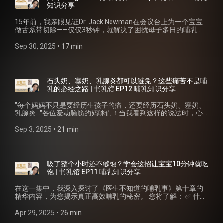
头"大多是误诊 ✅ 如果你已经在用乳头套而且很成功,为什么你
知识分享
进宝宝的肚子里。" "如果宝宝喝奶喝得很好,看起来像个健康的
需要听完这一集 ✅ 真正解决乳头疼痛和含乳问题的方法 这一集
新生儿,我们为什么要去找一个不存在的问题?" "生长曲线是曲
适合： 👉 正在考虑买乳头套的妈妈 👉 已经在使用乳头套的妈
15年前，我亲眼见证Dr. Jack Newman在会议台上为一个宝宝
线,不是考试。总会有正常的人在3百分位。" 🎯 想深入了解如何
妈 👉 曾经用过乳头套、想推荐给朋友的妈妈 📌 章节时间轴:
做舌系带切除——仅仅3秒钟，就解决了困扰母子多日的哺乳难
读懂生长曲线? 如果很多人想看,Lily会专门拍一支video手把手
00:00 开场:什么是乳头套? 02:51 第一部分:乳头套真的有帮助
题。这个震撼场景让我深刻理解到：及早处理tongue-tie有多么
教大家看WHO vs CDC图表、Z-score vs Percentile的区别! 👉
吗? 06:20 第二部分:因为乳头疼痛而使用 - 4大隐藏危机 11:31
重要。 本集重点内容： ✂️ 什么是Tongue-tie？为什么它不只
Sep 30, 2025
 • 
17 min
在留言区告诉我你想看! 📞 需要一对一哺乳支持? 预约Zoom咨
第三部分:因为"乳头形状"担心 - 扁平/凹陷乳头的迷思 16:31 第
是"乳头痛"的问题 📉 Tongue-tie如何导致后期奶量下降（6周-4
询,学习如何观察宝宝吞咽、使用breast compression、建立信
四部分:给那些"乳头套救了我"的妈妈们 19:27 第五部分:真正的
个月最常见） ⏰ 为什么越早处理效果越好？出生第一周内处理
心 联系方式: https://www.anggugu.com/appointment/ 🎧 收
解决方案 23:56 结语 + 下一集预告 相关集数: 📌 宝宝吸吮能力
的优势 ✨ 剪刀法 vs 激光法：哪种更适合？ 🔄 重新粘连的真
听更多集数: EP7: 新生儿体重下降与脱水
暂时受到影响 【 https://youtu.be/Or2V8ZjSLVs?
相：发生率其实很低 🇲🇾 马来西亚实际情况：在哪里可以找到
https://youtu.be/Or2V8ZjSLVs?si=YPMiP2xY5x_Jdzqe EP11:
石头奶、塞奶、乳腺炎都可以避免？这些痛苦不是哺
si=FUXbOtl93_WbmbMN 】 📌 含乳相关 【
会做tongue-tie切除的医生？ 💋 唇系带（Lip-tie）需要处理
如何观察下巴停顿(chin pause)
乳的必经之路 | 书乳馆 EP12 哺乳知识分享
https://youtu.be/YBACwUkYXBQ?si=lXTIFZLChLRRTSQm 】
吗？ 最震撼的故事： 一位塞尔维亚爸爸的25年痛苦经历，让我
https://youtu.be/YBACwUkYXBQ?si=wBiW8Ps2O6NqnbP0
📌 产后乳房水肿 【 https://youtu.be/uo2JVroFpLU?
们明白为什么他毫不犹豫地说："剪掉它。" 妈咪们请注意： · 你
EP16(下集): 晚发性奶量减少与奶速减缓 📱 关注书乳馆:
"每个妈妈不只是要经历生孩子的痛，还要经历石头奶、塞奶、
si=bg0UGOzfu9W9I8U4 】 📌 Tongue-tie 【
的痛感和观察是重要的线索，不要怀疑自己 · 即使"边缘
https://www.facebook.com/lilyanggugu/ #母乳喂养 #泌乳顾
乳腺炎..."各位爱动脑筋的妈咪们！当我看到这样的说法时，心
https://youtu.be/ouIkgnbF27Y?si=SgD8MUZbT99rau0C 】 需
性"tongue-tie也应该考虑处理 · 不要因为医生说"体重增长正
问 #宝宝体重 #生长曲线 #DrJackNewman #书乳馆 #IBCLC
情很复杂。我必须告诉大家一个重要真相：如果你以为每一个
要专业帮助? 🔗 免费！全母乳迷你攻略 (含含乳技巧视频) 【
常"就忽略问题 · 早期处理不仅更简单，重新粘连机会也更低 📢
#breastfeeding #lactationconsultant
妈妈都一定会经历这些痛苦，那就错了——因为这些都是可以避
Sep 3, 2025
 • 
21 min
https://www.anggugu.com/courses/free-mini-class/ 】 🔗 预
需要你的帮助： 如果你曾经为宝宝做过舌系带切除，请在评论
免的！ 在这一集中，我们深入探讨： 产后石头奶的真正成因与
约Zoom/Google Meet一对一哺乳咨询 【
区分享你是在哪里做的？哪家医院、哪个诊所、哪位医生？让
预防方法 塞奶与乳腺炎的区别及正确处理方式 为什么外科医生
https://www.anggugu.com/appointment/ 】 🔗 报名嗯咕咕线
我们一起建立资源库，帮助更多有需要的妈咪！ 下期预告： 第
的建议可能对哺乳妈妈有害 乳房脓肿的预防与治疗真相 哺乳期
上哺乳课程 【 https://www.anggugu.com/online-course/ 】
14集将探讨《乳头保护罩》——它真的是解决哺乳疼痛的好方法
乳房肿块的正确评估方式 这集内容基于Dr. Jack Newman的
关于书乳馆: 书乳馆是一个专为马来西亚华人妈妈打造的哺乳教
吸了整个小时还不够饱？学会这招让宝宝10分钟就吃
吗？ 📚 内容来源： "What Doctors Don't Know About
《医生不知道的哺乳事》第十一章，帮助你理解：乳房疼痛是
育播客。我们翻译和分享国际权威的哺乳文献,用简单易懂的中
饱 | 书乳馆 EP11 哺乳知识分享
Breastfeeding" by Dr. Jack Newman & Andrea Polokova
问题的信号，不是哺乳的常态。无论是产后石头奶、塞奶还是
文,帮助你做出最适合自己的哺乳决定。 关于我: 我是Lily
(Chapter 12) 💬 需要哺乳支援？ 欢迎预约Zoom一对一咨询 【
乳腺炎，这些问题的根源几乎都指向同一个关键：宝宝或挤奶
Yeoh,Anggugu创办人,前IBCLC(2011-2021),现在通过线上咨询
在这一集中，我深入探讨了《医生不知道的哺乳事》第十章的
https://www.anggugu.com/appointment/ 】 🎓 想系统学习？
器没有有效地帮妈咪排空乳房。 🔍 想了解更多？ ✅ 免费下载全
继续帮助妈妈们解决哺乳问题。 参考书籍: 《What Doctors
精华内容，为您揭示真正高效哺乳的秘密。 您将了解： ✅ 什么
了解更多关于嗯咕咕线上哺乳课程 【
母乳迷你攻略: https://www.anggugu.com/courses/free-mini-
Don't Know About Breastfeeding》by Dr. Jack Newman and
是不对称含乳法（asymmetric latch）及其重要性 ✅ 如何通过
https://www.anggugu.com/ 】 #书乳馆 #母乳喂养 #舌系带
class/ ✅ 线上哺乳课程全套内容:
Andrea Polokova 📢 如果这一集对你有帮助,请记得: 👍 点赞 💬
观察宝宝下巴动作判断是否真正在喝奶 ✅ 为什么计时喂养毫无
Apr 29, 2025
 • 
26 min
#TongueTie #泌乳顾问 #LilyYeoh #DrJackNewman #哺乳支
https://www.anggugu.com/online-course/ ✅ 预约一对一
留言分享你的经验或问题 🔔 订阅频道,不要错过下一集! 📤 分享
意义，质量远比时间重要 ✅ 乳房挤压技巧：让昏昏欲睡的宝宝
援 #母婴健康 #马来西亚妈妈 💟线上哺乳课程《免费！全母乳