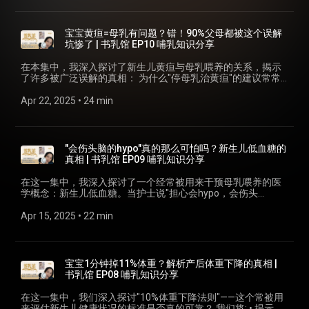
Zoom哺乳咨询: https://www.anggugu.com/appointment/ 💡
给需要的朋友 #乳头套 #哺乳 #母乳喂养 #新手妈妈 #哺乳咨询
立即开始有效吸吮 ✅ 解密"后奶"概念的误区与真相 无论您是遭
迷你攻略》 【 https://www.anggugu.com/free-mini-class-
记住：预防远比治疗重要，而预防的关键就在于从一开始就建
#Newman医生 #书乳馆 #Anggugu #马来西亚妈妈 #华人妈妈
遇乳头疼痛，还是担心宝宝没吃饱，这集内容都能帮您解决问
enroll/ 】 💟线上哺乳课程《免费！追奶迷你课》 【
立正确的含乳和有效的奶水引流。 📗 书乳馆是什么？这是一个
#乳头疼痛 #含乳姿势
题。学会这些技巧后，您会发现：宝宝10分钟可能比一小时无
https://www.anggugu.com/l104-0001/ 】 💟线上哺乳课程
宝宝黄疸=母乳有问题？错！90%父母都被这个误解
将英文哺乳文献带给华语妈妈的系列，每集深入解析一本重要
效吸吮获得更多奶水！ 🔍 想了解更多？ ✅ 免费下载全母乳迷你
《全母乳攻略》 【 https://www.anggugu.com/course-
坑惨了 | 书乳馆 EP10 哺乳知识分享
哺乳书籍的精华内容，帮助你在哺乳旅程中做出更明智的决
攻略: https://www.anggugu.com/courses/free-mini-class/ ✅
bundle/bundle12/ 】 💟线上哺乳课程《全母乳上班攻略》 【
定。 #母乳喂养 #哺乳知识 #产后石头奶 #乳腺炎 #塞奶 #泌乳
线上哺乳课程全套内容: https://www.anggugu.com/online-
https://www.anggugu.com/course-bundle/bundle123/ 】 💟
在本集中，我深入探讨了新生儿黄疸与母乳喂养的关系，揭示
顾问LilyYeoh #哺乳支持 #书乳馆
course/ ✅ 预约一对一Zoom哺乳咨询:
线上哺乳课程《11天追奶攻略》 【
了许多被广泛误解的真相： 为什么"停母乳治黄疸"的建议常常
https://www.anggugu.com/appointment/ 💡 下一集预告：乳
https://www.anggugu.com/course-bundle/bundle34/ 】 💟线
是错误的 生理性黄疸vs病理性黄疸的关键区别 "母乳性黄疸"的
房疼痛、感染和肿块的预防与处理 📗 书乳馆是什么？ 这是一个
上哺乳课程《从零开始的追奶攻略》 【
真相与科学研究证据 为何大多数偏方不仅无效，还可能有害 如
Apr 22, 2025
 • 
24 min
将英文哺乳文献带给华语妈妈的系列，每集深入解析一本重要
https://www.anggugu.com/course-bundle/bundle1234/ 】 📦
何在保护母乳喂养的同时科学应对黄疸 这集内容基于《WHAT
哺乳书籍的精华内容，帮助您在哺乳旅程中做出更明智的决
有哺乳相关产品要我测评？ Contact me for breastfeeding
DOCTORS DON'T KNOW ABOUT BREASTFEEDING》第九章，
定。 #母乳喂养 #哺乳技巧 #哺乳疼痛 #有效吸吮 #亲喂姿势 #
related product review: lily@anggugu.com
帮助你科学应对新生儿黄疸，避免落入误区。 🔍 想了解更多？
泌乳顾问 #哺乳支持
❄❄❄❄❄❄❄❄❄❄❄❄❄❄❄❄❄❄❄❄ My video production
✅ 免费下载全母乳迷你攻略:
"会伤头脑的hypo"真的那么可怕吗？新生儿低血糖的
tools: Sony ZV-1 【 https://shp.ee/nvf9tbf 】 Rode Lavalier
https://www.anggugu.com/courses/free-mini-class/ ✅ 线上
真相 | 书乳馆 EP09 哺乳知识分享
GO 【 https://shp.ee/i6w5rhf 】 Rode Wireless GO 【
哺乳课程全套内容: https://www.anggugu.com/online-course/
https://shp.ee/gtqwfgf 】 Audient iD14 【
✅ 预约一对一Zoom哺乳咨询:
在这一集中，我深入探讨了一个经常被用来干预母乳喂养的医
https://invol.co/cl6kj8z 】 Ulanzi Multifunction Table Top
https://www.anggugu.com/appointment/ 💡 不要错过下一
学概念：新生儿低血糖。当护士说"担心会hypo，会伤头
Holder【 https://shp.ee/wyqtmwf 】 Credits: Video shooting
集：正确含乳与有效吸吮的秘诀 📗 书乳馆是什么？ 这是一个将
脑"时，作为妈妈，我们该如何应对？基于Dr. Jack Newman的
& editing & effects：Lily Yeoh BGM：Bossa Nova De
英文哺乳文献带给华语妈妈的系列，每集深入解析一本重要哺
《医生不知道的哺乳事》第八章，我们将: ✅ 揭示医学界对新生
Apr 15, 2025
 • 
22 min
Anggugu Arranged by Lily Yeoh using Chuvosa loop by
乳书籍的精华内容，帮助你在哺乳旅程中做出更明智的决定。
儿低血糖缺乏统一定义的问题 ✅ 解析血糖自然下降的生理过程
EmphasisOnFlow
#母乳喂养 #新生儿黄疸 #哺乳知识 #母乳性黄疸 #泌乳顾问 #
与常见误解 ✅ 探索母乳中独特的保护机制：酮体如何保护宝宝
哺乳支持 #小儿黄疸 #JackNewman
大脑 ✅ 分享如何在支持母乳喂养的同时管理真正的低血糖风险
无论你是否被诊断为妊娠糖尿病，了解这些信息都能帮助你在
宝宝1分钟掉11%体重？解析产后体重下降的真相 |
面对医疗建议时更加自信地保护你的母乳喂养之旅。 🔍 想了解
书乳馆 EP08 哺乳知识分享
更多？ ✅ 免费下载全母乳迷你攻略:
https://www.anggugu.com/courses/free-mini-class/ ✅ 线上
在这一集中，我们深入探讨"10%体重下降法则"——这个常被用
哺乳课程全套内容: https://www.anggugu.com/online-course/
来评估新生儿健康状况的标准是否真的可靠？ 我们将: • 揭示