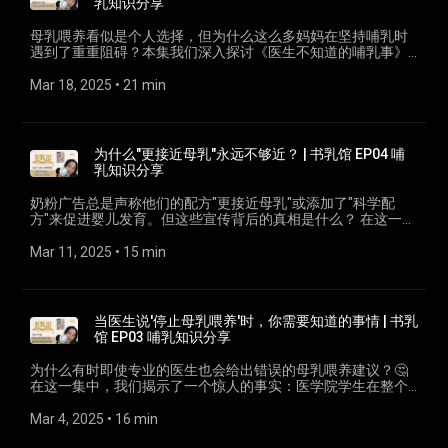
乳知识分享
https://www.anggugu.com/course-bundle/bundle34/ 】 💟线
出最佳决定 无论你是正在哺乳的妈妈，还是即将开始这段旅程
上哺乳课程《从零开始的追奶攻略》 【
的准妈妈，这一集都将帮助你摆脱不必要的恐惧，基于科学而
母乳喂养看似是个人选择，但为什么这么多妈妈在坚持哺乳时
https://www.anggugu.com/course-bundle/bundle1234/ 】 💟
非情绪做出最适合你和宝宝的决定。 📚《医生不知道的哺乳
遇到了重重阻碍？本集我们深入探讨《医生不知道的哺乳事》
每个月一场的Zoom直播哺乳课 【
事》作者：Jack Newman医生 & Andrea Polokova 🎙️主播：Lily
第四章——哺乳的权利，揭示医疗系统如何在无形中剥夺了妈妈
https://www.anggugu.com/online-course/#zoom-classes 】
Yeoh，嗯咕咕创始人，前国际认证泌乳顾问 #母乳喂养 #哺乳
们的哺乳权利，从医院的常规流程到职场的不友善环境，再到
Mar 18, 2025
 • 
21 min
😮有哺乳疑问？ 跟我预约在Zoom聊吧 【
风险 #哺乳科学 #泌乳顾问 #嗯咕咕 #书乳馆 #LilyYeoh 想了解
社会舆论的误导。 我分享了多个真实案例：被医生错误告知因
https://www.anggugu.com/appointment/ 】 📦有哺乳相关产
更多关于母乳喂养的科学知识？ 来报名我的 【线上哺乳课程⁠：
用药必须停止哺乳的妈妈、在厕所挤奶的上班族、被月子中心
品要我测评？ Contact me for breastfeeding related product
💟线上哺乳课程《免费！全母乳迷你攻略》 【
间接剥夺亲喂机会的产妇...这些故事背后是母乳喂养权利的持续
review: lily@anggugu.com
https://www.anggugu.com/free-mini-class-enroll/ 】 💟线上
挣扎。 更重要的是，我提供了实用策略帮助妈妈们在各种环境
❄❄❄❄❄❄❄❄❄❄❄❄❄❄❄❄❄❄❄❄ My video production
为什么"更接近母乳"永远不够近？ | 书乳馆 EP04 哺
哺乳课程《免费！追奶迷你课》 【
中坚持哺乳权利：如何与医护人员有效沟通、在职场环境争取
tools: Sony ZV-1 【 https://shp.ee/nvf9tbf 】 Rode Lavalier
乳知识分享
https://www.anggugu.com/l104-0001/ 】 💟线上哺乳课程
哺乳支持、选择真正支持母乳喂养的月子中心等。每位妈妈都
GO 【 https://shp.ee/i6w5rhf 】 Rode Wireless GO 【
《全母乳攻略》 【 https://www.anggugu.com/course-
应该获得准确的信息和适当的支持，而不是被恐惧和误解阻碍
https://shp.ee/gtqwfgf 】 Audient iD14 【
奶粉广告总是声称他们的配方"更接近母乳"或添加了"科学配
bundle/bundle12/ 】 💟线上哺乳课程《全母乳上班攻略》 【
哺乳旅程。 无论你是正在哺乳的妈妈，还是即将成为妈妈，甚
https://invol.co/cl6kj8z 】 Ulanzi Multifunction Table Top
方"来促进婴儿发育。但这些宣传背后的真相是什么？ 在这一集
https://www.anggugu.com/course-bundle/bundle123/ 】 💟
至是想要支持哺乳妈妈的家人或朋友，这一集都将帮助你理解
Holder【 https://shp.ee/wyqtmwf 】 Credits: Video shooting
中，泌乳顾问Lily Yeoh深入解析配方奶与母乳的真正差异。我
线上哺乳课程《11天追奶攻略》 【
哺乳权利的重要性以及如何捍卫它们。 🔔 欢迎订阅书乳馆，与
& editing & effects：Lily Yeoh BGM：Bossa Nova De
们将揭示那些精心设计的营销策略，探讨配方奶无法复制的母
Mar 11, 2025
 • 
15 min
https://www.anggugu.com/course-bundle/bundle34/ 】 💟线
我一起探索更多母乳喂养知识！ 💌 想了解更多哺乳资讯，可以
Anggugu Arranged by Lily Yeoh using Chuvosa loop by
乳奇迹，以及为什么即使是最先进的配方奶也永远无法真正接
上哺乳课程《从零开始的追奶攻略》 【
关注我的社交媒体 @lily.lactation 💟线上哺乳课程《免费！全母
EmphasisOnFlow
近母乳的生物复杂性。 您将了解到： ✅ 母乳中那些无法被复制
https://www.anggugu.com/course-bundle/bundle1234/ 】 😮
乳迷你攻略》 【 https://www.anggugu.com/free-mini-class-
的神奇成分（如HAMLET抗癌物质） ✅ 母乳如何根据时间和宝
有哺乳疑问？ 跟我预约在Zoom聊吧 【
enroll/ 】 💟线上哺乳课程《免费！追奶迷你课》 【
宝年龄而变化（时间营养学） ✅ 特殊配方奶（如防吐奶配方）
https://www.anggugu.com/appointment/ 】 📦有哺乳相关产
当医生说'停止母乳喂养'时，你需要知道的事情 | 书乳
https://www.anggugu.com/l104-0001/ 】 💟线上哺乳课程
背后的真相 ✅ 为什么关于母乳研究的争议常源于研究方法问题
品要我测评？ Contact me for breastfeeding related product
馆 EP03 哺乳知识分享
《全母乳攻略》 【 https://www.anggugu.com/course-
无论您是正在哺乳、计划哺乳，还是因各种原因选择配方奶，
review: lily@anggugu.com
bundle/bundle12/ 】 💟线上哺乳课程《全母乳上班攻略》 【
这一集都将帮助您理解母乳的独特价值，并在面对铺天盖地的
❄❄❄❄❄❄❄❄❄❄❄❄❄❄❄❄❄❄❄❄ My video production
为什么有时即使专业的医生也会给出错误的母乳喂养建议？🤔
https://www.anggugu.com/course-bundle/bundle123/ 】 💟
营销宣传时做出更明智的选择。 《书乳馆》是一档中文哺乳知
tools: Sony ZV-1 【 https://shp.ee/nvf9tbf 】 Rode Lavalier
在这一集中，我们揭示了一个惊人的事实：医学院学生在整个
线上哺乳课程《11天追奶攻略》 【
识播客，基于国际医学文献，由前IBCLC泌乳顾问Lily Yeoh制
GO 【 https://shp.ee/i6w5rhf 】 Rode Wireless GO 【
学习过程中平均只接受3小时的母乳喂养培训！这如何影响他们
https://www.anggugu.com/course-bundle/bundle34/ 】 💟线
作，为华语妈妈提供科学、实用的哺乳支持。 #母乳喂养 #配
https://shp.ee/gtqwfgf 】 Audient iD14 【
日后的临床决策？ 💡 当医生建议你因为服用药物或其他原因停
Mar 4, 2025
 • 
16 min
上哺乳课程《从零开始的追奶攻略》 【
方奶 #泌乳顾问 #育儿知识 #新手妈妈 💟线上哺乳课程《免
https://invol.co/cl6kj8z 】 Ulanzi Multifunction Table Top
止母乳喂养时，你该如何应对？本集分享： • 医学教育中常见
https://www.anggugu.com/course-bundle/bundle1234/ 】 💟
费！全母乳迷你攻略》 【 https://www.anggugu.com/free-
Holder【 https://shp.ee/wyqtmwf 】 Credits: Video shooting