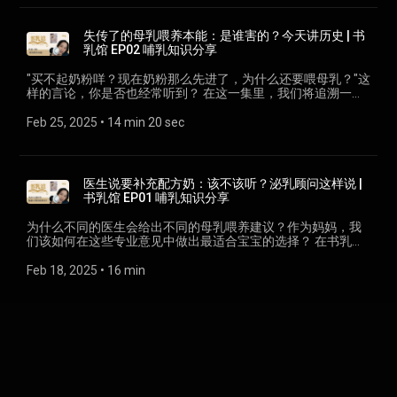
的母乳喂养误区 • 配方奶公司如何影响医学教育 • 面对矛盾医疗
每个月一场的Zoom直播哺乳课 【
mini-class-enroll/ 】 💟线上哺乳课程《免费！追奶迷你课》 【
& editing & effects：Lily Yeoh BGM：Bossa Nova De
建议时的实用策略 • 如何为自己和宝宝的母乳喂养权利发声 📚
https://www.anggugu.com/online-course/#zoom-classes 】
https://www.anggugu.com/l104-0001/ 】 💟线上哺乳课程
Anggugu Arranged by Lily Yeoh using Chuvosa loop by
这一集基于Jack Newman医生和Andrea Polokova所著《What
😮有哺乳疑问？ 跟我预约在Zoom聊吧 【
失传了的母乳喂养本能：是谁害的？今天讲历史 | 书
《全母乳攻略》 【 https://www.anggugu.com/course-
EmphasisOnFlow
Doctors Don't Know about Breastfeeding》第二章，揭示了为
https://www.anggugu.com/appointment/ 】 📦有哺乳相关产
乳馆 EP02 哺乳知识分享
bundle/bundle12/ 】 💟线上哺乳课程《全母乳上班攻略》 【
什么即使是专业医生有时也会缺乏母乳喂养的准确知识。 ✨ 每
品要我测评？ Contact me for breastfeeding related product
https://www.anggugu.com/course-bundle/bundle123/ 】 💟
位妈妈都有权获得无偏见、准确的母乳喂养信息。通过了解医
review: lily@anggugu.com
"买不起奶粉咩？现在奶粉那么先进了，为什么还要喂母乳？"这
线上哺乳课程《11天追奶攻略》 【
学教育系统的局限性，你可以更有信心地为自己和宝宝争取最
❄❄❄❄❄❄❄❄❄❄❄❄❄❄❄❄❄❄❄❄ My video production
样的言论，你是否也经常听到？ 在这一集里，我们将追溯一段
https://www.anggugu.com/course-bundle/bundle34/ 】 💟线
佳支持。 🔗 获取更多支持： • 报名我的线上哺乳课程: [
tools: Sony ZV-1 【 https://shp.ee/nvf9tbf 】 Rode Lavalier
鲜为人知的历史：母乳喂养是如何从人类延续几十万年的本
上哺乳课程《从零开始的追奶攻略》 【
https://www.anggugu.com/online-course/ ] • 预约一对一哺乳
GO 【 https://shp.ee/i6w5rhf 】 Rode Wireless GO 【
能，变成今天需要"专业指导"的技能。 通过解读《What
Feb 25, 2025
 • 
14 min 20 sec
https://www.anggugu.com/course-bundle/bundle1234/ 】 💟
咨询: [https://www.anggugu.com/appointment⁠ ] • 加入嗯咕咕
https://shp.ee/gtqwfgf 】 Audient iD14 【
Doctors Don't Know About Breastfeeding》第一章，我们将探
每个月一场的Zoom直播哺乳课 【
哺乳支援群: [
https://invol.co/cl6kj8z 】 Ulanzi Multifunction Table Top
讨： - 为什么远古时期的母乳喂养是一种社群共同参与的行为 -
https://www.anggugu.com/online-course/#zoom-classes 】
https://www.facebook.com/groups/AngguguBFG/ ] #母乳喂
Holder【 https://shp.ee/wyqtmwf 】 Credits: Video shooting
19世纪末的科技革命如何改变了婴儿喂养方式 - "科学育儿"理念
😮有哺乳疑问？ 跟我预约在Zoom聊吧 【
养 #哺乳知识 #母婴健康 #医学教育 #新手妈妈 #育儿知识
& editing & effects：Lily Yeoh BGM：Bossa Nova De
是如何动摇了妈妈们的哺乳信心 - 现代妈妈如何能够重拾这份
https://www.anggugu.com/appointment/ 】 📦有哺乳相关产
医生说要补充配方奶：该不该听？泌乳顾问这样说 |
Anggugu Arranged by Lily Yeoh using Chuvosa loop by
失落的本能 作为泌乳顾问，我不只是要告诉你这段历史，更要
品要我测评？ Contact me for breastfeeding related product
书乳馆 EP01 哺乳知识分享
EmphasisOnFlow
帮助你看清：当今妈妈们在母乳喂养路上遇到的种种困扰，其
review: lily@anggugu.com
实并不是个人能力的问题，而是整个社会变迁带来的结果。 听
❄❄❄❄❄❄❄❄❄❄❄❄❄❄❄❄❄❄❄❄ My video production
为什么不同的医生会给出不同的母乳喂养建议？作为妈妈，我
完这一集，你将更了解自己的身体，对母乳喂养建立更强的信
tools: Sony ZV-1 【 https://shp.ee/nvf9tbf 】 Rode Lavalier
们该如何在这些专业意见中做出最适合宝宝的选择？ 在书乳馆
心。因为每一位妈妈都应该知道：这些年来，不是我们失去了
GO 【 https://shp.ee/i6w5rhf 】 Rode Wireless GO 【
第一集，泌乳顾问Lily与你探讨： - 医疗系统对母乳喂养的认知
喂养的本能，而是这个本能被商业利益刻意地淡化了。 让我们
https://shp.ee/gtqwfgf 】 Audient iD14 【
现状 - 如何评估医生的补奶建议 - 面对矛盾建议时的明智应对 -
Feb 18, 2025
 • 
16 min
一起重新认识母乳喂养，找回属于每个妈妈的天赋本能。 💟线
https://invol.co/cl6kj8z 】 Ulanzi Multifunction Table Top
建立哺乳自信的实用方法 📚 内容改编自畅销书《What Doctors
上哺乳课程《免费！全母乳迷你攻略》 【
Holder【 https://shp.ee/wyqtmwf 】 Credits: Video shooting
Don't Know About Breastfeeding》 👩‍⚕️ 由Lily Yeoh解析 💡 更多
https://www.anggugu.com/free-mini-class-enroll/ 】 💟线上
& editing & effects：Lily Yeoh BGM：Bossa Nova De
母乳喂养资源： 官网：⁠www.anggugu.com⁠ Instagram：
哺乳课程《免费！追奶迷你课》 【
Anggugu Arranged by Lily Yeoh using Chuvosa loop by
⁠lily.lactation⁠ Facebook： ⁠泌乳顾问 Lily Yeoh #母乳喂养 #育儿
https://www.anggugu.com/l104-0001/ 】 💟线上哺乳课程
EmphasisOnFlow
知识 #泌乳顾问 #新手妈妈 #育儿好物 #马来西亚妈妈 #育儿分
《全母乳攻略》 【 https://www.anggugu.com/course-
享 🔔 订阅我的频道，获取更多育儿知识！ 每周更新，与你一起
bundle/bundle12/ 】 💟线上哺乳课程《全母乳上班攻略》 【
探讨母乳喂养的重要话题。 💟线上哺乳课程《免费！全母乳迷
https://www.anggugu.com/course-bundle/bundle123/ 】 💟
你攻略》 【 https://www.anggugu.com/free-mini-class-
线上哺乳课程《11天追奶攻略》 【