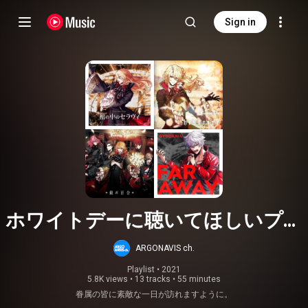
Sign in
ホワイトデーに聴いてほしいプレ
イリスト byランズベリー・アーサ
ARGONAVIS ch.
ー
Playlist
 • 
2021
5.8K views
•
13 tracks
•
55 minutes
眷属の皆に素敵な一日が訪れますように。