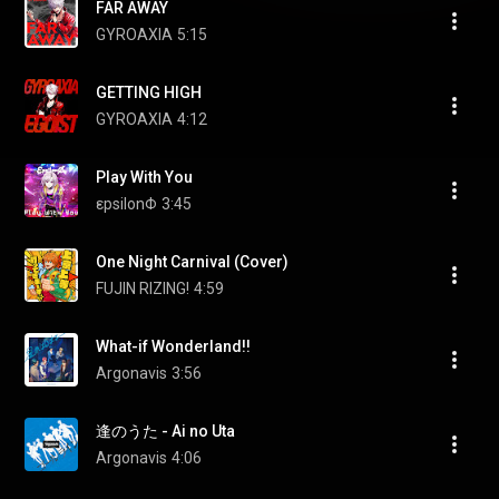
FAR AWAY
GYROAXIA
5:15
GETTING HIGH
GYROAXIA
4:12
Play With You
εpsilonΦ
3:45
One Night Carnival (Cover)
FUJIN RIZING!
4:59
What-if Wonderland!!
Argonavis
3:56
逢のうた - Ai no Uta
Argonavis
4:06