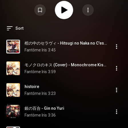
Sort
棺の中のセラヴィ - Hitsugi no Naka no C'est la vie
Fantôme Iris
3:45
モノクロのキス (Cover) - Monochrome Kiss (Cover)
Fantôme Iris
3:59
histoire
Fantôme Iris
3:23
銀の百合 - Gin no Yuri
Fantôme Iris
3:36