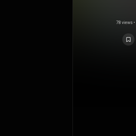
78 views
•