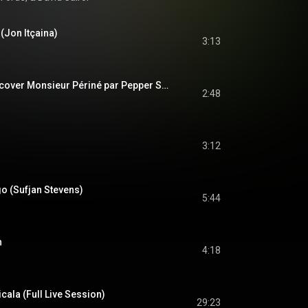
 (Jon Itçaina)
3:13
La Muerte acoustic cover Monsieur Périné par Pepper Swing
2:48
3:12
o (Sufjan Stevens)
5:44
n
4:18
cala (Full Live Session)
29:23