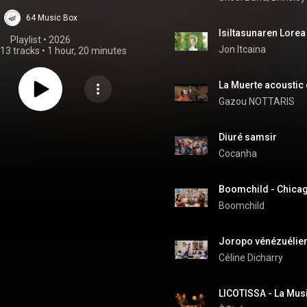
64 Music Box
Isiltasunaren Lorea
Playlist
 • 
2026
Jon Itcaina
13 tracks
•
1 hour, 20 minutes
Gazou NOTTARIS
Diuré samsir
Cocanha
Boomchild - Chicag
Boomchild
Joropo vénézuélie
Céline Dicharry
LICOTISSA - La Musi