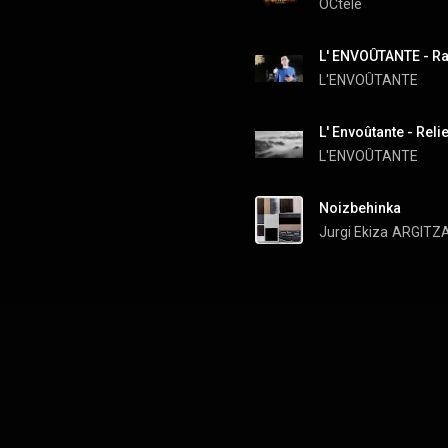
ÒCtele
L' ENVOÛTANTE - Ra
L'ENVOÛTANTE
L' Envoûtante - Reli
L'ENVOÛTANTE
Noizbehinka
Jurgi Ekiza
ARGITZ