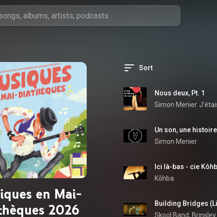
Sort
Nous deux, Pt. 1
Simon Menier
J'étai
Simon Menier
Ici là-bas - cie Kôh
Kôhba
iques en Mai-
Building Bridges (Li
thèques 2026
Skool Band, Brinsley 