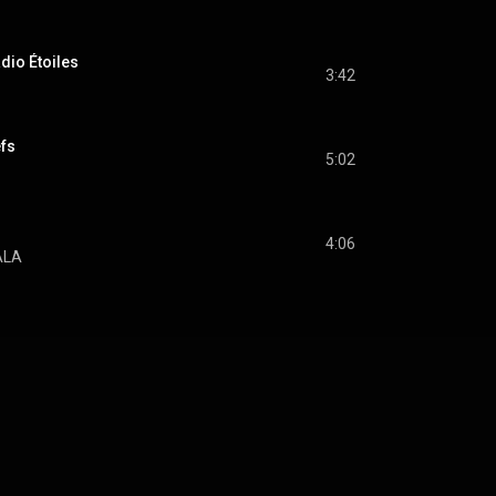
dio Étoiles
3:42
efs
5:02
4:06
ALA