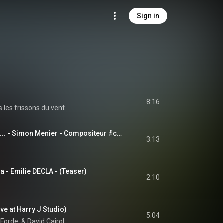
Sign in
8:16
s les frissons du vent
Un son, une histoire... - Simon Menier - Compositeur #cinematic #movie #composer #musicmaker
3:13
ba - Emilie DECLA - (Teaser)
2:10
ve at Harry J Studio)
5:04
Forde, & David Cairol