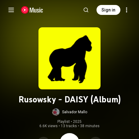
Sign in
Rusowsky - DAISY (Album)
Salvador Mallo
Playlist
 • 
2025
6.6K views
•
13 tracks
•
38 minutes