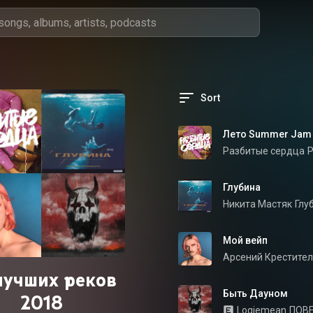
Sort
Лето Summer Jam
Разбитые сердца
Р
Глубина
Никита Мастяк
Глу
Мой вейп
Арсений Крестите
лучших треков
Быть Дауном
2018
Loqiemean
ПОВ