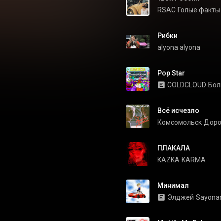
RSAC
Голые факты
Рибки
alyona alyona
Pop Star
COLDCLOUD
Бол
Всё исчезло
Комсомольск
Доро
ПЛАКАЛА
KAZKA
KARMA
Минимал
Элджей
Sayonar