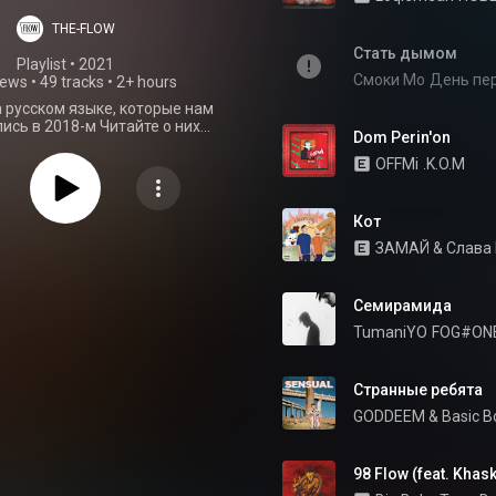
THE-FLOW
Стать дымом
Playlist
 • 
2021
Смоки Мо
День пе
iews
•
49 tracks
•
2+ hours
а русском языке, которые нам
 2018-м Читайте о них
Dom Perin'on
://the-flow.ru/best-of-2018/50-
l...
OFFMi
.K.O.M
Кот
ЗАМАЙ
 & 
Слава
Семирамида
TumaniYO
FOG#ON
Странные ребята
GODDEEM
 & 
Basic B
98 Flow (feat. Khask