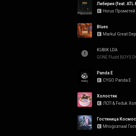
Либерия (feat. ATL
Horus
Прометей
Blues
Markul
Great Dep
KUBIK LDA
GONE.Fludd
BOYS D
Panda E
CYGO
Panda E
Холостяк
ЛСП
 & 
Feduk
Хол
Гостиница Космос
Mnogoznaal
Гос