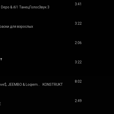
3:41
d Depo
 & 
i61
ТанецГолосЗвук 3
3:22
раски для взрослых
2:06
т
3:22
8:02
ave$
, 
JEEMBO
 & 
Loqiemean
KONSTRUKT
2:49
E