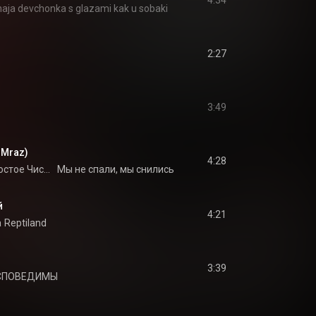
4:34
naja devchonka s glazami kak u sobaki
2:27
3:49
 Mraz)
4:28
Самое Большое Простое Число
Мы не спали, мы снились
й
4:21
а
Reptiland
3:39
ИСПОВЕДИМЫ