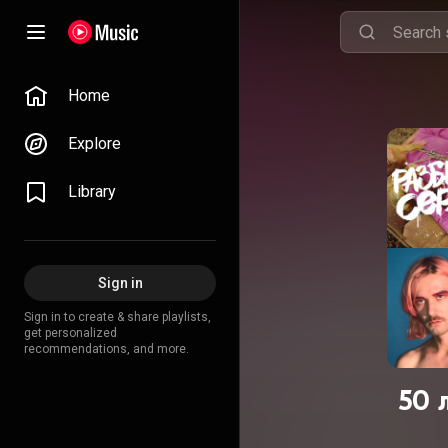
Home
Explore
Library
Sign in
Sign in to create & share playlists,
get personalized
recommendations, and more.
50 