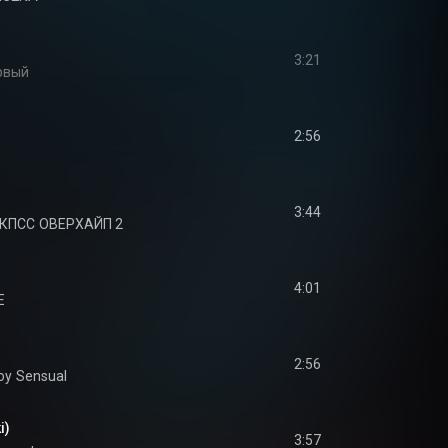
3:21
рвый
2:56
3:44
 КПСС
ОВЕРХАЙП 2
4:01
E
2:56
oy
Sensual
i)
3:57