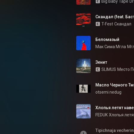
Big Baby Tape
Dr
Скандал (feat. Бас
T-Fest
Скандал
Беломазый
Мак Сима Мгла
Мгл
Зенит
SLIMUS
Место П
Масло Черного Тм
otsemi nedug
Хлопья летят наве
FEDUK
Хлопья летя
Tipichnaja vecheri