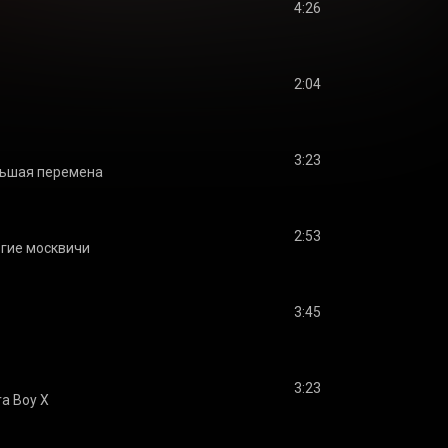
4:26
2:04
3:23
ьшая перемена
2:53
гие москвичи
3:45
3:23
a Boy X