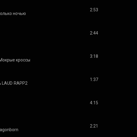
2:53
только ночью
2:44
3:18
Мокрые кроссы
1:37
& 
LAUD
RAPP2
4:15
2:21
agonborn