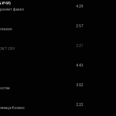
 & ИЧИ)
4:29
 роняет факел
2:57
ression
2:21
ON'T CRY
4:43
3:02
остяк
2:22
тиница Космос