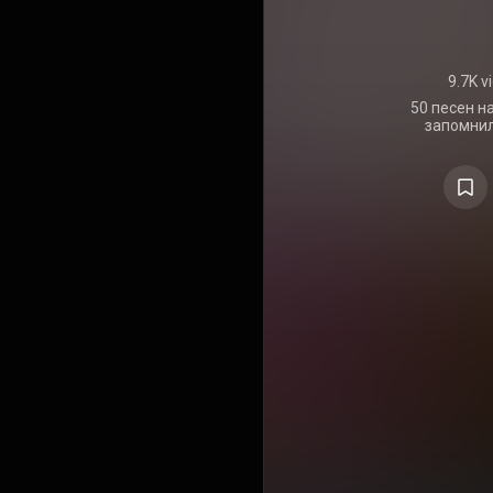
9.7K v
50 песен н
запомнились в
здесь:
https