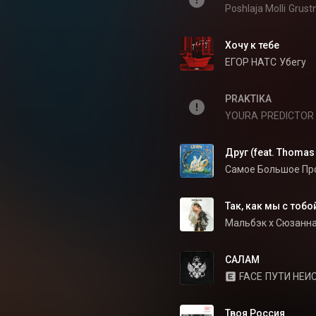
Poshlaja Molli
Grust
Хочу к тебе
ЕГОР НАТС
Убегу
PRAKTIKA
YOURA
PREDICTOR
Друг (feat. Thomas
Так, как мы с тобо
Мальбэк х Сюзанн
САЛАМ
FACE
ПУТИ НЕ
Твоя Россия