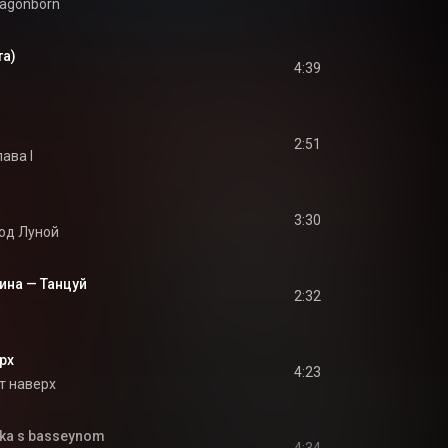
agonborn
та)
4:39
2:51
ава I
3:30
од Луной
ина — Танцуй
2:32
рх
4:23
т наверх
nka s basseynom