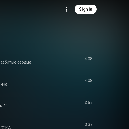
Sign in
4:08
азбитые сердца
4:08
бина
3:57
ль
31
3:37
ЕС2КА