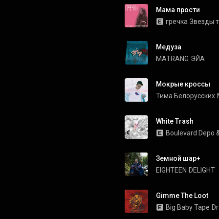
Мама прости
гречка
Звезды 
Медуза
MATRANG
ЭЙА
Мокрые кроссы
Тима Белорусских
White Trash
Boulevard Depo
 
Земной шар+
EIGHTEEN
DELIGHT
Gimme The Loot
Big Baby Tape
Dr