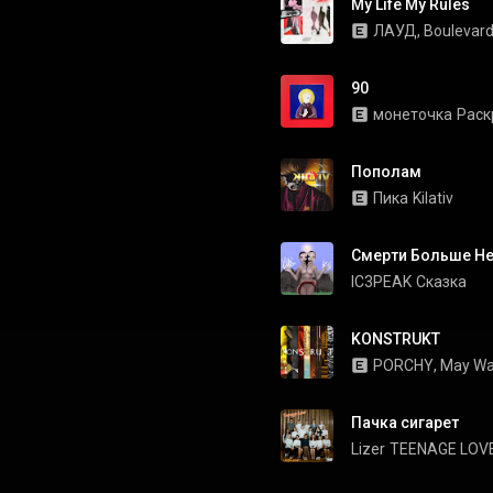
My Life My Rules
ЛАУД
, 
Boulevar
90
монеточка
Раск
Пополам
Пика
Kilativ
Смерти Больше Не
IC3PEAK
Сказка
KONSTRUKT
PORCHY
, 
May W
Пачка сигарет
Lizer
TEENAGE LOV