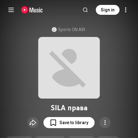
Sign in
Sports ON AIR
SILA права
Save to library