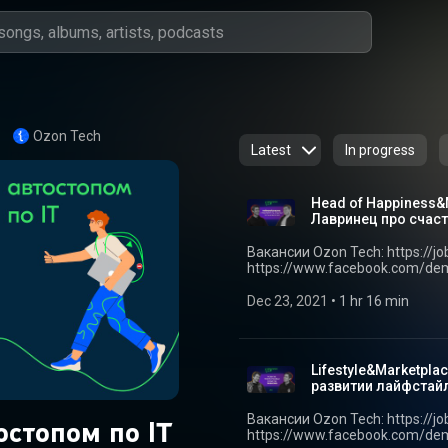
Ozon Tech
Latest
In progress
Head of Happiness&
Лавринец про счас
Вакансии Ozon Tech: https://job.ozon.ru/it
https://www.facebook.com/demidov.andrey Автостопом п
Андрея Демидова и Ozon Tech 
Подписывайтесь на канал, чтобы не
Dec 23, 2021
 • 
1 hr 16 min
нашего подкаста завершает 
руководитель управления кли
Райффайзенбанка. Виталий ра
менеджмент из дизайна. Мы п
Lifestyle&Marketpl
команды в европейском банк
развитии лайфстай
экосистему и зачем им сотни вице-президентов.
платформах: https://ozontech.podlink.to/podcast Т
Вакансии Ozon Tech: https://job.ozon.ru/it
остопом по IT
госте 02:04 Образование и ка
https://www.facebook.com/demidov.andrey Автостопом п
Первая работа продакт-менедж