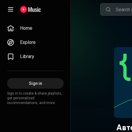
Home
Explore
Library
Sign in
Sign in to create & share playlists,
get personalized
recommendations, and more.
Авт