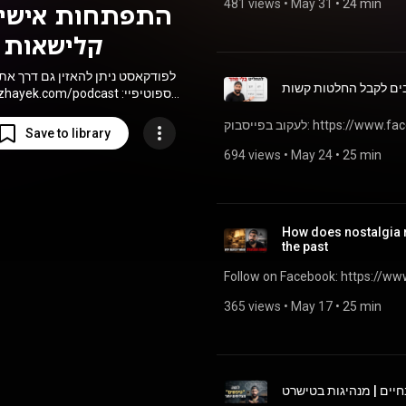
481 views
 • 
May 31
 • 
24 min
התפתחות אישית
קלישאות
לפודקאסט ניתן להאזין גם דרך א:
ltzhayek.com/podcast
ספוטיפיי:
n.spotify.com/show/2zw5m6z...
לעקוב בפייסבוק: https:
אפל פודקסט:
Save to library
dcasts.apple.com/us/podcast...
694 views
 • 
May 24
 • 
25 min
How does nostalgia r
the past
Follow on Facebook: https://w
365 views
 • 
May 17
 • 
25 min
ים | מנהיגות בטישרט