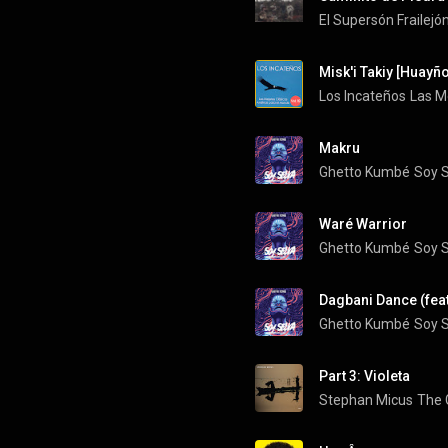
El Supersón Frailejó
Misk'i Takiy [Huay
Los Incateños
Makru
Ghetto Kumbé
Soy 
Waré Warrior
Ghetto Kumbé
Soy 
Dagbani Dance (fea
Ghetto Kumbé
Soy 
Part 3: Violeta
Stephan Micus
The 