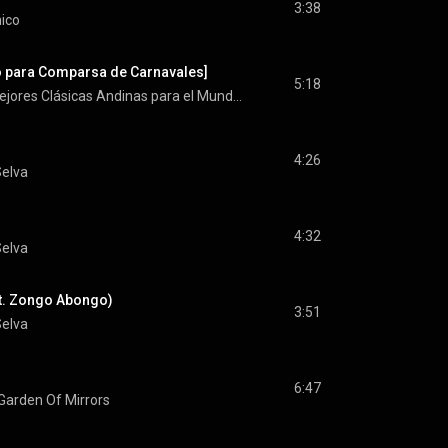
3:38
nico
ño para Comparsa de Carnavales]
5:18
Las Mejores Clásicas Andinas para el Mundo, Vol. 19
4:26
Selva
4:32
Selva
t. Zongo Abongo)
3:51
Selva
6:47
Garden Of Mirrors