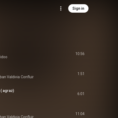
Sign in
10:56
ridoo
1:51
ban Valdivia
Confluir
 ( agraz)
6:01
11:04
ban Valdivia
Confluir