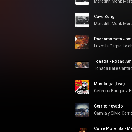
Meredith Monk
Mere
Cave Song
Meredith Monk
Mere
Pachamamata Jam
Luzmila Carpio
Tonada - Rosas Ama
Tonada Baile Canta
Mandinga (Live)
Ceferina Banquez
N
Cerrito nevado
Camila y Silvio
Cerri
Corre Morenita - M