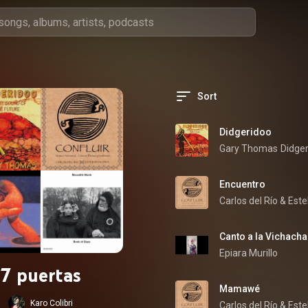
Sort
Didgeridoo
Gary Thomas
Didge
Encuentro
Carlos del Río
 & 
Este
Canto a la Vichacha
Epiara Murillo
7 puertas
Mamawé
Karo Colibri
Carlos del Río
 & 
Este