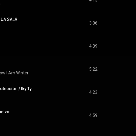
4:13
a
GUA SALÁ
3:06
4:39
E
5:22
Now I Am Winter
otección / Iky Ty
4:23
uelvo
4:59