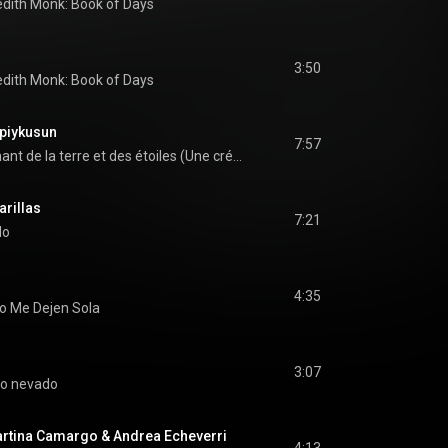
dith Monk: Book of Days
3:50
dith Monk: Book of Days
piykusun
7:57
Le chant de la terre et des étoiles (Une création inspirée par le grand livre des Indiens Quechua)
rillas
7:21
do
4:35
o Me Dejen Sola
3:07
to nevado
artina Camargo & Andrea Echeverri