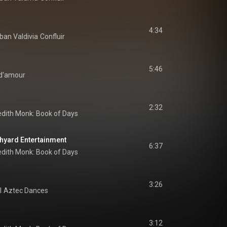
4:34
ban Valdivia
Confluir
5:46
 d'amour
2:32
dith Monk: Book of Days
chyard Entertainment
6:37
dith Monk: Book of Days
3:26
l
Aztec Dances
3:12