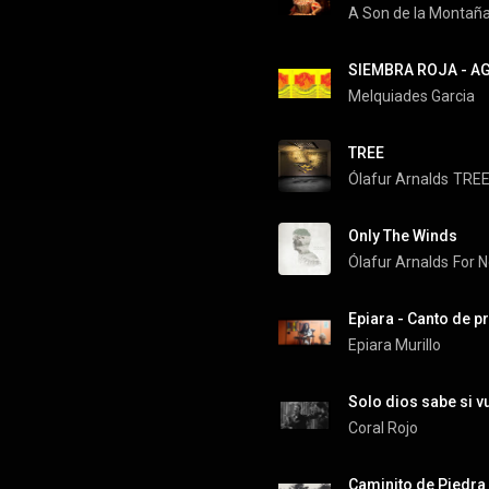
A Son de la Montañ
SIEMBRA ROJA - A
Melquiades Garcia
TREE
Ólafur Arnalds
TRE
Only The Winds
Ólafur Arnalds
For 
Epiara - Canto de pr
Epiara Murillo
Solo dios sabe si v
Coral Rojo
Caminito de Piedra