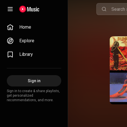
Home
Explore
Library
Sign in
Sign in to create & share playlists,
get personalized
recommendations, and more.