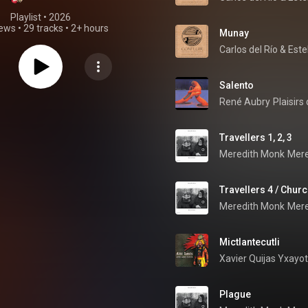
Playlist
 • 
2026
iews
•
29 tracks
•
2+ hours
Munay
Carlos del Río
 & 
Este
Salento
René Aubry
Plaisirs
Travellers 1, 2, 3
Meredith Monk
Mere
Travellers 4 / Chur
Meredith Monk
Mere
Mictlantecutli
Xavier Quijas Yxayot
Plague