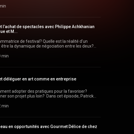
? Pour en discuter, Patrick reçoit
t et fondateur des Productions Subites et gérant,
 min
gné Le Phoque OFF PRO:
et l’achat de spectacles avec Philippe Achkhanian
e et M...
ammatrice de festival? Quelle est la réalité d'un
 être la dynamique de négociation entre les deux?
er pour établir la valeur et le prix d’un spectacle?
 Myriam Sophie Deslauriers, codirectrice générale et
0 min
Bleu ainsi que Philippe Achkhanian, agent de
O:
et déléguer en art comme en entreprise
ment adopter des pratiques pour la favoriser?
r son projet plus loin? Dans cet épisode, Patrick
OFF PRO:
2 min
eau en opportunités avec Gourmet Délice de chez