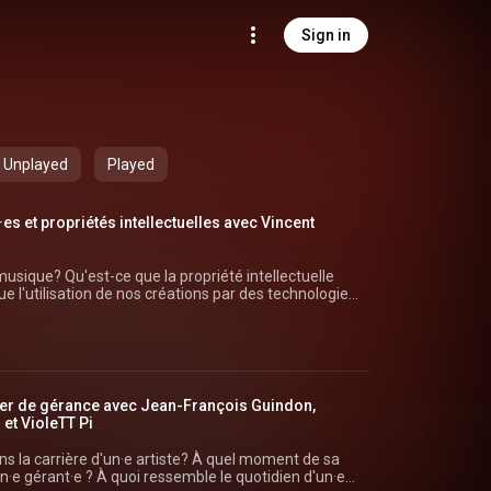
Sign in
Unplayed
Played
es et propriétés intellectuelles avec Vincent
usique? Qu'est-ce que la propriété intellectuelle
e l'utilisation de nos créations par des technologies
on du droit d'auteur? Pour en discuter, Patrick reçoit
oqueoff.com/) Animation: Patrick Labbé
e
er de gérance avec Jean-François Guindon,
 et VioleTT Pi
ans la carrière d'un·e artiste? À quel moment de sa
un·e gérant·e ? À quoi ressemble le quotidien d'un·e