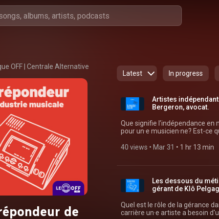
ue OFF | Centrale Alternative
Latest
In progress
Artistes indépendant·
Bergeron, avocat.
Que signifie l’indépendance en m
pour un·e musicien·ne? Est-ce qu
comme l’IA constitue une violati
Vincent Bergeron, avocat. Un balado signé Le Phoque OFF PRO:
40 views
 • 
Mar 31
 • 
1 hr 13 min
⁠⁠https://pro.phoqueoff.com⁠⁠ (https://pro.ph
Production: Centrale Alternativ
Les dessous du méti
gérant de Klô Pelgag
Quel est le rôle de la gérance d
répondeur de
carrière un·e artiste a besoin d'