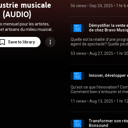
gérant·e? Quels sont les principaux défis du métier 
ustrie musicale
Jean-François Guindon, présiden
56 views
 • 
Sep 24, 2025
 • 
1 hr 6
entre autres, de Klô Pelgag et de VioleTT Pi. Un balado si
(AUDIO)
https://pro.phoqueoff.com Animation: Patrick Labbé Production: Centrale
Alternative
o mensuel pour les artistes,
Démystifier la vente 
 et artisans du milieu musical
de chez Bravo Musiqu
 québécois et franco-canadien.
Quelle est la réalité d’une progr
épisode, on traite d’un sujet ou
Save to library
agent de spectacle? Quelle peut
ct de l'industrie et on répond
Sur quels critères peut-on se bas
 à des questions des auditrices
Pour en discuter, Patrick reçoit
53 views
 • 
Aug 27, 2025
 • 
1 hr 2
eurs. Pour poser tes questions:
programmatrice du Festival Bleu
18Un balado signé Le Phoque
spectacles chez Bravo Musique. Un balado signé Le Phoque OFF PR
https://pro.phoqueoff.com Animation: Patrick Labbé Production: Centrale
PRO.Animation: Patrick
Alternative
uction: Centrale Alternative
Innover, développer 
Qu’est-ce que l’innovation? Com
Comment bien s’entourer et mene
reçoit Matin Boivin pour en discuter. Un balado signé Le Phoque 
https://pro.phoqueoff.com Animation: Patrick Labbé Production: Centrale
11 views
 • 
Aug 13, 2025
 • 
1 hr 1
Alternative
Transformer son rés
Bonsound