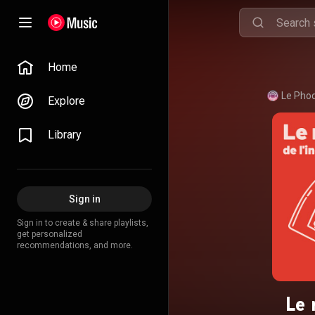
Home
Le Phoq
Explore
Library
Sign in
Sign in to create & share playlists,
get personalized
recommendations, and more.
Le 