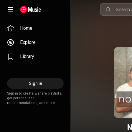
Home
Explore
Library
Sign in
Sign in to create & share playlists,
get personalized
recommendations, and more.
N