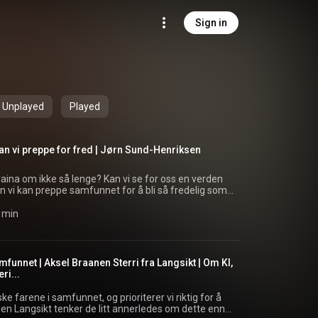
Sign in
Unplayed
Played
 kan vi preppe for fred | Jørn Sund-Henriksen
kraina om ikke så lenge? Kan vi se for oss en verden
n vi kan preppe samfunnet for å bli så fredelig som
 varig, fredelig løsning i Ukraina. Gjest i Studio
 Norsk/Ukrainsk venneforening og kjent fra
5 min
tigheten av å si fra • Er handel
mfunnet | Aksel Braanen Sterri fra Langsikt | Om KI,
ri...
 norsk og europeisk sikkerhet, er dette episoden du
ke farene i samfunnet, og prioriterer vi riktig for å
p) Instagram
en Langsikt tenker de litt annerledes om dette enn
pp/) Facebook