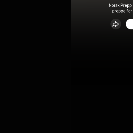
Norsk Prepp
preppe for a
går alt bed