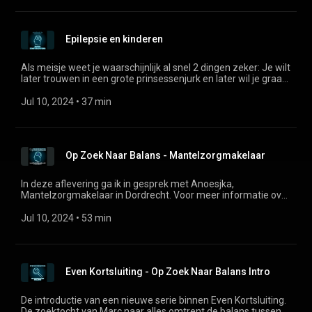
soms heftige situaties. We vertellen ook wat de grootste
drempel was om met dit medicijn te starten en wat de
doorslag gaf om ermee te starten. We nemen je ook in
Epilepsie en kinderen
vogelvlucht mee door het opbouw schema.
Als meisje weet je waarschijnlijk al snel 2 dingen zeker: Je wilt
later trouwen in een grote prinsessenjurk en later wil je graag
kinderen. Maar wat als je ineens epilepsie krijgt? Kan het dan
wel, en is dat niet gevaarlijk met je aanvallen en medicijnen?
Jul 10, 2024
 • 
37 min
In deze aflevering nemen we je mee in ons traject om
verantwoord zwanger te worden en leggen we je uit dat
epilepsie je kinderwens absoluut niet in de weg hoeft te
staan. Wij hebben een gezonde jongen van 4 jaar als bewijs.
Op Zoek Naar Balans - Mantelzorgmakelaar
In deze aflevering ga ik in gesprek met Anoesjka,
Mantelzorgmakelaar in Dordrecht. Voor meer informatie over
de mantelzorg makelaar kijk je op de website van Anoesjka,
mantelzorgmakelaardordrecht.nl
Jul 10, 2024
 • 
53 min
(https://www.mantelzorgmakelaardordrecht.nl/) Voor meer
informatie over alarmsystemen bij epilepsie kijk je op de
website van EpilepsieNL (https://www.epilepsie.nl/over-
epilepsie/hulpmiddelen/leenregeling) .
Even Kortsluiting - Op Zoek Naar Balans Intro
De introductie van een nieuwe serie binnen Even Kortsluiting.
De zoektocht van Marc naar alles omtrent de balans tussen