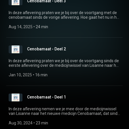
Cenobamaat - Deel 3
In deze aflevering praten we je bij over de voortgang met de
cenobamaat sinds de vorige aflevering. Hoe gaat het nu in het
algemeen, hoe staat het met haar aanvallen, zijn er
wijzigingen in de medicijnen gedaan en hoe is het met de
Aug 14, 2025
 • 
24 min
bijwerkingen?
Cenobamaat - Deel 2
In deze aflevering praten we je bij over de voortgang sinds de
eerste aflevering over de medicijnwissel van Lisanne naar het
nieuwe medicijn Cenobamaat, dat sinds 2021 is goedgekeurd
voor de Europese markt en sinds 2022 in Nederland is
Jan 10, 2025
 • 
16 min
goedgekeurd als medicijn. Lisanne verteld over hoe het
gebruik van de cenobamaat naast haar huidige medicijnen is
veranderd, hoe het nu gaat met de bijwerkingen en wat ze
ervaart met aanvallen en haar NVS.
Cenobamaat - Deel 1
In deze aflevering nemen we je mee door de medicijnwissel
van Lisanne naar het nieuwe medicijn Cenobamaat, dat sinds
2021 is goedgekeurd voor de Europese markt en sinds 2022
in Nederland is goedgekeurd als medicijn. We vertellen welke
Aug 30, 2024
 • 
23 min
medicijnen ze gebruikte en waarvoor ze die gebruikte, voor