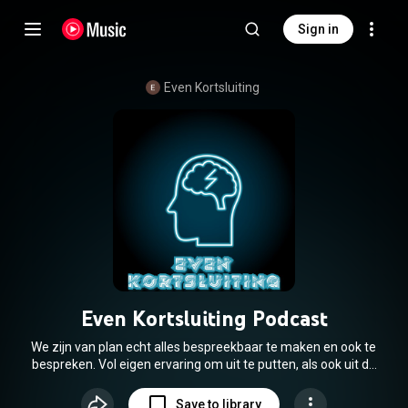
Sign in
Even Kortsluiting
Even Kortsluiting Podcast
We zijn van plan echt alles bespreekbaar te maken en ook te
bespreken. Vol eigen ervaring om uit te putten, als ook uit de
ervaring van mensen om ons heen, lotgenoten en experts.
Medicijnen, belemmeringen in het dagelijks leven,
Save to library