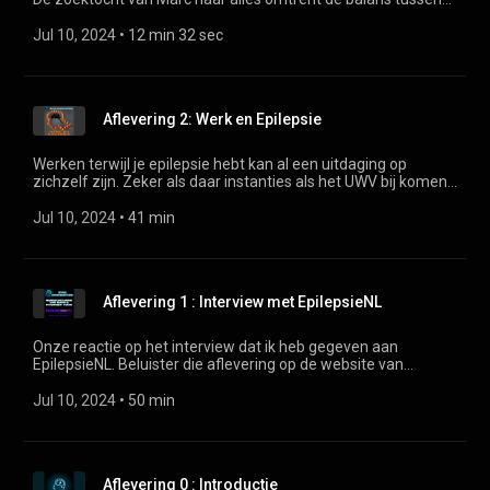
Mantelzorger en Partner.
Jul 10, 2024
 • 
12 min 32 sec
Aflevering 2: Werk en Epilepsie
Werken terwijl je epilepsie hebt kan al een uitdaging op
zichzelf zijn. Zeker als daar instanties als het UWV bij komen.
Gelukkig kan het Sein helpen. Lisanne neemt je mee in haar
ervaringen, negatief, negatiever en soms ook positief. Link
Jul 10, 2024
 • 
41 min
naar de aflevering van Visie op Epilepsie met Peter:
https://open.spotify.com/episode/5QcGYvlxqRSNatQl54egEd?
si=94edf43f27db4d94
Aflevering 1 : Interview met EpilepsieNL
Onze reactie op het interview dat ik heb gegeven aan
EpilepsieNL. Beluister die aflevering op de website van
EpilepsieNL via https://www.epilepsie.nl/podcast Of direct op
Spotify:
Jul 10, 2024
 • 
50 min
https://podcasters.spotify.com/pod/show/epilepsienl/episodes/Tr
en-Hoop---In-gesprek-met-Marc-e297qr5/a-aabnm4n
Aflevering 0 : Introductie