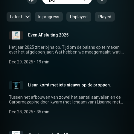
toekomstplannen, dromen en omgaan met de soms harde
realiteit waardoor dromen in duigen vallen. Of toch
niet? Medische ontwikkelingen op het gebied van
Latest
In progress
Unplayed
Played
bijvoorbeeld implantaten die serieus effect hebben op de
epilepsie.
Even AFsluiting 2025
Het jaar 2025 zit er bijna op. Tijd om de balans op te maken
over het afgelopen jaar; Wat hebben we meegemaakt, wat is
er allemaal veranderd en hoe heeft de podcast het eigenlijk
gedaan?
Dec 29, 2025
 • 
19 min
Lisan komt met iets nieuws op de proppen.
Tussen het afbouwen van zowel het aantal aanvallen en de
Carbamazepine door, kwam (het lichaam van) Lisanne met
iets nieuws op de proppen. Wat volgde was een
ziekenhuisopname en nóg meer medicijnen. In deze
Dec 28, 2025
 • 
35 min
aflevering nemen we je mee door deze dagen en wat de
wisselwerking met epilepsie en anti aanvalsmedicijnen
betekent.