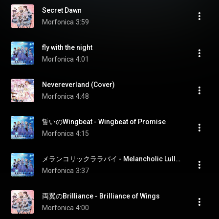
Secret Dawn
Morfonica
3:59
fly with the night
Morfonica
4:01
Nevereverland (Cover)
Morfonica
4:48
誓いのWingbeat - Wingbeat of Promise
Morfonica
4:15
メランコリックララバイ - Melancholic Lullaby
Morfonica
3:37
両翼のBrilliance - Brilliance of Wings
Morfonica
4:00