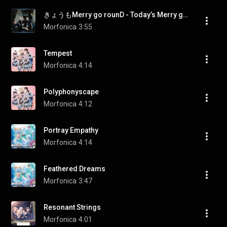
きょうもMerry go rounD - Today’s Merry go rounD
Morfonica
3:55
Tempest
Morfonica
4:14
Polyphonyscape
Morfonica
4:12
Portray Empathy
Morfonica
4:14
Feathered Dreams
Morfonica
3:47
Resonant Strings
Morfonica
4:01