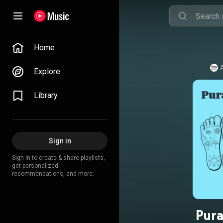
Home
Explore
Library
Sign in
Sign in to create & share playlists,
get personalized
recommendations, and more.
Pur