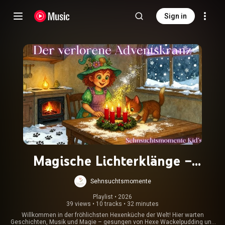
Sign in
Magische Lichterklänge –
Weihnachtsmusik aus der
Sehnsuchtsmomente
Zauberküche
Playlist
 • 
2026
39 views
•
10 tracks
•
32 minutes
Willkommen in der fröhlichsten Hexenküche der Welt! Hier warten
Geschichten, Musik und Magie – gesungen von Hexe Wackelpudding und