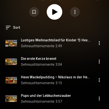
ihrem Kater Pups. 🪄🐾 Tauche ein in funkelnde Weihnachtsklänge,
glitzernde Melodien und kleine Abenteuer voller Herz, Humor und Zauber.
Perfekt zum Mitsingen, Tanzen, Basteln oder einfach zum Träumen bei
Kerzenschein. 🎄💫 🕯️ Jede Melodie erzählt eine Geschichte: Vom
verlorenen Adventskranz, tanzenden Kerzen und geheimnisvollen
Schneebriefen bis hin zur großen Feier im Zaubergarten. 🌟 Ideal für: ✔️
Kinder zwischen 3–8 Jahren ✔️ Familienzeit in der Adventszeit ✔️
Kindergärten, Schulen & Weihnachtsbasteleien ✔️ Alle, die an Magie
Sort
glauben 💖 Weitere Magie & Mitmachbücher findest du auf: 🌐
https://www.sehnsuchtsmomente.com/mus...
Lustiges Weihnachtslied für Kinder 🎅 Hexe Wackelpudding sucht den Adventskranz
Sehnsuchtsmomente
2:49
Die erste Kerze brennt
Sehnsuchtsmomente
3:04
Hexe Wackelpudding – Nikolaus in der Hexenküche  | Lustiges Weihnachtslied für Kinder mit Kater Pups
Sehnsuchtsmomente
3:15
Pups und der Lebkuchenzauber
Sehnsuchtsmomente
3:57