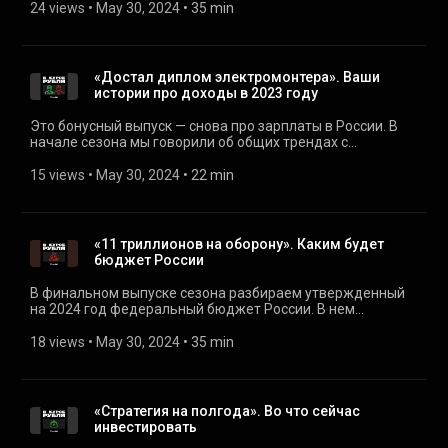
сближаемся со странами, с которыми раньше никогда так
24 views
 • 
May 30, 2024
 • 
35 min
много не торговали. В этом сезоне попробуем
разобраться, чего ждать от этих новых партнеров и как
разворот на восток отразится на жизни простых россиян.
Первый выпуск — про Китай. После разрыва с западом он
«Достал диплом электромонтера». Ваши
стал для России главным экономическим партнером. Но
истории про доходы в 2023 году
это партнерство не симметричное: пока россияне
массово переходят на китайские товары, восточный
Это бонусный выпуск — снова про зарплаты в России. В
сосед предпочитает не покупать у России ничего
начале сезона мы говорили об общих трендах с
сложнее сырья. О том, почему уже почти две трети новых
экспертами, а теперь собрали ваши истории. Общий рост
машин в стране китайские, но на всю Россию не найдется
зарплат в прошедшем году очень неравномерно
15 views
 • 
May 30, 2024
 • 
22 min
трех десятков специалистов по маркетингу в Китае,
распределился по рынку труда: например, в доставке и
Игорь Жулькин поговорил с китаистами Алексеем
производстве настоящая борьба за сотрудников, а вот
Масловым и Алексеем Чигадаевым.
бюджетный сектор не торопится поднимать ставки.
Вместе со слушателями Настя Якорева разбирается, в
«11 триллионов на оборону». Каким будет
каких сферах действительно есть сильный дефицит
бюджет России
кадров, а где заметен только рост цен на яйца. Если
хотите задать нам вопрос или предложить тему,
В финальном выпуске сезона разбираем утвержденный
запишите войс через нашего телеграм-бота
на 2024 год федеральный бюджет России. В нем
(https://t.me/t_podcast_bot) или напишите нам на почту:
заложены рекордные траты — почти 37 трлн рублей.
podcast@tinkoffjournal.ru
Расходы на оборону впервые должны стать больше
18 views
 • 
May 30, 2024
 • 
35 min
соцподдержки. Игорь Жулькин вместе с экспертами
выясняет, откуда Минфин собирается взять столько
денег и как такой рост бюджета повлияет на экономику и
жизнь россиян. Полезная ссылка: разбор бюджета в Т—Ж
«Стратегия на полгода». Во что сейчас
(https://journal.tinkoff.ru/news/budget-2024/) Если хотите
инвестировать
задать нам вопрос или предложить тему, запишите войс