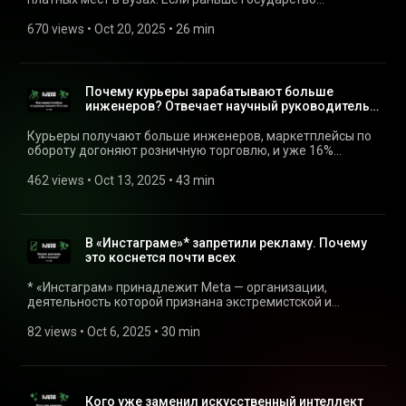
самозанятых (https://l.tbank.ru/vkr-zoomers-view-
определило приоритетные направления через
kuzminov) Читайте еще в Т—Ж по теме выпуска: • Тест: к
бюджетные места, то теперь получит полный контроль
670 views
 • 
Oct 20, 2025
 • 
26 min
какому поколению вы относитесь (https://l.tbank.ru/vkr-
над количеством мест по разным специальностям. Настя
bumer-ili-zumer) • Во что инвестируют зумеры
Якорева поговорила с экспертами о том, почему в первую
(https://l.tbank.ru/vkr-generation-z-finances) • Как работают
очередь сократят экономические и гуманитарные
зумеры. Истории читателей Т—Ж (https://l.tbank.ru/vkr-
программы и помогут ли новые меры восполнить
Почему курьеры зарабатывают больше
gen-z-rules-the-world) Если хотите купить рекламу или
дефицит инженеров и врачей. Читайте в Т—Ж по теме
инженеров? Отвечает научный руководитель
стать партнером подкаста, пишите на почту:
выпуска: • Как будет работать ограничение платных мест
ВШЭ
podcast@journal.tbank.ru
в вузах (https://l.tbank.ru/vkr-project-limit-platnikov) • Каким
Курьеры получают больше инженеров, маркетплейсы по
будет образование будущего (https://l.tbank.ru/vkr-future-
обороту догоняют розничную торговлю, и уже 16%
education) • Подборка стажировок для студентов
взрослых россиян что-то заработали на онлайн-
(https://l.tbank.ru/vkr-stagirovki-vezde) Если хотите купить
платформах. Распространение платформ — крупнейшее
462 views
 • 
Oct 13, 2025
 • 
43 min
рекламу или стать партнером подкаста, пишите на почту:
изменение в российской экономике с 90-х, считает один
podcast@journal.tbank.ru
из основателей и научный руководитель ВШЭ Ярослав
Кузьминов. В эксклюзивном интервью для нашего
подкаста он рассказал, почему видит в платформенной
В «Инстаграме»* запретили рекламу. Почему
занятости новую свободу рыночных отношений, как
это коснется почти всех
маркетплейсы тормозят инфляцию, откуда у курьеров
большие зарплаты и где взять деньги на пенсии
* «Инстаграм» принадлежит Meta — организации,
самозанятых. Подкаст «План Б» на всех платформах:
деятельность которой признана экстремистской и
https://podcast.ru/e/4O7SmDga6cf Читайте в Т—Ж по теме
запрещена на территории РФ С сентября размещать
выпуска: • Полная версия интервью с Ярославом
рекламу в «Инстаграме»* запрещено. Несмотря на
82 views
 • 
Oct 6, 2025
 • 
30 min
Кузьминовым (https://l.tbank.ru/vkr-platforms-view-
снижение охватов в России в последние два года, эта
kuzminov) • Разбор закона о платформенной экономике
соцсеть оставалась важным каналом рекламы для
(https://l.tbank.ru/vkr-ozon-i-zakon) • Чем торгуют на
малого и среднего бизнеса. Настя Якорева разобралась,
маркетплейсах. Исследование Т-Data
почему новый запрет подстегнет рост цен и снизит
(https://l.tbank.ru/vkr-marketplaces-2024) • 6 историй о
Кого уже заменил искусственный интеллект
доходы бюджета. И поговорила с блогерами и