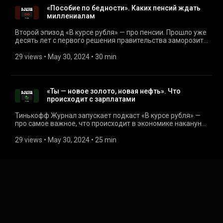
нестабильного рынка и что делать тем, кому нужно жилье
«Пособие по бедности». Каких пенсий ждать
уже сейчас. Если хотите задать нам вопрос или
миллениалам
предложить тему, запишите войс через нашего телеграм-
бота (https://t.me/t_podcast_bot) или напишите нам на
Второй эпизод «В курсе рубля» — про пенсии. Прошло уже
почту: podcast@tinkoffjournal.ru
десять лет с первого решения правительства заморозить
накопительную часть пенсий. Редактор экономики и
инвестиций Тинькофф Журнала Игорь Жулькин
29 views
 • 
May 30, 2024
 • 
30 min
разбирается, почему без накопительной пенсии и при
стареющем населении на хороший доход в старости
лучше не рассчитывать. Какую альтернативу лучше
выбрать — НПФ вместе с новой программой
«Ты — новое золото, новая нефть». Что
долгосрочных вложений или самостоятельные
происходит с зарплатами
инвестиции? Ссылки из выпуска: • Пенсионный
калькулятор на Госуслугах
Тинькофф Журнал запускает подкаст «В курсе рубля» —
(https://www.gosuslugi.ru/325191/1) • Сколько
про самое важное, что происходит в экономике накануне
откладывать самому на пенсию — калькулятор Т—Ж
2024 года. Впереди шесть выпусков про то, как прямо
(https://l.tinkoff.ru/vkr-savings-for-pension) Если хотите
сейчас меняются наши доходы, пенсии, инвестиции и
29 views
 • 
May 30, 2024
 • 
25 min
задать нам вопрос или предложить тему, запишите войс
накопления. Первый эпизод — про рынок труда. В 2023
через нашего телеграм-бота (https://t.me/t_podcast_bot)
году зарплаты в России растут небывалыми темпами, а
или напишите нам на почту: podcast@tinkoffjournal.ru
безработица находится на рекордно низком уровне —
около 3%. Но всегда ли низкая безработица — это
хорошо? Шеф экономической редакции Тинькофф
Журнала Настя Якорева разбирается, как мы пришли к
такой цифре и почему ЦБ и Минэк говорят об этом как о
большой угрозе. Вместе с экспертами попробуем понять,
что это значит для участников рынка и почему сейчас
самое время просить повышения. Если хотите задать нам