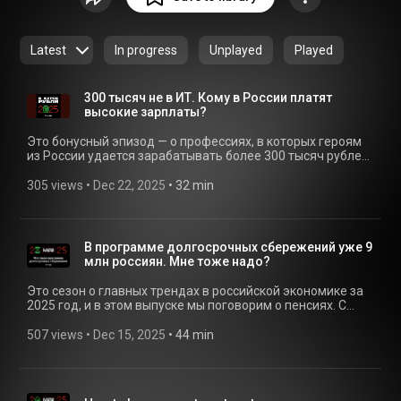
объясняют их простыми словами. Предложить тему:
podcast@tinkoffjournal.ru
Latest
In progress
Unplayed
Played
300 тысяч не в ИТ. Кому в России платят
высокие зарплаты?
Это бонусный эпизод — о профессиях, в которых героям
из России удается зарабатывать более 300 тысяч рублей.
Настя Якорева собрала шесть личных историй успеха — от
ремонта газовых турбин до реставрации исторических
305 views
 • 
Dec 22, 2025
 • 
32 min
зданий. Со всеми героями поговорили о непростых
выборах, которые приходилось делать на длинном
карьерном пути, и о том, на что они не готовы идти, чтобы
зарабатывать еще больше. Читайте в Т—Ж: • Дискуссия:
В программе долгосрочных сбережений уже 9
кто зарабатывает больше 300 тысяч: https://l.tbank.ru/vkr-
млн россиян. Мне тоже надо?
zarplata-300 • Дискуссия: как живется с доходом более
500 тысяч: https://l.tbank.ru/vkr-zhizn-za-500 Если хотите
Это сезон о главных трендах в российской экономике за
купить рекламу или стать партнером подкаста, пишите на
2025 год, и в этом выпуске мы поговорим о пенсиях. С
почту: podcast@journal.tbank.ru
нашего первого выпуска про пенсии прошло два года —
за это время государство запустило программу
507 views
 • 
Dec 15, 2025
 • 
44 min
долгосрочных сбережений, ПДС, и смогло привлечь в нее
уже 9 млн человек. Игорь Жулькин разбирается в плюсах
и подводных камнях этого инструмента и обсуждает с
экспертами, почему многие пенсионеры уже успели