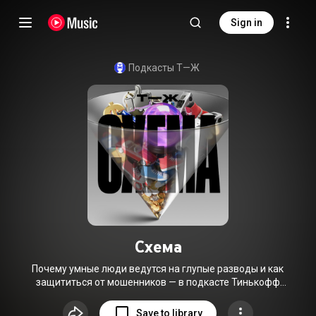
Sign in
Подкасты Т—Ж
Схема
Почему умные люди ведутся на глупые разводы и как
защититься от мошенников — в подкасте Тинькофф
Журнала. Ведущий Алексей Малахов больше 15 лет
изучает, как работают мошенники, и до сих пор
Save to library