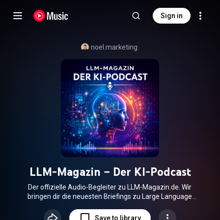
Sign in
noel.marketing
LLM-Magazin – Der KI-Podcast
Der offizielle Audio-Begleiter zu LLM-Magazin.de. Wir
bringen dir die neuesten Briefings zu Large Language
Models, KI-Tools und Automatisierung – generiert mit
modernster KI für E-Commerce und Tech-Enthusiasten.
Save to library