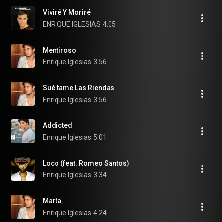
Viviré Y Moriré
ENRIQUE IGLESIAS
4:05
Mentiroso
Enrique Iglesias
3:56
Suéltame Las Riendas
Enrique Iglesias
3:56
Addicted
Enrique Iglesias
5:01
Loco (feat. Romeo Santos)
Enrique Iglesias
3:34
Marta
Enrique Iglesias
4:24