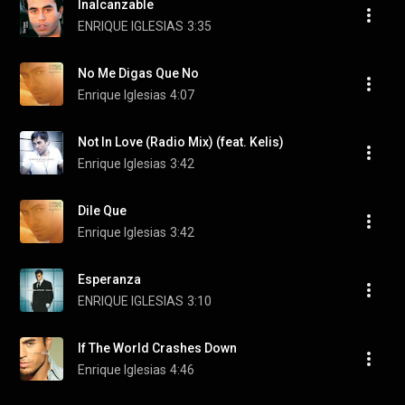
Inalcanzable
ENRIQUE IGLESIAS
3:35
No Me Digas Que No
Enrique Iglesias
4:07
Not In Love (Radio Mix) (feat. Kelis)
Enrique Iglesias
3:42
Dile Que
Enrique Iglesias
3:42
Esperanza
ENRIQUE IGLESIAS
3:10
If The World Crashes Down
Enrique Iglesias
4:46