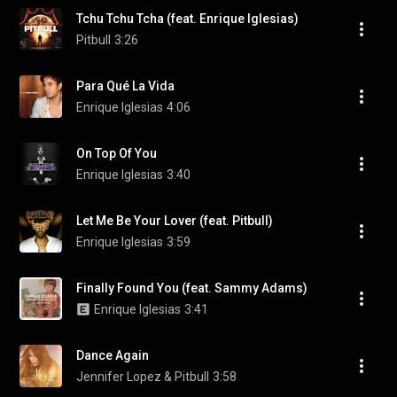
Tchu Tchu Tcha (feat. Enrique Iglesias)
Pitbull
3:26
Para Qué La Vida
Enrique Iglesias
4:06
On Top Of You
Enrique Iglesias
3:40
Let Me Be Your Lover (feat. Pitbull)
Enrique Iglesias
3:59
Finally Found You (feat. Sammy Adams)
Enrique Iglesias
3:41
Dance Again
Jennifer Lopez & Pitbull
3:58