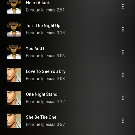
Heart Attack
Enrique Iglesias
2:51
Turn The Night Up
Enrique Iglesias
3:18
You And I
Enrique Iglesias
3:06
Love To See You Cry
Enrique Iglesias
4:08
One Night Stand
Enrique Iglesias
4:12
She Be The One
Enrique Iglesias
3:37