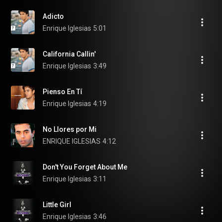
Adicto
Enrique Iglesias
5:01
California Callin'
Enrique Iglesias
3:49
Pienso En Tí
Enrique Iglesias
4:19
No Llores por Mi
ENRIQUE IGLESIAS
4:12
Don't You Forget About Me
Enrique Iglesias
3:11
Little Girl
Enrique Iglesias
3:46