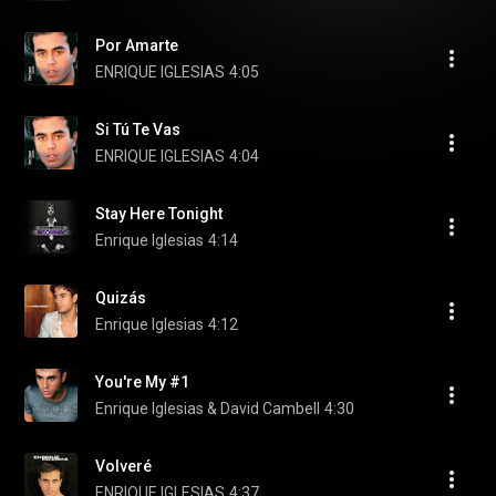
Por Amarte
ENRIQUE IGLESIAS
4:05
Si Tú Te Vas
ENRIQUE IGLESIAS
4:04
Stay Here Tonight
Enrique Iglesias
4:14
Quizás
Enrique Iglesias
4:12
You're My #1
Enrique Iglesias & David Cambell
4:30
Volveré
ENRIQUE IGLESIAS
4:37