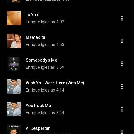
Tu Y Yo
Enrique Iglesias
4:02
Mamacita
Enrique Iglesias
4:53
Somebody's Me
Enrique Iglesias
3:59
Wish You Were Here (With Me)
Enrique Iglesias
4:14
You Rock Me
Enrique Iglesias
3:44
Al Despertar