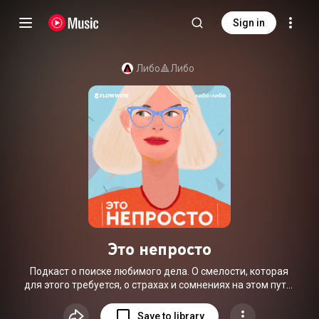
Sign in
Либо🔺Либо
Это непросто
Подкаст о поиске любимого дела. О смелости, которая
для этого требуется, о страхах и сомнениях на этом пути.
5-й сезон — о локальных предпринимателях. Его мы
делаем вместе со студией Либо/Либо и маркетплейсом
Save to library