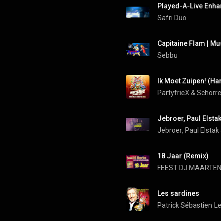
Played-A-Live Enh
Safri Duo
Capitaine Flam | Mu
Sebbu
Ik Moet Zuipen! (Ha
PartyfrieX
 & 
Jebroer
, 
Paul Elstak
18 Jaar (Remix)
FEEST DJ MAARTE
Les sardines
Patrick Sébastien
Le