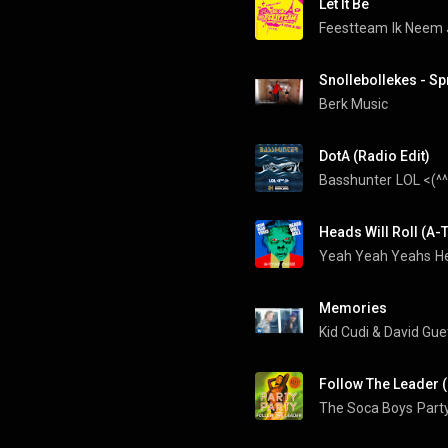
Let It Be
Feestteam
Ik Neem
Snollebollekes - Sp
Berk Music
DotA (Radio Edit)
Basshunter
LOL <(^^
Heads Will Roll (A-
Yeah Yeah Yeahs
He
Memories
Kid Cudi
 & 
David Gue
Follow The Leader (
The Soca Boys
Party