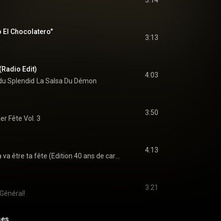
3:14
o El Chocolatero"
3:13
(Radio Edit)
4:03
du Splendid
La Salsa Du Démon
3:50
er Fête Vol. 3
4:13
Ca va être ta fête (Edition 40 ans de carrière)
3:21
Général!
mes