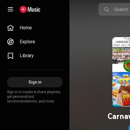
Home
Explore
Library
Sign in
Sign in to create & share playlists,
get personalized
recommendations, and more.
Carna