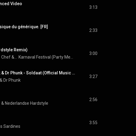
anced Video
3:13
sique du générique. [FR]
2:33
rdstyle Remix)
3:00
Schorre Chef & MC Vals
Karnaval Festival (Party Meets Hardstyle deel 1)
Jebroer, Paul Elstak & Dr Phunk - Soldaat (Official Music Video)
3:27
 & 
Dr Phunk
2:56
N
 & 
Nederlandse Hardstyle
3:55
s Sardines