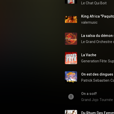
Le Chat Qui Boit
King Africa "Paquit
valemusic
La salsa du démon 
Le Grand Orchestre 
La Vache
Generation Fête
Sup
On est des dingues
Patrick Sebastien
On a soif!
Grand Jojo
Tournée 
Du Rhum Des Fem