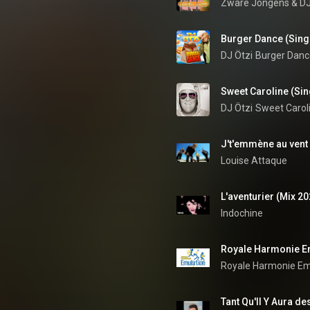
Zware Jongens
 & 
DJ
Burger Dance (Singl
DJ Ötzi
Burger Danc
Sweet Caroline (Sin
DJ Ötzi
Sweet Caroli
J't'emmène au vent
Louise Attaque
L'aventurier (Mix 20
Indochine
Royale Harmonie Em
Royale Harmonie Em
Tant Qu'Il Y Aura d