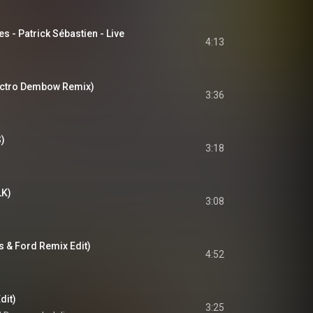
es - Patrick Sébastien - Live
4:13
ectro Dembow Remix)
3:36
S)
3:18
LK)
3:08
s & Ford Remix Edit)
4:52
dit)
3:25