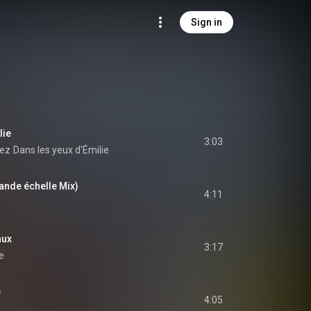
Sign in
lie
3:03
ez
Dans les yeux d'Émilie
rande échelle Mix)
4:11
aux
3:17
e
e
4:05