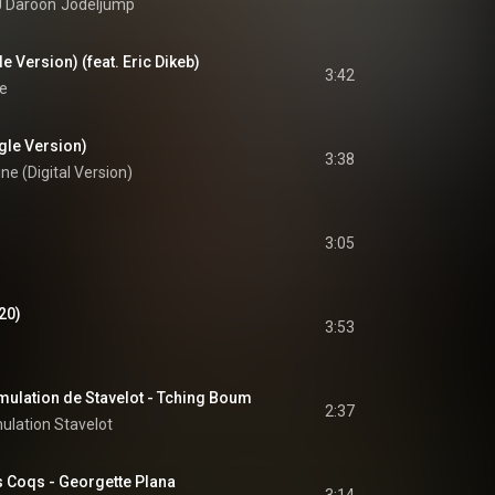
 Daroon
Jodeljump
e Version) (feat. Eric Dikeb)
3:42
e
gle Version)
3:38
ne (Digital Version)
3:05
20)
3:53
ulation de Stavelot - Tching Boum
2:37
ulation Stavelot
es Coqs - Georgette Plana