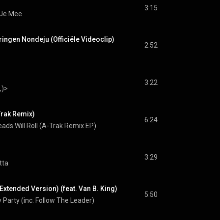
3:15
 Je Mee
ringen Nondeju (Officiële Videoclip)
2:52
3:22
,)>
Trak Remix)
6:24
ads Will Roll (A-Trak Remix EP)
3:29
tta
Extended Version) (feat. Van B. King)
5:50
 Party (inc. Follow The Leader)