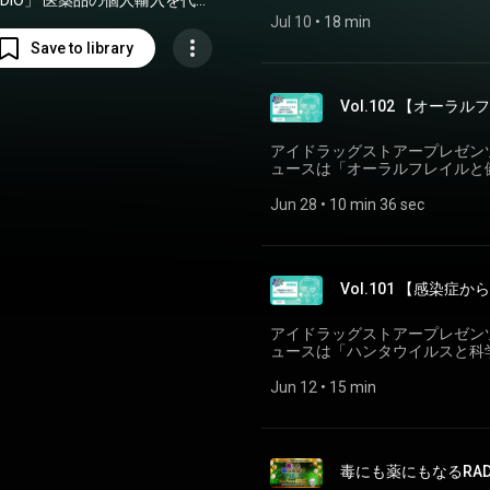
の個人輸入を代行
ます。 ━━━━━━━━━━━━━━━
ンク＆公式SNS ━━━━━━━━━━
薬局「アイドラッグストアー」に
━━━━━━━━━━━━━━━━━━
Jul 10
 • 
18 min
https://x.com/idrugst
も販売へ(引用元：共同通信)⁠ https://
やお薬の話をより身近に感じても
Save to library
https://www.idrugstore
━━━━━━━━━━━━━━━━━━━
castプログラムです。 元ニッ
友映 #podcast
━━━━━━━━━━━━━━━━━━
フリーアナウンサー・新保友映
ゲストに迎え、美容や健康につ
ラッグストアーの社員がパーソナ
Vol.102 【オー
ときをご用意しました。 皆様
務めます。 最新の医療ニュース
下記をご確認ください。 【特
https://www.idrugstore.jp/sp
と得する耳寄り情報まで、楽しく
アイドラッグストアープレゼンツ
らの「川柳」を大募集！ ━━━━━━
伝えしてまいります。
ュースは「オーラルフレイルと
です。 【作品例】・30℃ 涼
━━━━━━━━━━━━━━━━━━━━━ 
だ続くのか」「秋はどこにいっ
ニュース元記事：地域でオーラ
Jun 28
 • 
10 min 36 sec
番組で読まれた方全員に、アイド
イル対策マニュアル」を作成—都
イントを差し上げます。 投稿
Med)⁠https://gemmed.ghc-j.com/?p=74293⁠ 番組
送ってください。 ・公式WEBフォーム：ht
ジをお待ちしております。下記
投稿は「お問合せの種類」を「P
を添えてお送りください。 メールが読まれた方には、アイドラッグストアーでご利
い。 ━━━━━━━━━━━━━━━━━━━
Vol.101 【感染
用いただける2,000円分のポイ
【アイドラッグストアー公式X】https
https://www.idrugstore.jp/enquiry その他、当店のX(旧Twitter)のリ
由 アイドラッグストアー】https://www.idrugsto
SpotifyからでもOKです。
アイドラッグストアープレゼンツ
イドラッグストアー #新保友映 #p
ストアー公式X】 https://x.c
ュースは「ハンタウイルスと科
ストアー】 https://www.idr
━━━━━━━━━━━━━━━━━━━━━ 
アー #新保友映 #podcast
ニュース元記事：ハンタウイル
Jun 12
 • 
15 min
（引用元：日本経済新聞）
https://www.nikkei.com/ar
記事：「科学リテラシー、底上
時事ドットコム） https://www.jiji.
毒にも薬にもなるRADIO
━━━━━━━━━━━━━━━━━━━