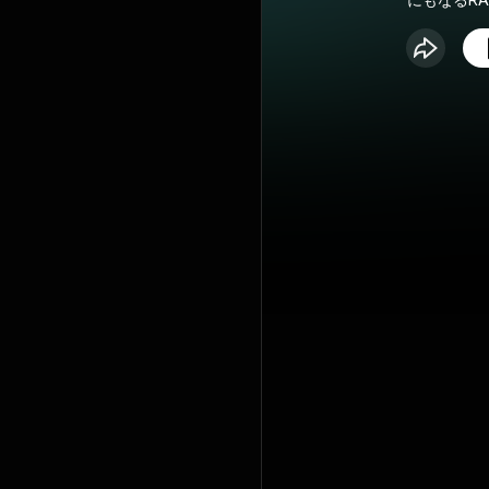
にもなるRADIO」 医薬品
するネット
よる、医療
らうためのPod
ポン放送の
と、アイド
リティーを
からちょっ
お