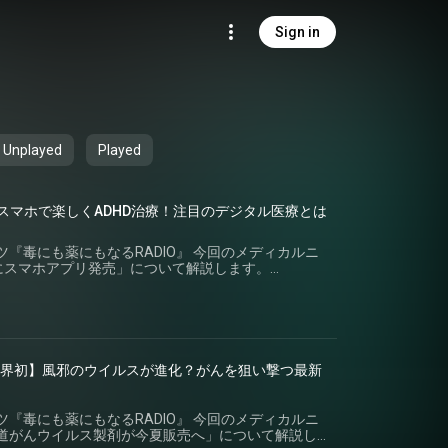
Sign in
Unplayed
Played
25分】スマホで楽しくADHD治療！注目のデジタル医療とは
『毒にも薬にもなるRADIO』 今回のメディカルニ
療にスマホアプリ発売」について解説します。
 ▼今回のメディカルニュース ━━━━━━━━━━━━━━━━━━━━━
HD治療にスマホアプリ 塩野義製薬がきょうから発
ィアニュース)⁠
ws/articles/2606/05/news107.html
━━ ▼皆様からの「メッセージ」も募集中！
━━━ 番組ではリスナーの皆様からのメッセージをお待ちして
から世界初】風邪のウイルスが進化？がんを狙い撃つ最新
ォームのリンクより、ラジオネームを添えてお送り
方には、アイドラッグストアーでご利用いただける
げます。 ↓投稿はこちらから↓
『毒にも薬にもなるRADIO』 今回のメディカルニ
.jp/enquiry ※川柳の投稿は「お問合せの種類」を「Podcast
道がんウイルス製剤が今夏販売へ」について解説し
さい。 ━━━━━━━━━━━━━━━━━━━━━ ▼関連リ