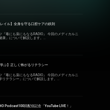
━━━━━━ ▼今回のメディカルニュース
━━━━━━━━━━━ 【アイドラッグストアー公式X】
━━━ ニュース元記事：世界初の食道がんウイルス製剤 今夏に
ore1193 【おくすり選択の自由 アイドラッグストアー】
news.jp/i/1436660600483037482
.jp/ #毒にも薬にもなるradio #アイドラッグストアー #新保
━━ ▼【お知らせ】公開収録＆ファン交流会
━━━ 番組初となるリアルイベントを開催します。現役医師を
いて楽しく学び、皆様と直接交流できる特別なひと
ラルフレイル】全身を守る口腔ケアの鉄則
のご応募を心よりお待ちしております。応募や詳細は
集ページ】
ecial/offline_event ━━━━━━━━━━━━━━━━━━━━━ ▼皆様か
『毒にも薬にもなるRADIO』 今回のメディカルニ
━━━━━━━━━━━━━━━ 次回のテーマは『残暑に一言』
健康」について解説します。
しく感じる なぜだろう 9月も暑さが続きます。「ま
▼ 今回のメディカルニュース ━━━━━━━━━━━━━━━━━━━━━
た」という思いを五七五に乗せてご投稿ください。
ルフレイル対策を実践できるように「オーラルフレ
ラッグストアーでご利用いただける2,000円分のポ
健康長寿医療センター(引用元：Gem
方法は下記のいずれかから、皆様の送りやすい方法で
ではリスナーの皆様からのメッセー
tps://www.idrugstore.jp/enquiry ※川柳の
の問い合わせフォームのリンクより、ラジオネーム
odcast番組へのお便り」に変更の上ご投稿くださ
━━ ▼関連リンク＆公式SNS ━━━━━━━━━━━━━━━━━━━━━
症から学ぶ】正しく怖がるリテラシー
ントを差し上げます。 投稿はこちらから↓
://x.com/idrugstore1193 【おくすり選択の自
プライや、
re.jp/ #毒にも薬にもなるradio #ア
皆様の送りやすい方法で送ってください。 【アイドラッグ
『毒にも薬にもなるRADIO』 今回のメディカルニ
odcast
om/idrugstore1193 【おくすり選択の自由 アイドラッグ
学リテラシー」について解説します。
ugstore.jp/ #毒にも薬にもなるradio #アイドラッグスト
▼ 今回のメディカルニュース ━━━━━━━━━━━━━━━━━━━━━
ス集団感染「日本に大きな影響及ばない」 厚労相
ticle/DGXZQOUA0867G0Y6A500C2000000/ ニュース元
げ必要」 専門医、感染症の混乱防止に（引用元：
com/jc/article?k=2026050700660&g=soc
 Podcast100回配信記念「YouTube LIVE！」
━━ ▼ 皆様からの「川柳」を大募集！