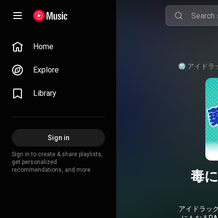
Home
Explore
Library
Sign in
Sign in to create & share playlists,
get personalized
recommendations, and more.
毒
アイドラッ