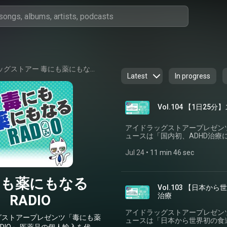
アイドラッグストアー 毒にも薬にもなるRADIO
Latest
In progress
Vol.104 【1日
アイドラッグストアープレゼンツ
ュースは「国内初、ADHD治
━━━━━━━━━━━━━━━━━━━━━
ニュース元記事：国内初、AD
Jul 24
 • 
11 min 46 sec
売 子供向けに(引用元：ITメデ
⁠https://www.itmedia.co.jp/ne
━━━━━━━━━━━━━━━━━━━
にも薬にもなる
━━━━━━━━━━━━━━━━━━
Vol.103 【日本
おります。下記の問い合わせフ
RADIO
治療
ください。 メールが読まれた
2,000円分のポイントを差し上
アイドラッグストアープレゼンツ
https://www.idrugstore
グストアープレゼンツ「毒にも薬
ュースは「日本から世界初の食
番組へのお便り」に変更の上ご投稿くだ