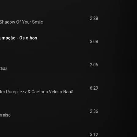
2:28
Shadow Of Your Smile
umpção - Os olhos
3:08
2:06
dida
6:29
tra Rumpilezz
 & 
Caetano Veloso
Nanã
2:36
araíso
3:12