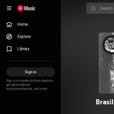
Home
Explore
Library
Sign in
Sign in to create & share playlists,
get personalized
recommendations, and more.
Brasi