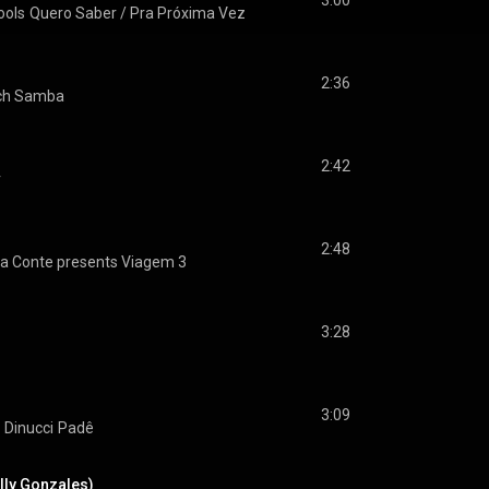
3:00
ools
Quero Saber / Pra Próxima Vez
2:36
ch Samba
2:42
r
2:48
la Conte presents Viagem 3
3:28
3:09
 Dinucci
Padê
illy Gonzales)