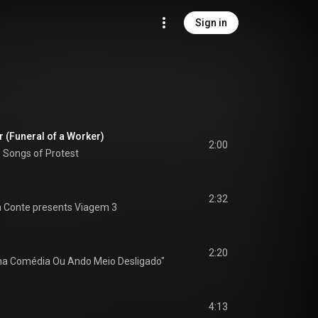
Sign in
 (Funeral of a Worker)
2:00
: Songs of Protest
2:32
a Conte presents Viagem 3
2:20
ina Comédia Ou Ando Meio Desligado"
4:13