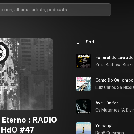
Sort
Funeral do Lavrador
Zelia Barbosa
Brazil
Canto Do Quilombo
Luiz Carlos Sá
Nicol
Ave, Lúcifer
Os Mutantes
"A Div
l Eterno : RADIO
Yemanjá
HdO #47
Rogê
Curyman