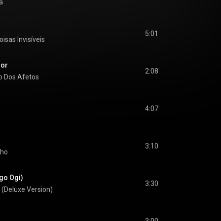
a
5:01
oisas Invisíveis
or
2:08
o Dos Afetos
4:07
3:10
nho
go Ogi)
3:30
 (Deluxe Version)