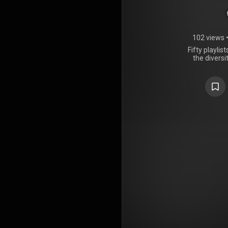
102 views
Fifty playlis
the divers
creativit
pleasure i
offering y
Between 
modernity, 
the great si
Astrud Gilb
Eterno" 