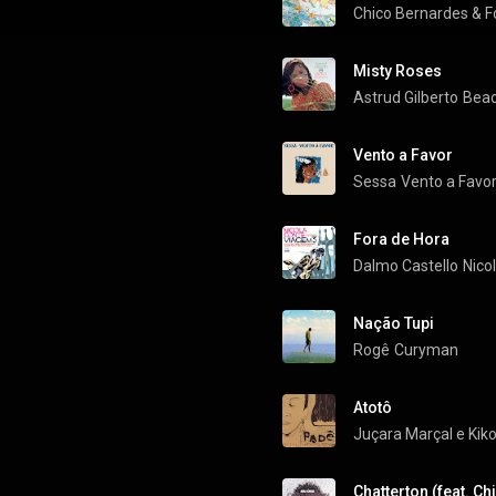
Chico Bernardes
 & 
F
Misty Roses
Astrud Gilberto
Bea
Vento a Favor
Sessa
Vento a Favo
Fora de Hora
Dalmo Castello
Nico
Nação Tupi
Rogê
Curyman
Atotô
Juçara Marçal e Kiko
Chatterton (feat. Ch