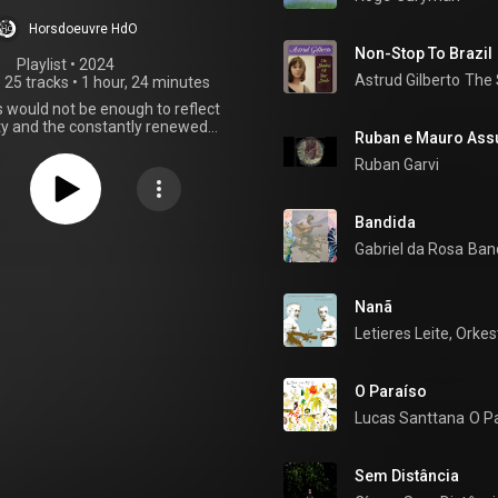
Horsdoeuvre HdO
Non-Stop To Brazil
Playlist
 • 
2024
Astrud Gilberto
The 
•
25 tracks
•
1 hour, 24 minutes
ts would not be enough to reflect
ity and the constantly renewed
Ruban e Mauro Ass
y of Brazilian music! But the
s so great that we can't resist
Ruban Garvi
ou one of our new selections.
Bossa Nova, Tropicalism and
and as a - discreet - homage to
Bandida
ngers who recently passed away,
Gabriel da Rosa
Ban
erto and Rita Lee, this "Brasil
will, hopefully, enchant you.
Nanã
Letieres Leite
, 
Orkes
O Paraíso
Lucas Santtana
O P
Sem Distância