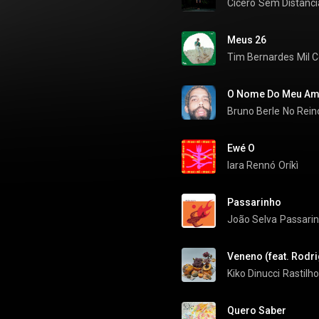
Cícero
Sem Distânci
Meus 26
Tim Bernardes
Mil C
O Nome Do Meu Am
Bruno Berle
No Rein
Ewé O
Iara Rennó
Oríkì
Passarinho
João Selva
Passari
Veneno (feat. Rodri
Kiko Dinucci
Rastilho
Quero Saber