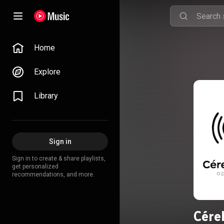
Home
Explore
Library
Sign in
Sign in to create & share playlists,
get personalized
recommendations, and more.
Cére