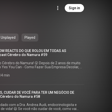
Sign in
Unplayed
Played
COM REACTS DO QUE ROLOU EM TODAS AS
ast Cérebro do Namura #59
amura! 😮 Depois de 2 anos de muito
o Yes You Can - Como Fazer Sua Empresa Decolar, é
 em 3 temporadas e
 Minha equipe preparou uma
 14 min
sódio final: uma retrospectiva com os melhores
endizados e alguns momentos engraçados e
S, CUIDAR DE VOCÊ PARA TER UM NEGÓCIO DE
 Cérebro do Namura #58
oNamura #Podcast
Use o código PODCAST e...
uidado com a Dra. Andrea Audi, endocrinologista e
bit.ly/albertpodcast Compre o livro com desconto pelo
idar de você, como vai
0:00 - Vinheta 0:11 - Introdução