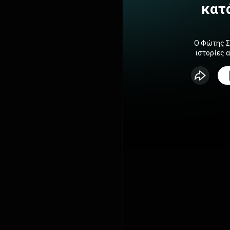
κατ
Ο Φώτης Σ
ιστορίες 
παρά τα ε