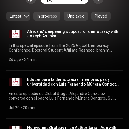
production of the Kellogg Institute for International Studies,
part of the Keough School of Global Affairs at the University
of Notre Dame.
Latest
In progress
Unplayed
Played
Africans' deepening support for democracy with
Joseph Asunka
In this special episode from the 2026 Global Democracy
Conference, Doctoral Student Affiliate Rasheed Ibrahim
interviews AfroBarometer CEO Joseph Asunka on the latest
democracy survey results from the continent. Bringing his
3d ago
 • 
24 min
expertise on the influences driving mass democratic support
in Africa, Asunka reflects on the role of corruption, security
concerns, unemployment, and more recently health care in
countries like Ghana, Mali, Kenya, and South Africa.
Educar para la democracia: memoria, paz y
universidad con Luis Fernando Múnera Congote,
SJ
En este episodio de Global Stage, Alejandro González
conversa con el padre Luis Fernando Múnera Congote, SJ,
rector de la Pontificia Universidad Javeriana de Colombia,
sobre el papel de la educación y las universidades en la
Jul 20
 • 
20 min
defensa de la democracia. A partir de su experiencia en
temas de paz, reconciliación y justicia social, el padre Múnera
reflexiona sobre la memoria histórica, la justicia transicional,
la autonomía universitaria y la importancia de formar
Nonviolent Strategy in an Authoritarian Age with