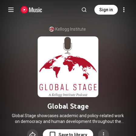
Sign in
Kellogg Institute
Global Stage
Global Stage showcases academic and policy-related work
on democracy and human development throughout the
world, shedding light on cutting-edge research from the
social sciences, humanities, and beyond. Global Stage is a
Save to library