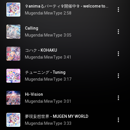
✞animaるパーティ✞開催中✞ - welcome to the animal's party
Mugendai MewType
2:58
Calling
Mugendai MewType
3:05
コハク - KOHAKU
Mugendai MewType
3:41
チューニング - Tuning
Mugendai MewType
3:17
Hi-Vision
Mugendai MewType
3:01
夢現妄想世界 - MUGEN MY WORLD
Mugendai MewType
3:33