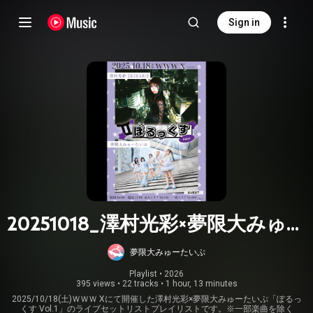
Sign in
20251018_澤村光彩×夢限大みゅー
たいぷ「ぽるっくす Vol.1」
夢限大みゅーたいぷ
Playlist
 • 
2026
395 views
•
22 tracks
•
1 hour, 13 minutes
2025/10/18(土)ＷＷＷ Xにて開催した澤村光彩×夢限大みゅーたいぷ「ぽるっ
くす Vol.1」のライブセットリストプレイリストです。※一部楽曲を除く