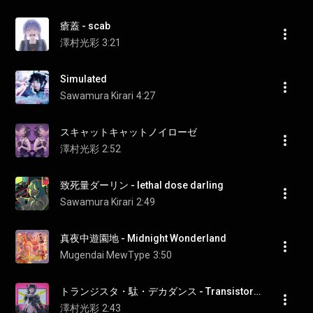
瘡蓋 - scab
澤村光彩
3:21
Simulated
Sawamura Kirari
4:27
スキャットキャットノイローゼ
澤村光彩
2:52
致死量ダーリン - lethal dose darling
Sawamura Kirari
2:49
真夜中遊園地 - Midnight Wonderland
Mugendai MewType
3:50
トランジスタ・駄・デカダンス - Transistor Da Decadence
澤村光彩
2:43