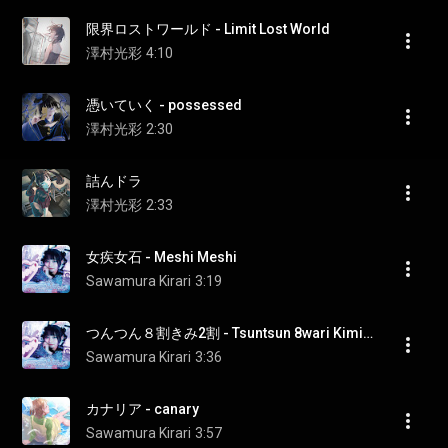
限界ロストワールド - Limit Lost World
澤村光彩
4:10
憑いていく - possessed
澤村光彩
2:30
詰んドラ
澤村光彩
2:33
女疾女石 - Meshi Meshi
Sawamura Kirari
3:19
つんつん８割きみ2割 - Tsuntsun 8wari Kimi 2wari
Sawamura Kirari
3:36
カナリア - canary
Sawamura Kirari
3:57