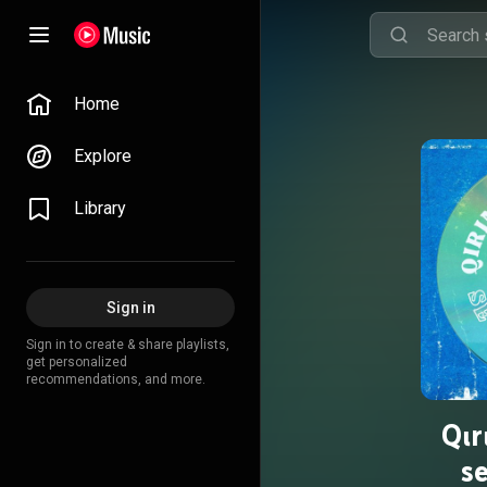
Home
Explore
Library
Sign in
Sign in to create & share playlists,
get personalized
recommendations, and more.
Qır
se