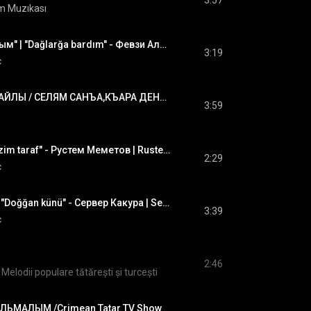
3:57
ım Muzıkası
"Дагъларгъа бардым" | "Dağlarğa bardım" - Февзи Алиев | Fevzi Aliyev #CrimeanTatarMusic
3:19
c
ЭДИП БАГЪЧАСАРАЙЛЫ / СЕЛЯМ САНЪА,КЪАРА ДЕНЪИЗ/ Crimean Tatar TV Show
3:59
"Бизим тараф" | "Bizim taraf" - Рустем Меметов | Rustem Memetov #CrimeanTatarMusic #crimeantatar
2:29
c
"Догъгъан куню"  | "Doğğan künü" - Сервер Какура | Server Kakura #CrimeanTatarMusic
3:39
c
2:46
Melodii populare tătărești și turcești
ЛЬМАЛЫМ /Crimean Tatar TV Show