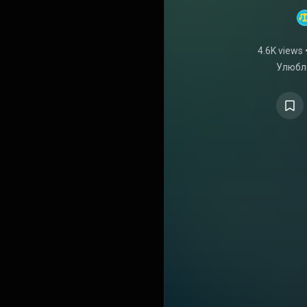
4.6K views
Улюбле