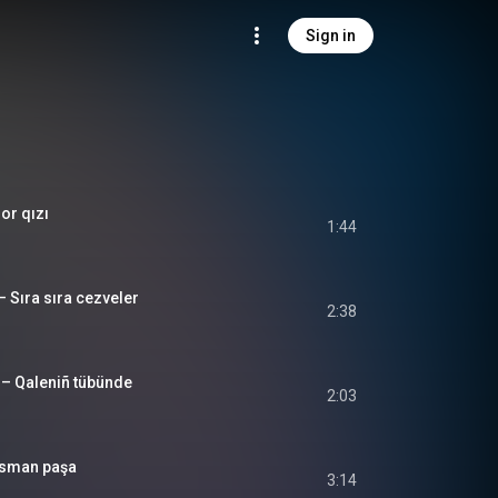
Sign in
or qızı
1:44
 Sıra sıra cezveler
2:38
– Qaleniñ tübünde
2:03
sman paşa
3:14