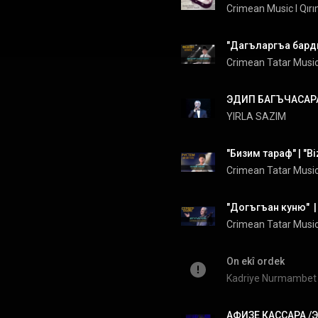
Crimean Music l Qır
Crimean Tatar Musi
YIRLA SAZIM
Crimean Tatar Musi
Crimean Tatar Musi
On ekî ordek
Kadriye Nurmambet
АФИЗЕ КАССАРА /Э