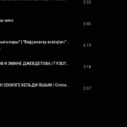
5:53
tur.wmv
5:46
"Багъчасарай аралыкълары" | "Bağçasaray aralıqları" - Эдип Асанов | Edip Asanov #CrimeanTatarMusic
6:19
c
СЕИТАБЛА МЕМЕТОВ И ЭМИНЕ ДЖЕВДЕТОВА / ГУЗЕЛЬ КЪЫРЫМ /Crimean Tatar TV Show
3:18
АСАН БИЛЯЛОВ / ОН СЕКИЗГЕ КЕЛЬДИ ЯШЫМ / Crimean Tatar TV Show
3:37