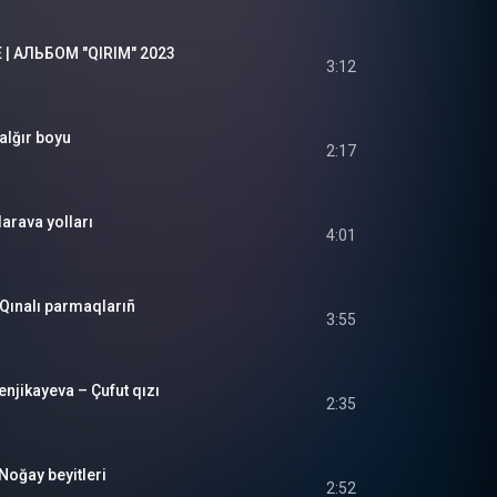
E | АЛЬБОМ "QIRIM" 2023
3:12
alğır boyu
2:17
darava yolları
4:01
Qınalı parmaqlarıñ
3:55
njikayeva – Çufut qızı
2:35
Noğay beyitleri
2:52