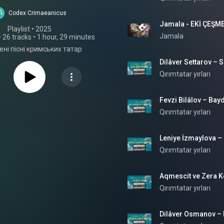
Codex Crimaeanicus
Jamala - EKİ ÇEŞM
Playlist
 • 
2025
Jamala
•
26 tracks
•
1 hour, 29 minutes
ні пісні кримських татар
Dilâver Settarov – S
Qırımtatar yırları
Fevzi Bilâlov – Bay
Qırımtatar yırları
Leniye İzmaylova – 
Qırımtatar yırları
Aqmescit ve Zera Ke
Qırımtatar yırları
Dilâver Osmanov – 