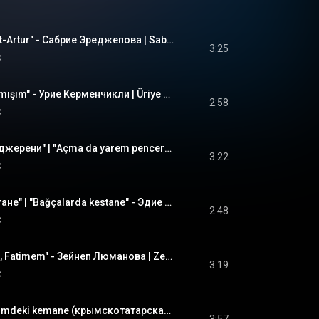
"Порт-Артур" | "Port-Artur" - Сабрие Эреджепова | Sabriye Erecepova #CrimeanTatarMusic
3:25
c
"Къамышым" | "Qamışım" - Урие Керменчикли | Üriye Kermençikli  #CrimeanTatarMusic  #crimeantatar
2:58
c
"Ачма да ярем пенджерени" | "Açma da yarem pencereni" - Февзи Билялов | Fevzi Bilalov
3:22
c
"Багъчаларда кестане" | "Bağçalarda kestane" - Эдие Топчи | Ediye Topçi  #CrimeanTatarMusic
2:48
c
"Ах, Фатимем" | "Ah, Fatimem" - Зейнеп Люманова | Zeynep Lümanova #CrimeanTatarMusic
3:19
c
Zarema Hanum - Elimdeki kemane (крымскотатарская песня)