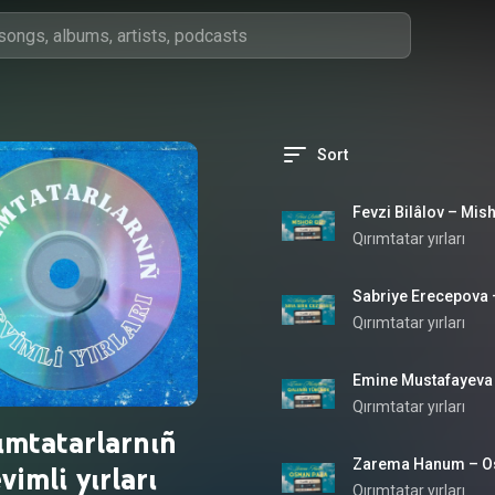
Sort
Fevzi Bilâlov – Mish
Qırımtatar yırları
Sabriye Erecepova –
Qırımtatar yırları
Emine Mustafayeva 
Qırımtatar yırları
ımtatarlarnıñ
Zarema Hanum – O
vimli yırları
Qırımtatar yırları