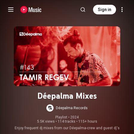
Sign in
Déepalma Mixes
Déepalma Records
Playlist
 • 
2024
5.5K views
•
114 tracks
•
115+ hours
Enjoy frequent dj mixes from our Déepalma-crew and guest dj's