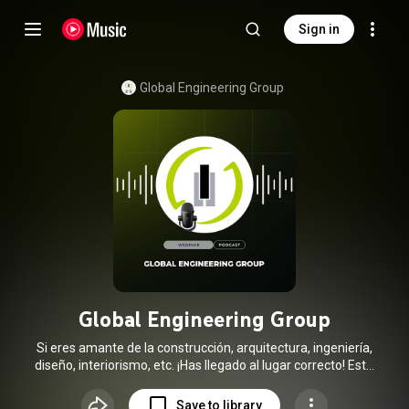
Sign in
Global Engineering Group
Global Engineering Group
Si eres amante de la construcción, arquitectura, ingeniería,
diseño, interiorismo, etc. ¡Has llegado al lugar correcto! Este
canal creado por GEG, te brindará información dividido en
diferentes secciones: Podcast, Webinars y Documentales en
Save to library