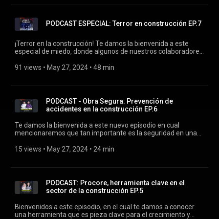
de construcción, siendo estos mas eficientes con
herramientas tecnológicas como lo son los softwares
enfocados en el sector construcción. Invitado especial: Luis
PODCAST ESPECIAL: Terror en construcción EP.7
Martín Diaz, Director de ventas Buildpeer
¡Terror en la construcción! Te damos la bienvenida a este
especial de miedo, donde algunos de nuestros colaboradores
nos contaran sus experiencias paranormales e historias de
terror más espantosas dentro y fuera de la construcción.
91 views
 • 
May 27, 2024
 • 
48 min
Acompáñanos en este episodio tenebroso.
PODCAST - Obra Segura: Prevención de
accidentes en la construcción EP.6
Te damos la bienvenida a este nuevo episodio en cual
mencionaremos que tan importante es la seguridad en una
obra y cómo podemos prevenir accidentes. A demás,
aportando su conocimiento, contamos con la presencia de un
15 views
 • 
May 27, 2024
 • 
24 min
invitado especialista en SHMA. Invitado especial: David
Obregón
PODCAST: Procore, herramienta clave en el
sector de la construcción EP.5
Bienvenidos a este episodio, en el cual te damos a conocer
una herramienta que es pieza clave para el crecimiento y