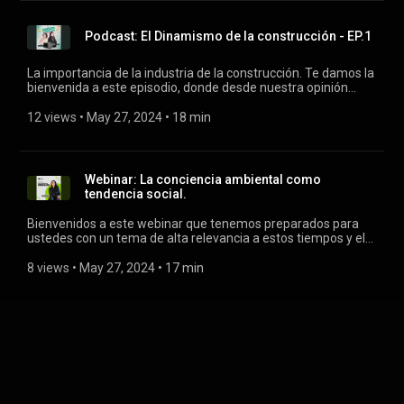
Reyes.
Podcast: El Dinamismo de la construcción - EP.1
La importancia de la industria de la construcción. Te damos la
bienvenida a este episodio, donde desde nuestra opinión
hablaremos sobre La Importancia de la Construcción.
Abordando aspectos económicos, sociales y ambientales. Si
12 views
 • 
May 27, 2024
 • 
18 min
eres amante de la construcción, arquitectura, ingeniería,
diseño, interiorismo, etc. ¡Has llegado al lugar correcto!
Webinar: La conciencia ambiental como
tendencia social.
Bienvenidos a este webinar que tenemos preparados para
ustedes con un tema de alta relevancia a estos tiempos y el
cual es influyente en cada uno de los proyectos que Global
implementa, nos referimos a la Construcción Sustentable.
8 views
 • 
May 27, 2024
 • 
17 min
Invitada especial: Arq. Jennifer Jiménez