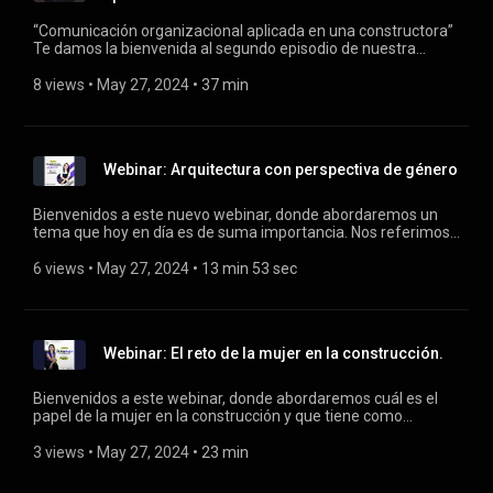
“Comunicación organizacional aplicada en una constructora”
Te damos la bienvenida al segundo episodio de nuestra
primer temporada “El Dinamismo de la Construcción”, en esta
ocasión hablaremos sobre uno de los pilares más
8 views
 • 
May 27, 2024
 • 
37 min
importantes de cualquier organización, la comunicación
organizacional, conoce como aplicarla en una constructora,
escucharás desde ¿qué es?, sus herramientas y algunos
consejos de nuestro gerente de comunicación Caleb
Webinar: Arquitectura con perspectiva de género
Medrano, especialista en el tema y como conductora Karla
Torres, community manager en GEG. ¡No te lo pierdas!
Bienvenidos a este nuevo webinar, donde abordaremos un
tema que hoy en día es de suma importancia. Nos referimos
a la arquitectura con perspectiva de género. El conocimiento
y la aplicación de esta perspectiva, ayudará a avanzar hacia
6 views
 • 
May 27, 2024
 • 
13 min 53 sec
ciudades inclusivas que pongan el derecho a una ciudad
accesible para todos. Invitada especial: Arq. Haniel Contreras
Webinar: El reto de la mujer en la construcción.
Bienvenidos a este webinar, donde abordaremos cuál es el
papel de la mujer en la construcción y que tiene como
objetivo dar visibilidad y poner en relevancia a las mujeres
que aportan y trabajan en este sector. Nuestra invitada nos
3 views
 • 
May 27, 2024
 • 
23 min
cuenta cuáles han sido los retos y desafíos que han
enfrentado en esta industria. Invitada especial: Arq. Berenice