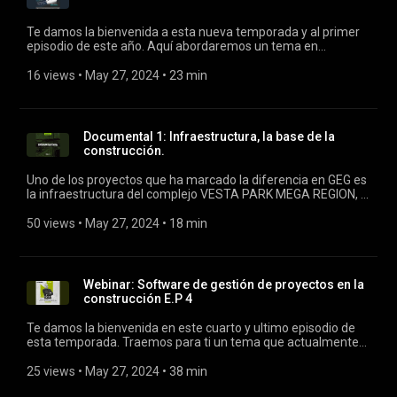
Te damos la bienvenida a esta nueva temporada y al primer
episodio de este año. Aquí abordaremos un tema en
tendencia, donde tocaremos puntos sobre el crecimiento, la
oportunidad e importancia que esta obtenido el sector
16 views
 • 
May 27, 2024
 • 
23 min
industrial en construcción y las proyecciones que se esperan
para este año 2024, con una gran invitada especialista en el
tema. Invitada especial: Ivana de la Garza, Asociada Industrial
de Cushman & Wakefield. ¡Disfrútalo!
Documental 1: Infraestructura, la base de la
construcción.
Uno de los proyectos que ha marcado la diferencia en GEG es
la infraestructura del complejo VESTA PARK MEGA REGION, la
cual contará con una extensión de 27,285.96 m2 que dará
servicio a 6 naves industriales de clase mundial, situado a 25
50 views
 • 
May 27, 2024
 • 
18 min
kilómetros de la frontera Tijuana-San Diego. En este
documental se aborda el proceso de la realización de un
proyecto de estas características, la experiencia y las
complicaciones de los participantes en el proyecto.
Webinar: Software de gestión de proyectos en la
construcción E.P 4
Te damos la bienvenida en este cuarto y ultimo episodio de
esta temporada. Traemos para ti un tema que actualmente
es relevante para todas las empresas constructoras y que
además les da la oportunidad de un crecimiento y una
25 views
 • 
May 27, 2024
 • 
38 min
mejoría en cuanto a procesos y procedimientos en proyectos