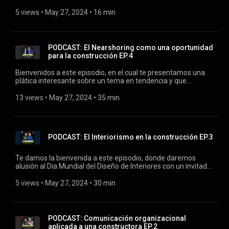
desarrollo de las empresas en el sector construcción. A
demás contamos con la presencia de una invitada especial
5 views
 • 
May 27, 2024
 • 
16 min
que nos cuenta su experiencia en esta plataforma y la
oportunidad que brinda para disminuir riesgos e incrementar
los resultados positivos. Invitada especial: Viridiana Garza,
Ejecutiva comercial de Procore LATAM.
PODCAST: El Nearshoring como una oportunidad
para la construcción EP.4
Bienvenidos a este episodio, en el cual te presentamos una
plática interesante sobre un tema en tendencia y que
actualmente es importante en el sector construcción. Nos
referimos al “nearshoring” a demás contamos con la
13 views
 • 
May 27, 2024
 • 
35 min
presencia de un invitado especial que nos cuenta su
experiencia, consejos y oportunidades que se deben
aprovechar para la obtención de un resultado positivo en el
crecimiento y desarrollo de México.
PODCAST: El Interiorismo en la construcción EP.3
Te damos la bienvenida a este episodio, donde daremos
alusión al Dia Mundial del Diseño de Interiores con un invitado
especial y experto en el tema. Hablaremos de los alcances y
la importancia que tiene el interiorismo en relación al sector
5 views
 • 
May 27, 2024
 • 
30 min
construcción. Si eres amante de la construcción, arquitectura,
ingeniería, diseño, interiorismo, etc. ¡Has llegado al lugar
correcto! Invitado especial: Diego Garza
PODCAST: Comunicación organizacional
aplicada a una constructora EP.2