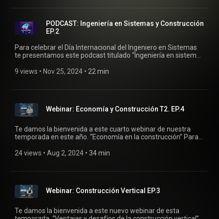
TWITTER: https://twitter.com/ConstructoraGEG SPOTIFY:
residente de obra de GEG nos hablan sobre los estilos de
https://open.spotify.com/show/3ywoYPFOUJYmZE8OAjHDhs?
diseño, decoración y arquitectura que están de moda para
si=b28c3b867d1149bb&nd=1
que puedas aplicarlos esta Navidad. No te lo pierdas y
PODCAST: Ingeniería en Sistemas y Construcción
síguenos para más episodios. Felices fiestas te desea GEG.
EP.2
Para más información en: https://grupogeg.com/
Para celebrar el Día Internacional del Ingeniero en Sistemas
te presentamos este podcast titulado “Ingeniería en sistemas
y construcción”, donde integrantes del departamento de
Sistemas de GEG nos hablan sobre su experiencia personal
9 views
 • 
Nov 25, 2024
 • 
22 min
ejerciendo esta profesión dentro de una empresa
constructora. No te lo pierdas y síguenos para más episodios.
Invitados especiales: Antonio Villarreal y Ricardo Varela. Para
mas información en: https://grupogeg.com
Webinar: Economía y Construcción T2. EP.4
Te damos la bienvenida a este cuarto webinar de nuestra
temporada en este año. “Economía en la construcción” Para
explorar este tema, tenemos el honor de contar con un
invitado especial y experto en el tema. Siendo su
24 views
 • 
Aug 2, 2024
 • 
34 min
conocimiento y experiencia la clave para entender el papel de
la construcción en la economía global. ¡Disfrútalo! Invitado
especial: Mario Campos Te invitamos a visitar nuestro sitio
web: www.grupogeg.com
Webinar: Construcción Vertical EP.3
Te damos la bienvenida a este nuevo webinar de esta
temporada. “Ventajas y desafíos de la construcción vertical”