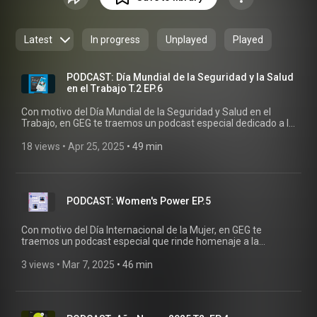
el que, a través de charlas, debates y entrevistas con
especialistas e invitados especiales, tocaremos temas
relacionados con el sector de la Construcción. ¡Bienvenidos!
Latest
In progress
Unplayed
Played
PODCAST: Día Mundial de la Seguridad y la Salud
en el Trabajo T.2 EP.6
Con motivo del Día Mundial de la Seguridad y Salud en el
Trabajo, en GEG te traemos un podcast especial dedicado a la
importancia de crear espacios laborales y ambientes más
seguros. En este episodio, acompañados por nuestro
18 views
 • 
Apr 25, 2025
 • 
49 min
conductor Diego Garza y nuestras invitadas especiales,
Cintya Moreno, analista de RH, y Gabriela Jiménez,
coordinadora de SHMA de GEG, reflexionamos sobre el origen
de esta conmemoración, los principales retos en materia de
PODCAST: Women's Power EP.5
seguridad laboral y las buenas prácticas que fortalecen la
cultura de prevención en la industria de la construcción. No te
lo pierdas y síguenos para más episodios. Para más
Con motivo del Día Internacional de la Mujer, en GEG te
información visita: www.grupogeg.com
traemos un podcast especial que rinde homenaje a la
(https://grupogeg.com/)
fortaleza y resiliencia femenina este 8 de marzo. En este
episodio, acompañados por nuestro conductor Diego Garza y
3 views
 • 
Mar 7, 2025
 • 
46 min
nuestras invitadas especiales, Cintya Moreno, analista de RH
y Veronica Quiñonez, auxiliar de gerente de Administración
de GEG, exploramos el origen de esta fecha emblemática, el
papel esencial de la mujer en la sociedad actual y su creciente