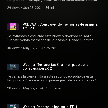
Donde nuestra invitada y colaboradora de GEG, nos dará a
conocer con detalle las ventajas y procesos de la
29 views
 • 
Jun 28, 2024
 • 
34 min
construcción vertical. Cuáles son los desafíos, y como
contribuye este tipo de construcción en nuestras ciudades.
Invitada especial: Ing. Fernanda Estrada ¡Disfrútalo!
PODCAST: Construyendo memorias de infancia
T.2 EP.1
Te invitamos a escuchar este nuevo y divertido episodio.
“Construyendo memorias de la infancia” Donde nuestras
invitadas recuerdan un poco de su infancia y anécdotas en
este especial del día del niño. ¡Volvamos a ser niños!
40 views
 • 
May 27, 2024
 • 
25 min
¡Disfrútalo! Invitado especial: Cintya Moreno y Susana
Cardona
Webinar: Terracerías El primer paso de la
construcción EP. 2
Te damos la bienvenida a este segundo episodio de esta
temporada. “Terracerías: El primer paso de la construcción”
Donde nuestro invitado, especialista en esta técnica de
trabajo, nos dará a conocer con detalle los procesos de la
20 views
 • 
May 27, 2024
 • 
1 hr 6 min
terracería previa a la construcción de un edificio industrial.
Cuáles son las etapas, cómo se realizan y cuál es la
importancia del movimiento de tierras para un proyecto
industrial, Invitado especial: Ricardo Ortega Diaz ¡Disfrútalo!
Webinar Desarrollo Industrial EP. 1