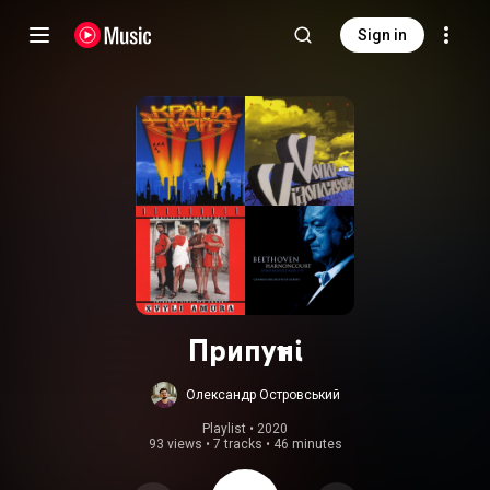
Sign in
Припутні
Олександр Островський
Playlist
 • 
2020
93 views
•
7 tracks
•
46 minutes