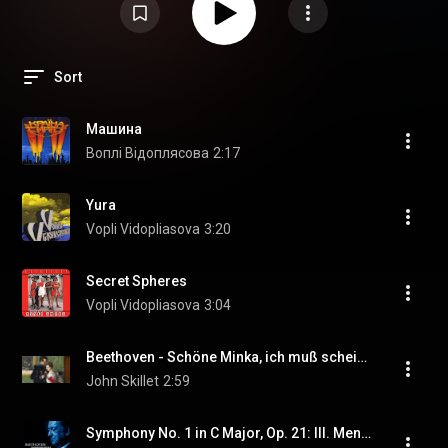
Sort
Машина
Воплі Відоплясова
2:17
Yura
Vopli Vidopliasova
3:20
Secret Spheres
Vopli Vidopliasova
3:04
Beethoven - Schöne Minka, ich muß scheiden
John Skillet
2:59
Symphony No. 1 in C Major, Op. 21: III. Menuetto. Allegro molto e vivace