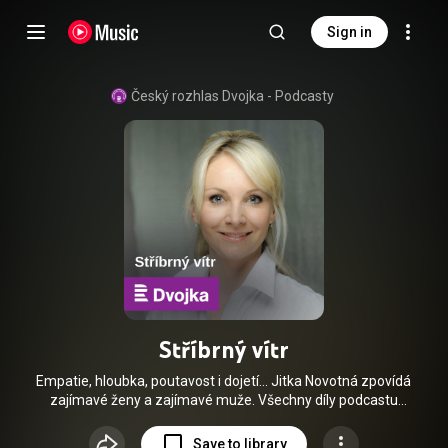
Sign in
Český rozhlas Dvojka - Podcasty
Stříbrný vítr
Empatie, hloubka, poutavost i dojetí… Jitka Novotná zpovídá
zajímavé ženy a zajímavé muže. Všechny díly podcastu
Stříbrný vítr můžete pohodlně poslouchat v mobilní aplikaci
mujRozhlas pro Android (
Save to library