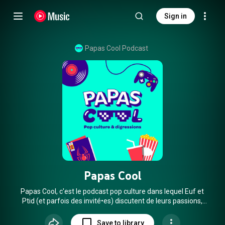
Sign in
Papas Cool Podcast
Papas Cool
Papas Cool, c'est le podcast pop culture dans lequel Euf et
Ptid (et parfois des invité•es) discutent de leurs passions,
qu'il s'agisse de films, de séries TV, de musique, de jeux, de
bandes dessinées / comics ou autres, en décryptant une
Save to library